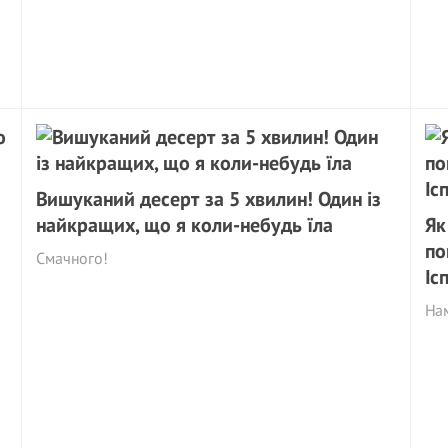
Вишуканий десерт за 5 хвилин! Один із
найкращих, що я коли-небудь їла
Як
по
Смачного!
Іс
Нам