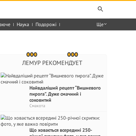
аюче
Наука
Подорожі
Ще
ЛЕМУР РЕКОМЕНДУЕТ
Найвдаліший рецепт “Вишневого
пирога”. Дуже смачний і
соковитий
Смакота
Що ховається всередині 250-