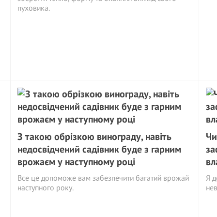
пуховика.
З такою обрізкою винограду, навіть
Чи
недосвідчений садівник буде з гарним
за
врожаєм у наступному році
вл
Все це допоможе вам забезпечити багатий врожай
Я д
наступного року.
не