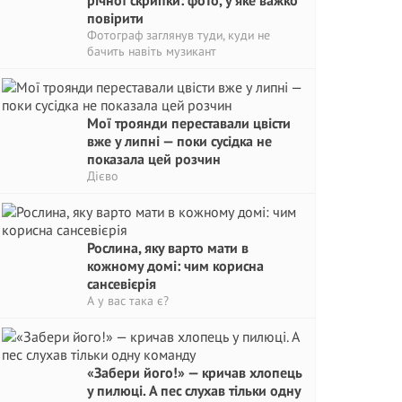
річної скрипки: фото, у яке важко
повірити
Фотограф заглянув туди, куди не
бачить навіть музикант
Мої троянди переставали цвісти
вже у липні — поки сусідка не
показала цей розчин
Дієво
Рослина, яку варто мати в
кожному домі: чим корисна
сансевієрія
А у вас така є?
«Забери його!» — кричав хлопець
у пилюці. А пес слухав тільки одну