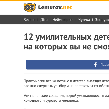
Веселе
Діти
Неймовірне
Музика
Зворуш
12 умилительных дет
на которых вы не смо
Поділ
Практически все животные в детстве выглядят неве
сложно сдержать улыбку и не растаять от их обаян
Эти маленькие создания, порой умещающиеся в ла
холодного и сурового человека.