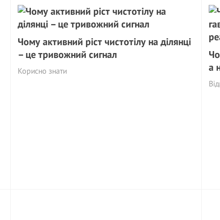
Чому активний ріст чистотілу на ділянці
– це тривожний сигнaл
Чо
а 
Корисно знати
Від