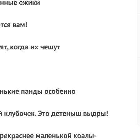
енные ежики
тся вам!
т, когда их чешут
енькие панды особенно
 клубочек. Это детеныш выдры!
прекраснее маленькой коалы-