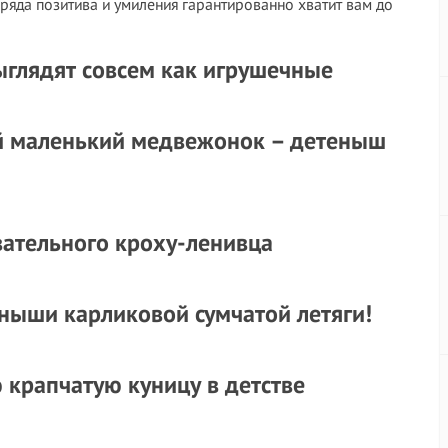
аряда позитива и умиления гарантированно хватит вам до
глядят совсем как игрушечные
ый маленький медвежонок – детеныш
овательного кроху-ленивца
ныши карликовой сумчатой летяги!
крапчатую куницу в детстве