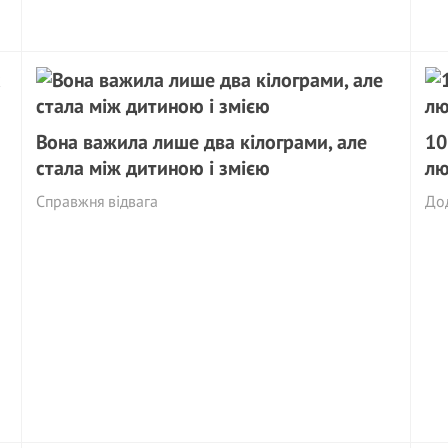
Вона важила лише два кілограми, але
10
стала між дитиною і змією
лю
Справжня відвага
Дод