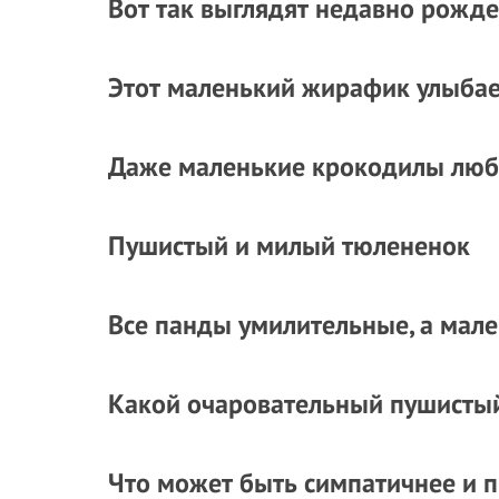
Вот так выглядят недавно рожд
Этот маленький жирафик улыбае
Даже маленькие крокодилы любя
Пушистый и милый тюлененок
Все панды умилительные, а мал
Какой очаровательный пушистый
Что может быть симпатичнее и 