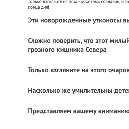
Только взгляните на этих крохотных созданий, и з
конца дня!
Эти новорожденные утконосы вы
Сложно поверить, что этот мил
грозного хищника Севера
Только взгляните на этого очар
Насколько же умилительны дете
Представляем вашему вниманию 