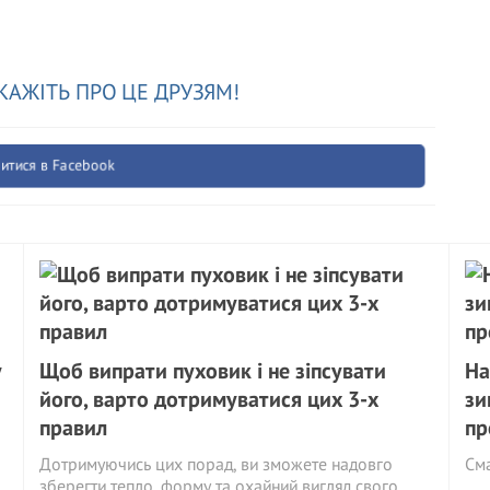
КАЖІТЬ ПРО ЦЕ ДРУЗЯМ!
итися в Facebook
у
Щоб випрати пуховик і не зіпсувати
На
його, варто дотримуватися цих 3-х
зи
правил
пр
Дотримуючись цих порад, ви зможете надовго
См
зберегти тепло, форму та охайний вигляд свого