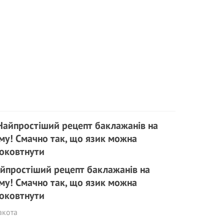
йпростіший рецепт баклажанів на
му! Смачно так, що язик можна
оковтнути
акота