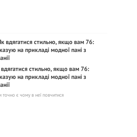
 вдягатися стильно, якщо вам 76:
казую на прикладі модної пані з
панії
 точно є чому в неї повчитися