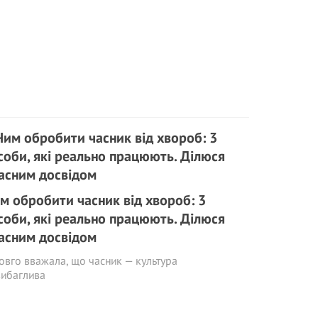
м обробити часник від хвороб: 3
соби, які реально працюють. Ділюся
асним досвідом
овго вважала, що часник — культура
вибаглива