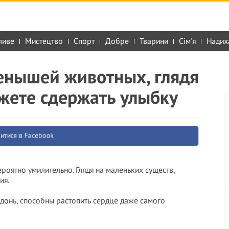
ливе
Мистецтво
Спорт
Добре
Тварини
Сім'я
Надих
енышей животных, глядя
жете сдержать улыбку
итися в Facebook
роятно умилительно. Глядя на маленьких существ,
ия.
донь, способны растопить сердце даже самого