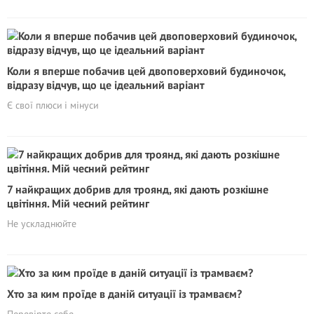
Коли я вперше побачив цей двоповерховий будиночок,
відразу відчув, що це ідеальний варіант
Є свої плюси і мінуси
7 найкращих добрив для троянд, які дають розкішне
цвітіння. Мій чесний рейтинг
Не ускладнюйте
Хто за ким проїде в даній ситуації із трамваєм?