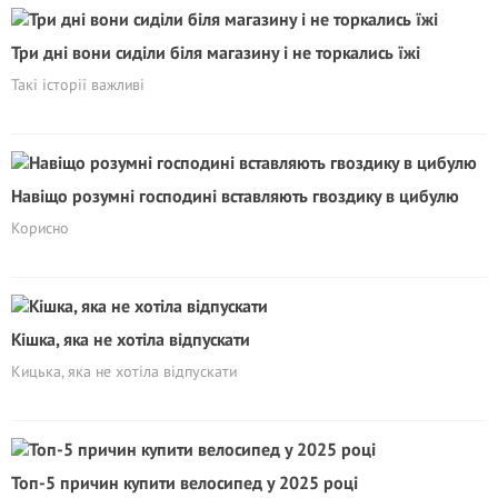
Три дні вони сиділи біля магазину і не торкались їжі
Такі історії важливі
Навіщо розумні господині вставляють гвоздику в цибулю
Корисно
Кішка, яка не хотіла відпускати
Кицька, яка не хотіла відпускати
Топ-5 причин купити велосипед у 2025 році