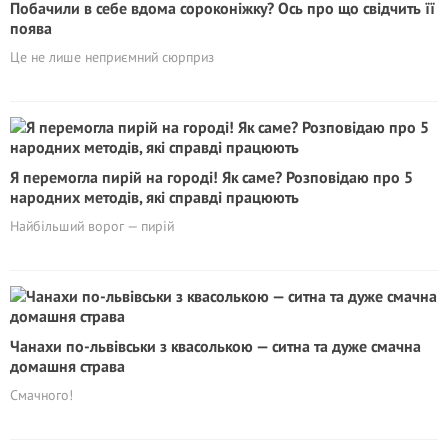
Побачили в себе вдома сороконіжку? Ось про що свідчить її
поява
Це не лише неприємний сюрприз
Я перемогла пирій на городі! Як саме? Розповідаю про 5
народних методів, які справді працюють
Найбільший ворог — пирій
Чанахи по-львівськи з квасолькою — ситна та дуже смачна
домашня страва
Смачного!