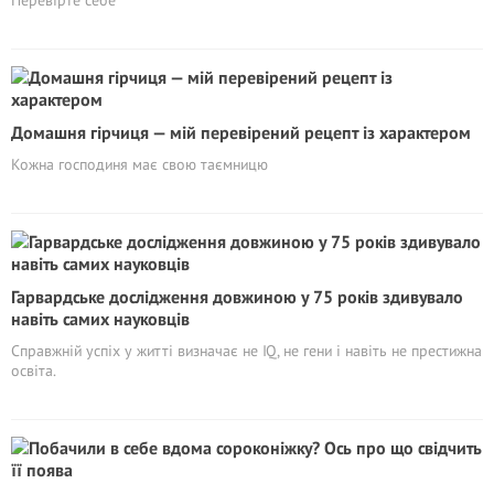
Перевірте себе
Домашня гірчиця — мій перевірений рецепт із характером
Кожна господиня має свою таємницю
Гарвардське дослідження довжиною у 75 років здивувало
навіть самих науковців
Справжній успіх у житті визначає не IQ, не гени і навіть не престижна
освіта.