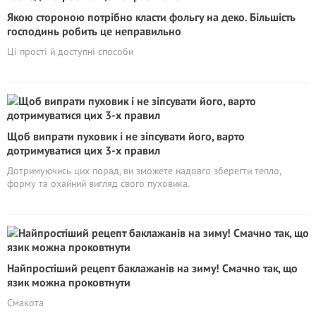
Якою стороною потрібно класти фольгу на деко. Більшість
господинь робить це неправильно
Ці прості й доступні способи
Щоб випрати пуховик і не зіпсувати його, варто
дотримуватися цих 3-х правил
Дотримуючись цих порад, ви зможете надовго зберегти тепло,
форму та охайний вигляд свого пуховика.
Найпростіший рецепт баклажанів на зиму! Смачно так, що
язик можна проковтнути
Смакота