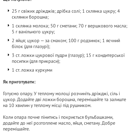
25 г свіжих дріжджів; дрібка солі; 1 склянка цукру; 4
склянки борошна;
1 склянка молока; 50 г сметани; 70 г вершкового масла;
5 г ванільного цукру;
2 яйця; цукор — за смаком; 100 г родзинок; 1 яєчний
білок (для глазурі);
3 ст. ложки цукрової пудри (глазур); 15 г кондитерської
посипки (для прикраси);
1 ст. ложка куркуми
Як приготувати:
Готуємо опару. У теплому молоці розчиніть дріжджі, сіль і
цукор. Додайте дві ложки борошна, перемішайте та залиште
на 10 хвилин у теплому місці під рушником.
Коли опара почне пінитись і покриється бульбашками,
додайте до неї розтоплене масло, яйця, сметану. Добре
перемішайте.