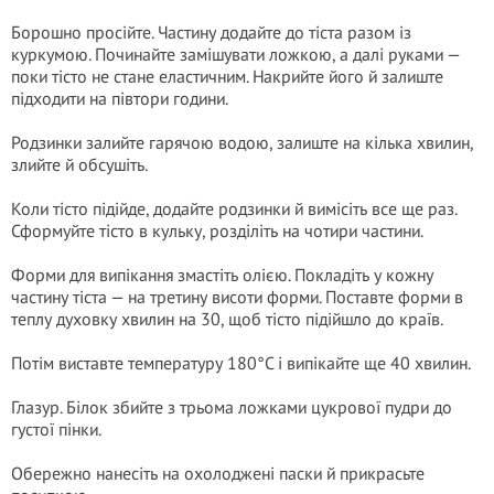
Борошно просійте. Частину додайте до тіста разом із
куркумою. Починайте замішувати ложкою, а далі руками —
поки тісто не стане еластичним. Накрийте його й залиште
підходити на півтори години.
Родзинки залийте гарячою водою, залиште на кілька хвилин,
злийте й обсушіть.
Коли тісто підійде, додайте родзинки й вимісіть все ще раз.
Сформуйте тісто в кульку, розділіть на чотири частини.
Форми для випікання змастіть олією. Покладіть у кожну
частину тіста — на третину висоти форми. Поставте форми в
теплу духовку хвилин на 30, щоб тісто підійшло до країв.
Потім виставте температуру 180°C і випікайте ще 40 хвилин.
Глазур. Білок збийте з трьома ложками цукрової пудри до
густої пінки.
Обережно нанесіть на охолоджені паски й прикрасьте