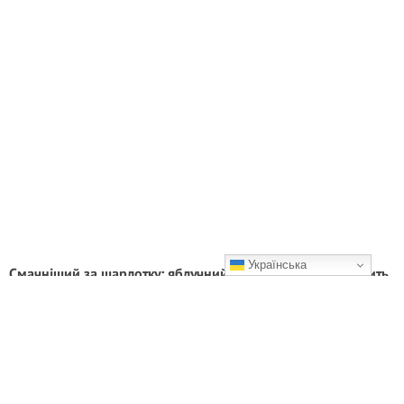
Українська
Смачніший за шарлотку: яблучний пиріг, який зникає вмить
Смакота