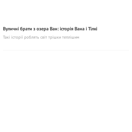
Вуличні брати з озера Ван: історія Вана і Тілкі
Такі історії роблять світ трішки теплішим