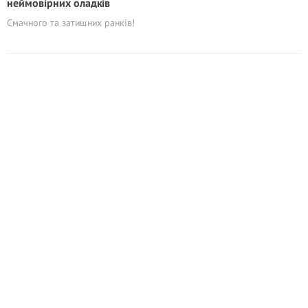
неймовірних оладків
Смачного та затишних ранків!