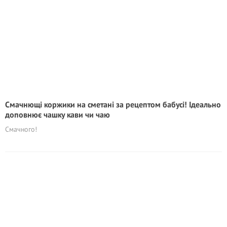
Cмачнющі коржики на сметані за рецептом бабусі! Ідеально
доповнює чашку кави чи чаю
Смачного!