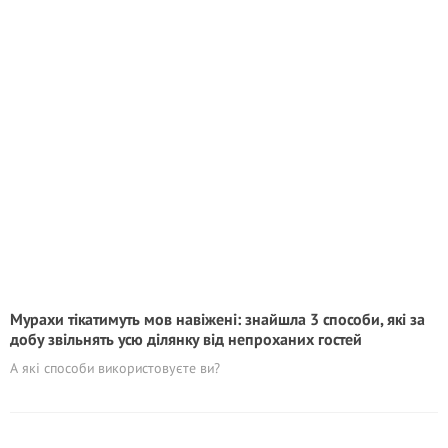
Мурахи тікатимуть мов навіжені: знайшла 3 способи, які за
добу звільнять усю ділянку від непроханих гостей
А які способи використовуєте ви?