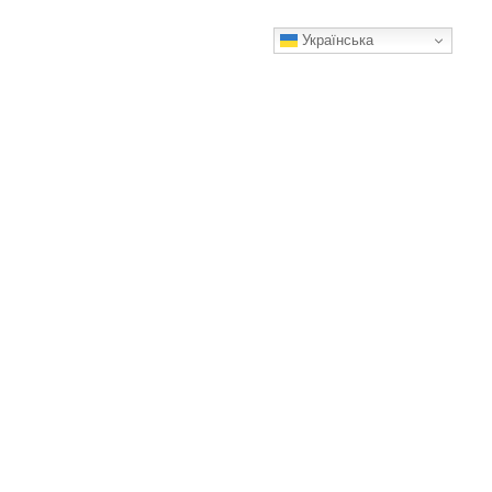
Українська
Чи можна буксирувати авто з АКПП і чи можна самому
брати когось на буксир тросом. Ділюся своїм досвідом