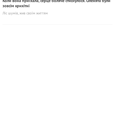
Коли вона приїхала, серце боляче стиснулося. Оленята були
зовсім крихітні
Ліс шумів, жив своїм життям