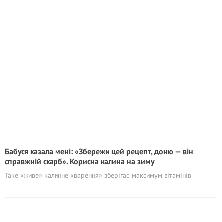
Бабуся казала мені: «Збережи цей рецепт, доню — він
справжній скарб». Корисна калина на зиму
Таке «живе» калинне «варення» зберігає максимум вітамінів