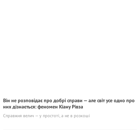
Він не розповідає про добрі справи — але світ усе одно про
них дізнається: феномен Кіану Рівза
Справжня велич — у простоті, а не в розкоші