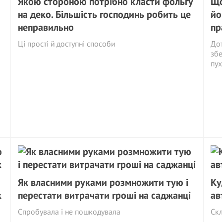
Якою стороною потрібно класти фольгу
Що
на деко. Більшість господинь робить це
йо
неправильно
пр
Ці прості й доступні способи
Дот
збе
пух
Як власними руками розмножити тую і
Ку
к
перестати витрачати гроші на саджанці
ав
Спробувала і не пошкодувала
Скл