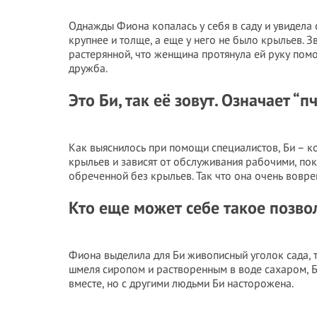
Однажды Фиона копалась у себя в саду и увидела 
крупнее и толще, а еще у него не было крыльев. 
растерянной, что женщина протянула ей руку помо
дружба.
Это Би, так её зовут. Означает “п
Как выяснилось при помощи специалистов, Би – к
крыльев и зависят от обслуживания рабочими, пока
обреченной без крыльев. Так что она очень вовр
Кто еще может себе такое позво
Фиона выделила для Би живописный уголок сада, т
шмеля сиропом и растворенным в воде сахаром, Б
вместе, но с другими людьми Би насторожена.