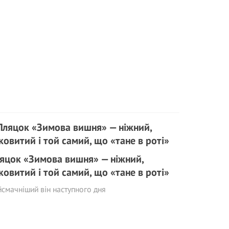
яцок «Зимова вишня» — ніжний,
ковитий і той самий, що «тане в роті»
смачніший він наступного дня