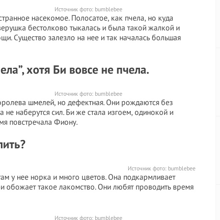
Источник фото:
bumblebee
странное насекомое. Полосатое, как пчела, но куда
Зверушка бестолково тыкалась и была такой жалкой и
щи. Существо залезло на нее и так началась большая
чела”, хотя Би вовсе не пчела.
Источник фото:
bumblebee
оролева шмелей, но дефектная. Они рождаются без
 не наберутся сил. Би же стала изгоем, одинокой и
емя повстречала Фиону.
лить?
Источник фото:
bumblebee
ам у нее норка и много цветов. Она подкармливает
и обожает такое лакомство. Они любят проводить время
Источник фото:
bumblebee