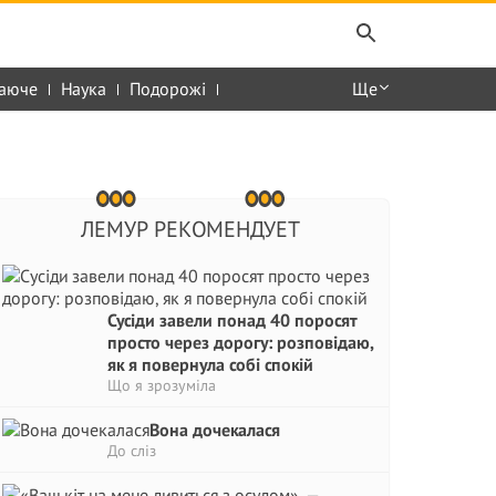
аюче
Наука
Подорожі
Ще
ЛЕМУР РЕКОМЕНДУЕТ
Сусіди завели понад 40 поросят
просто через дорогу: розповідаю,
як я повернула собі спокій
Що я зрозуміла
Вона дочекалася
До сліз