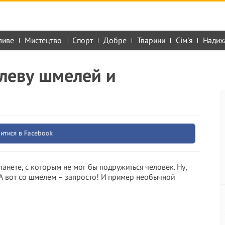
ливе
Мистецтво
Спорт
Добре
Тварини
Сім'я
Надих
леву шмелей и
итися в Facebook
анете, с которым не мог бы подружиться человек. Ну,
А вот со шмелем – запросто! И пример необычной