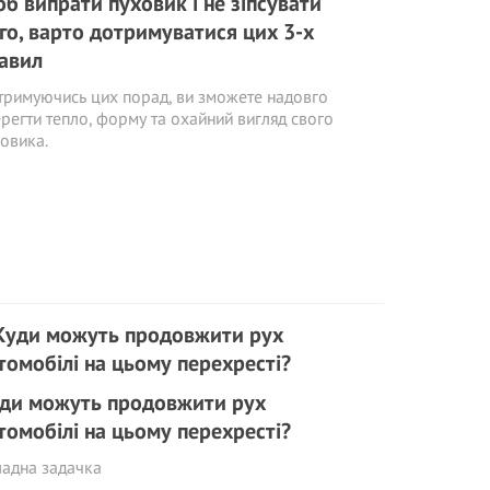
б випрати пуховик і не зіпсувати
го, варто дотримуватися цих 3-х
авил
римуючись цих порад, ви зможете надовго
регти тепло, форму та охайний вигляд свого
овика.
ди можуть продовжити рух
томобілі на цьому перехресті?
адна задачка