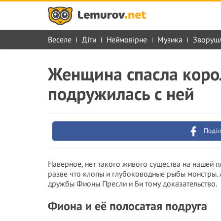
Веселе
Діти
Неймовірне
Музика
Зворуш
Женщина спасла коро
подружилась с ней
Поділ
Наверное, нет такого живого существа на нашей пл
разве что клопы и глубоководные рыбы монстры. 
дружбы Фионы Пресли и Би тому доказательство.
Фиона и её полосатая подруга