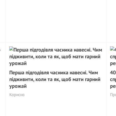
Перша підгодівля часника навесні. Чим
40
підживити, коли та як, щоб мати гарний
сп
урожай
ре
Корисно
Пр