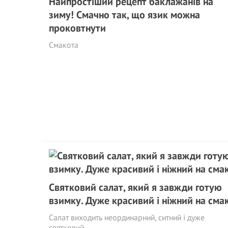
Найпростіший рецепт баклажанів на
зиму! Смачно так, що язик можна
проковтнути
Смакота
Святковий салат, який я завжди готую
взимку. Дуже красивий і ніжний на сма
Салат виходить неординарний, ситний і дуже
святковий