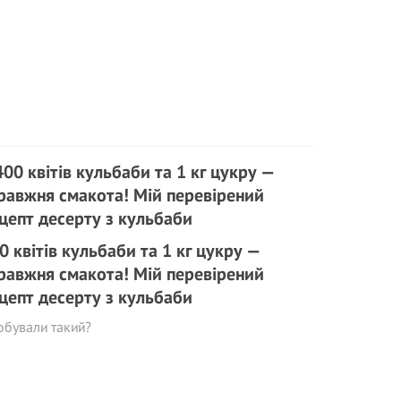
0 квітів кульбаби та 1 кг цукру —
равжня смакота! Мій перевірений
цепт десерту з кульбаби
обували такий?