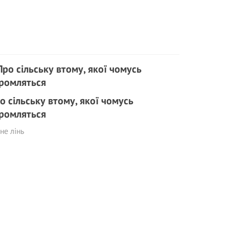
о сільську втому, якої чомусь
ромляться
не лінь