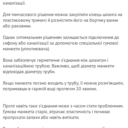
каналізації.
Для тимчасового рішення можна закріпити кінець шланга на
пластиковому тримачі й розмістити його на бортику ванни
або раковини.
Однак оптимальним рішенням залишається підключення до
сифону або каналізації за допомогою спеціальної гумової
манжети (уплотнювача).
Вона забезпечує герметичне з’єднання між шлангом і
каналізаційною трубою. Важливо, щоб діаметр манжети
відповідав діаметру труби.
Якщо манжета погано входить у трубу, її можна розм’якшити,
потримавши в гарячій воді протягом 20 хвилин.
Проте навіть таке з’єднання може з часом стати проблемним.
Гумова манжета старіє, втрачає еластичність і починає
пропускати запахи або навіть витікати.