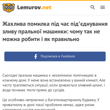
Жахлива помилка під час підʼєднування
зливу пральної машинки: чому так не
можна робити і як правильно
Поділитися в Facebook
Сьогодні пральна машинка є незамінною помічницею в
кожному домі. У мене вона встановлена у ванній кімнаті. Але
часто трапляються ситуації, коли зривається зливний шланг, і
вода починає текти прямо до сусідів.
Це особливо неприємно у багатоквартирному будинку. У
приватному ж домі такої проблеми немає, адже ризик
затоплення сусідів виключений.