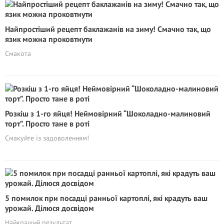
Найпростіший рецепт баклажанів на зиму! Смачно так, що
язик можна проковтнути
Смакота
Розкіш з 1-го яйця! Неймовірний “Шоколадно-малиновий
торт”. Просто тане в роті
Смакуйте із задоволенням!
5 помилок при посадці ранньої картоплі, які крадyть ваш
урожай. Ділюся досвідом
Найкращий результат