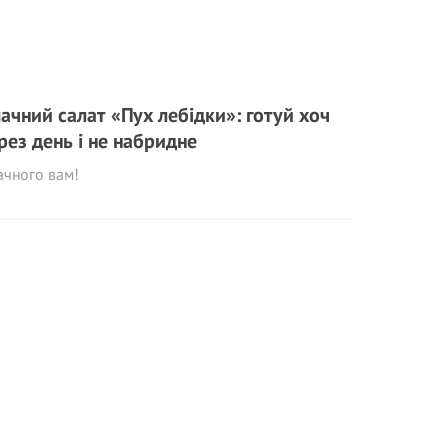
ачний салат «Пух лебідки»: готуй хоч
рез день і не набридне
ачного вам!