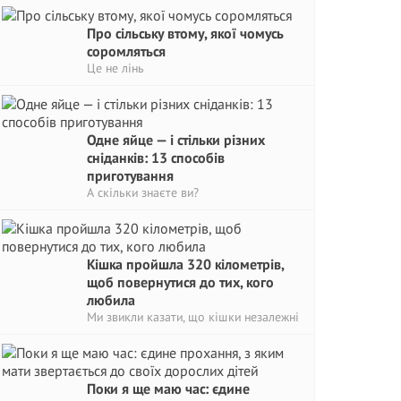
Про сільську втому, якої чомусь
соромляться
Це не лінь
Одне яйце — і стільки різних
сніданків: 13 способів
приготування
А скільки знаєте ви?
Кішка пройшла 320 кілометрів,
щоб повернутися до тих, кого
любила
Ми звикли казати, що кішки незалежні
Поки я ще маю час: єдине