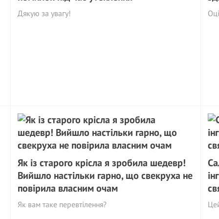
Дякую за увагу!
Оці
Як із старого крісла я зробила шедевр!
Са
Вийшло настільки гарно, що свекруха не
ін
повірила власним очам
св
Як вам таке перевтілення?
Цей