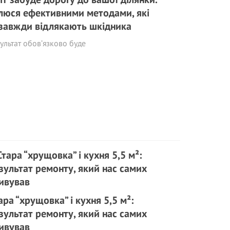
люся ефективними методами, які
завжди відлякають шкідника
ультат обов’язково буде
ара “хрущовка” і кухня 5,5 м²:
зультат ремонту, який нас самих
ивував