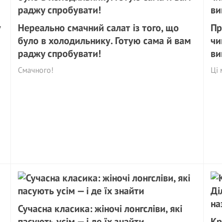
у
Нереально смачний салат із того, що
Пр
було в холодильнику. Готую сама й вам
чи
раджy спробувати!
ви
Смачного!
Ці 
Сучасна класика: жіночі лонгсліви, які
пасують усім — і де їх знайти
Кр