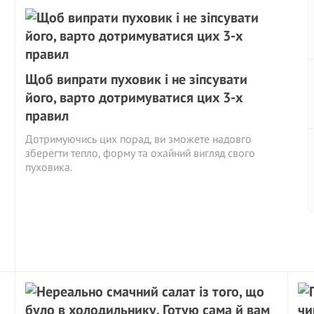
Щоб випрати пуховик і не зіпсувати
його, варто дотримуватися цих 3-х
правил
Дотримуючись цих порад, ви зможете надовго
зберегти тепло, форму та охайний вигляд свого
пуховика.