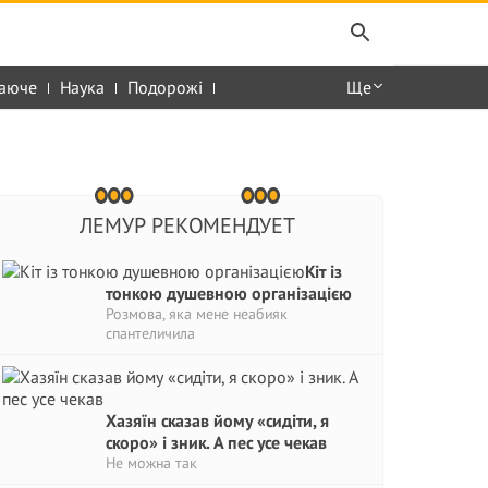
аюче
Наука
Подорожі
Ще
ЛЕМУР РЕКОМЕНДУЕТ
Кіт із
тонкою душевною організацією
Розмова, яка мене неабияк
спантеличила
Хазяїн сказав йому «сидіти, я
скоро» і зник. А пес усе чекав
Не можна так