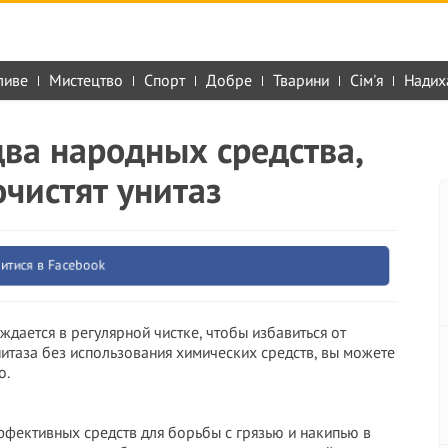
ливе
Мистецтво
Спорт
Добре
Тварини
Сім'я
Надих
два народных средства,
очистят унитаз
итися в Facebook
уждается в регулярной чистке, чтобы избавиться от
унитаза без использования химических средств, вы можете
о.
ффективных средств для борьбы с грязью и накипью в