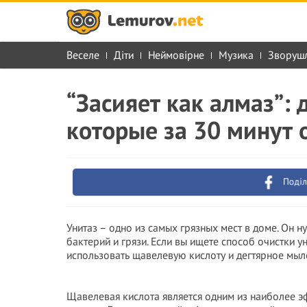
Веселе
Діти
Неймовірне
Музика
Зворуш
“Засияет как алмаз”: 
которые за 30 минут 
Поділ
Унитаз – одно из самых грязных мест в доме. Он н
бактерий и грязи. Если вы ищете способ очистки 
использовать щавелевую кислоту и дегтярное мыл
Щавелевая кислота является одним из наиболее э