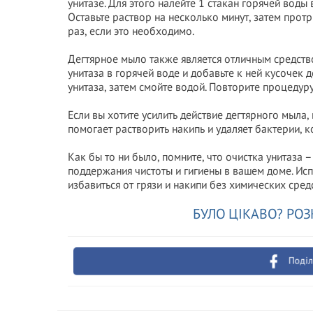
унитазе. Для этого налейте 1 стакан горячей воды
Оставьте раствор на несколько минут, затем прот
раз, если это необходимо.
Дегтярное мыло также является отличным средство
унитаза в горячей воде и добавьте к ней кусочек 
унитаза, затем смойте водой. Повторите процедуру
Если вы хотите усилить действие дегтярного мыла, 
помогает растворить накипь и удаляет бактерии, к
Как бы то ни было, помните, что очистка унитаза –
поддержания чистоты и гигиены в вашем доме. Ис
избавиться от грязи и накипи без химических сред
БУЛО ЦІКАВО? РОЗ
Поділ