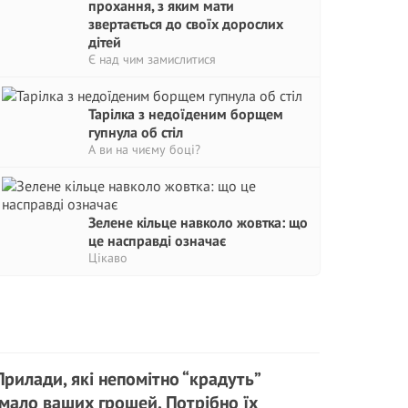
прохання, з яким мати
звертається до своїх дорослих
дітей
Є над чим замислитися
Тарілка з недоїденим борщем
гупнула об стіл
А ви на чиєму боці?
Зелене кільце навколо жовтка: що
це насправді означає
Цікаво