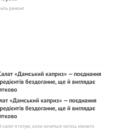
ніть ремонт
лат «Дамський каприз» — поєднання
гредієнтів бездоганне, ще й виглядає
ятково
 салат я готую, коли хочеться чогось ніжного