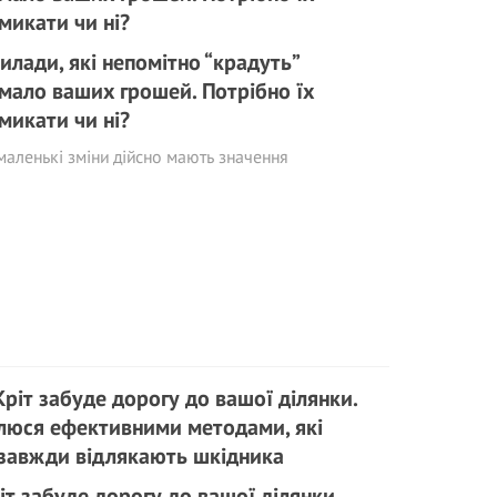
илади, які непомітно “кpадyть”
мало ваших грошей. Потрібно їх
микати чи ні?
маленькі зміни дійсно мають значення
іт забуде дорогу до вашої ділянки.