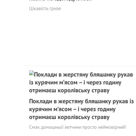
Цікавість гризе
Поклади в жерстяну бляшанку рукав із
курячим м’ясом – і через годину
отримаєш королівську страву
Смак домашньої ветчини просто неймовірний!