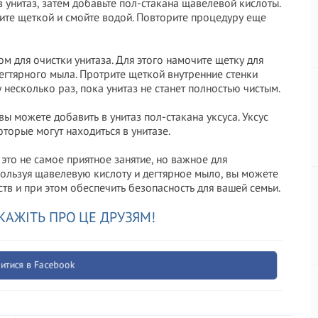
 в унитаз, затем добавьте пол-стакана щавелевой кислоты.
рите щеткой и смойте водой. Повторите процедуру еще
м для очистки унитаза. Для этого намочите щетку для
дегтярного мыла. Протрите щеткой внутренние стенки
 несколько раз, пока унитаз не станет полностью чистым.
вы можете добавить в унитаз пол-стакана уксуса. Уксус
оторые могут находиться в унитазе.
 это не самое приятное занятие, но важное для
пользуя щавелевую кислоту и дегтярное мыло, вы можете
ств и при этом обеспечить безопасность для вашей семьи.
КАЖІТЬ ПРО ЦЕ ДРУЗЯМ!
итися в Facebook