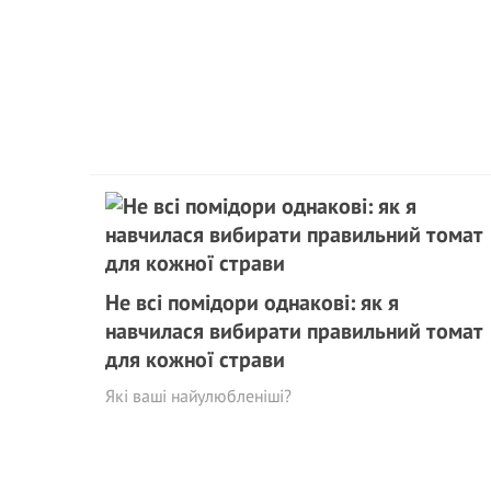
Не всі помідори однакові: як я
навчилася вибирати правильний томат
для кожної страви
Які ваші найулюбленіші?