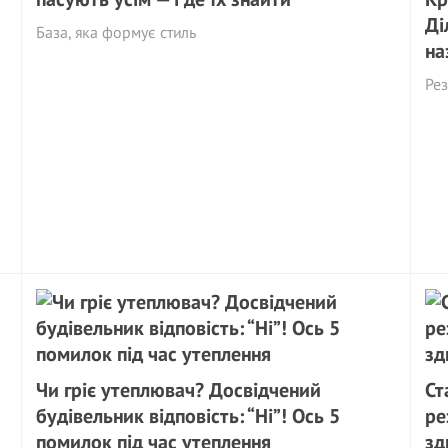
Ді
База, яка формує стиль
на
Рез
Чи гріє утеплювач? Досвідчений
Ст
будівельник відповість: “Ні”! Ось 5
ре
помилок під час утеплення
зд