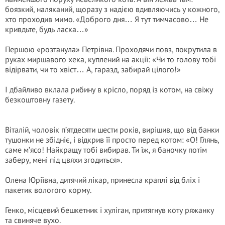
боязкий, наляканий, щоразу з надією вдивляючись у кожного,
хто проходив мимо. «Доброго дня… Я тут тимчасово… Не
кривдьте, будь ласка…»
Першою «розтанула» Петрівна. Проходячи повз, покрутила в
руках миршавого хека, куплений на акції: «Чи то голову тобі
відірвати, чи то хвіст… А, гаразд, забирай цілого!»
І дбайливо вклала рибину в крісло, поряд із котом, на свіжу
безкоштовну газету.
Віталій, чоловік п’ятдесяти шести років, вирішив, що від банки
тушонки не збідніє, і відкрив її просто перед котом: «О! Глянь,
саме м’ясо! Найкращу тобі вибирав. Ти їж, я баночку потім
заберу, мені під цвяхи згодиться».
Олена Юріївна, дитячий лікар, принесла краплі від бліх і
пакетик вологого корму.
Генко, місцевий бешкетник і хуліган, притягнув коту ряжанку
та свиняче вухо.