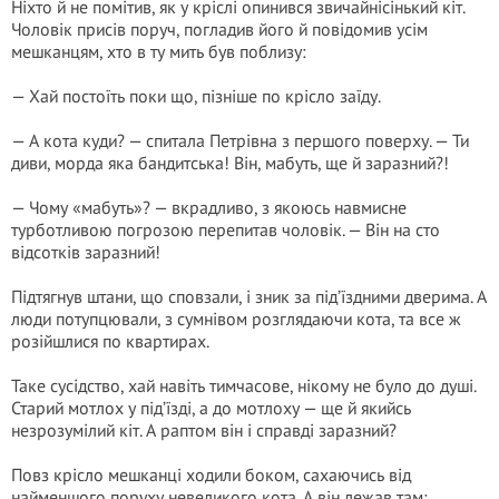
Ніхто й не помітив, як у кріслі опинився звичайнісінький кіт.
Чоловік присів поруч, погладив його й повідомив усім
мешканцям, хто в ту мить був поблизу:
— Хай постоїть поки що, пізніше по крісло заїду.
— А кота куди? — спитала Петрівна з першого поверху. — Ти
диви, морда яка бандитська! Він, мабуть, ще й заразний?!
— Чому «мабуть»? — вкрадливо, з якоюсь навмисне
турботливою погрозою перепитав чоловік. — Він на сто
відсотків заразний!
Підтягнув штани, що сповзали, і зник за під’їздними дверима. А
люди потупцювали, з сумнівом розглядаючи кота, та все ж
розійшлися по квартирах.
Таке сусідство, хай навіть тимчасове, нікому не було до душі.
Старий мотлох у під’їзді, а до мотлоху — ще й якийсь
незрозумілий кіт. А раптом він і справді заразний?
Повз крісло мешканці ходили боком, сахаючись від
найменшого поруху невеликого кота. А він лежав там: