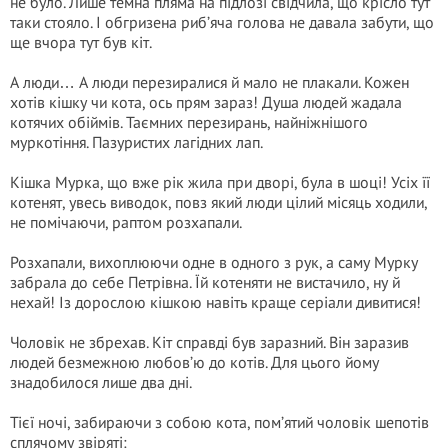
не було. Лише темна пляма на підлозі свідчила, що крісло тут
таки стояло. І обгризена риб’яча голова не давала забути, що
ще вчора тут був кіт.
А люди… А люди перезиралися й мало не плакали. Кожен
хотів кішку чи кота, ось прям зараз! Душа людей жадала
котячих обіймів. Таємних перезирань, найніжнішого
муркотіння. Пазуристих лагідних лап.
Кішка Мурка, що вже рік жила при дворі, була в шоці! Усіх її
котенят, увесь виводок, повз який люди цілий місяць ходили,
не помічаючи, раптом розхапали.
Розхапали, вихоплюючи одне в одного з рук, а саму Мурку
забрала до себе Петрівна. Їй котеняти не вистачило, ну й
нехай! Із дорослою кішкою навіть краще серіали дивитися!
Чоловік не збрехав. Кіт справді був заразний. Він заразив
людей безмежною любов’ю до котів. Для цього йому
знадобилося лише два дні.
Тієї ночі, забираючи з собою кота, пом’ятий чоловік шепотів
сплячому звіряті: