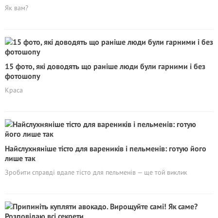
Як вам?
15 фото, які доводять що раніше люди були гарними і без
фотошопу
Краса
Найслухняніше тісто для вареників і пельменів: готую його
лише так
Зробити справді вдале тісто для пельменів — ще той виклик