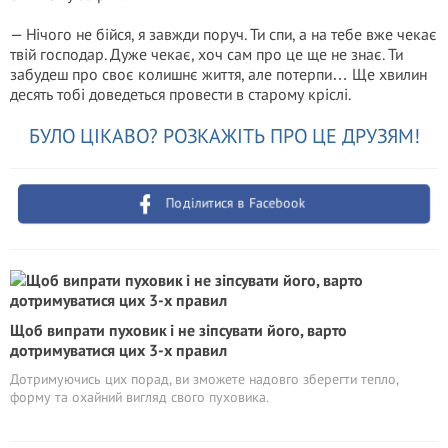
— Нічого не бійся, я завжди поруч. Ти спи, а на тебе вже чекає
твій господар. Дуже чекає, хоч сам про це ще не знає. Ти
забудеш про своє колишнє життя, але потерпи… Ще хвилин
десять тобі доведеться провести в старому кріслі.
БУЛО ЦІКАВО? РОЗКАЖІТЬ ПРО ЦЕ ДРУЗЯМ!
Поділитися в Facebook
Щоб випрати пуховик і не зіпсувати його, варто
дотримуватися цих 3-х правил
Дотримуючись цих порад, ви зможете надовго зберегти тепло,
форму та охайний вигляд свого пуховика.