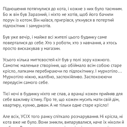
Підношення потягнулися до кота, і кожне з них було таємним.
Бо ж він був Заразний, і ніхто не хотів, щоб його бачили
поруч із котом. Він наївся, пригрівся, уткнувся в потертий
підлокітник і замуркотів.
Був уже вечір, і майже всі жителі цього будинку саме
поверталися до себе. Хто з роботи, хто з навчання, а хтось
просто вискакував у магазин.
Усього кілька миттєвостей кіт був у полі зору кожного.
Самотнє маленьке створіння, що обіймало всім собою старе
крісло, лапками перебираючи по підлокітнику. І муркотіло…
Муркотіло ніжно, жалібно, заспокійливо. Заспокоюючи
передусім самого себе.
Тієї ночі в будинку ніхто не спав, а вранці кожен прийняв для
себе важливу істину. Про те, що кожен мусить мати свій дім,
квартиру, кухню, диван. А не тільки одне старе крісло!
Але всіх, УСІХ того ранку спіткало розчарування. Ні крісла, ні
кота вже не було. Вони зникли, випарувалися, наче їх ніколи й