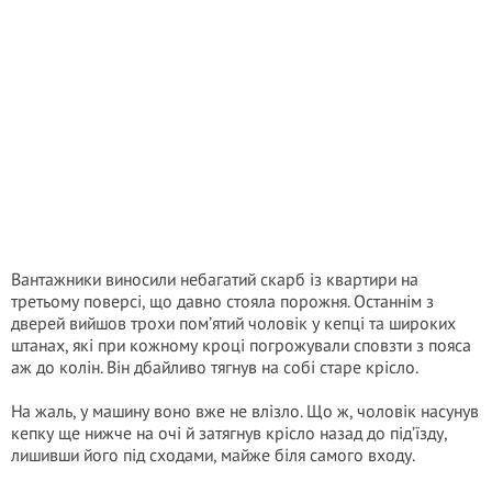
Вантажники виносили небагатий скарб із квартири на
третьому поверсі, що давно стояла порожня. Останнім з
дверей вийшов трохи пом’ятий чоловік у кепці та широких
штанах, які при кожному кроці погрожували сповзти з пояса
аж до колін. Він дбайливо тягнув на собі старе крісло.
На жаль, у машину воно вже не влізло. Що ж, чоловік насунув
кепку ще нижче на очі й затягнув крісло назад до під’їзду,
лишивши його під сходами, майже біля самого входу.