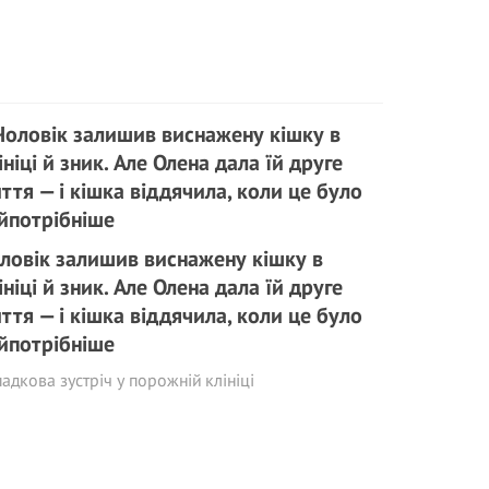
ловік залишив виснажену кішку в
ініці й зник. Але Олена дала їй друге
ття — і кішка віддячила, коли це було
йпотрібніше
адкова зустріч у порожній клініці