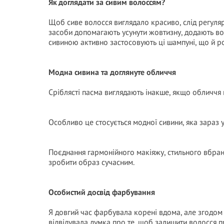
Як доглядати за сивим волоссям?
Щоб сиве волосся виглядало красиво, слід регуляр
засоби допомагають усунути жовтизну, додають вол
сивиною активно застосовують ці шампуні, що й ро
Модна сивина та доглянуте обличчя
Сріблясті пасма виглядають інакше, якщо обличчя 
Особливо це стосується модної сивини, яка зараз у
Поєднання гармонійного макіяжу, стильного вбранн
зробити образ сучасним.
Особистий досвід фарбування
Я довгий час фарбувала корені вдома, але згодом
відвідувала думка про те, щоб залишити волосся п