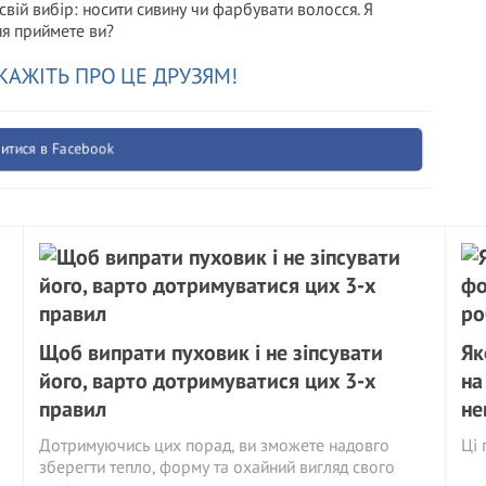
свій вибір: носити сивину чи фарбувати волосся. Я
ня приймете ви?
КАЖІТЬ ПРО ЦЕ ДРУЗЯМ!
итися в Facebook
Щоб випрати пуховик і не зіпсувати
Як
його, варто дотримуватися цих 3-х
на
правил
не
Дотримуючись цих порад, ви зможете надовго
Ці 
зберегти тепло, форму та охайний вигляд свого