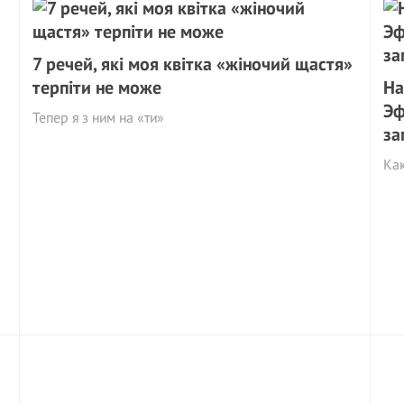
7 речей, які моя квітка «жіночий щастя»
терпіти не може
На
Эф
Тепер я з ним на «ти»
за
Как