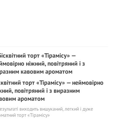
сквітний торт «Тірамісу» — неймовірно
жний, повітряний і з виразним
вовим ароматом
езультаті виходить вишуканий, легкий і дуже
матний торт «Тірамісу»