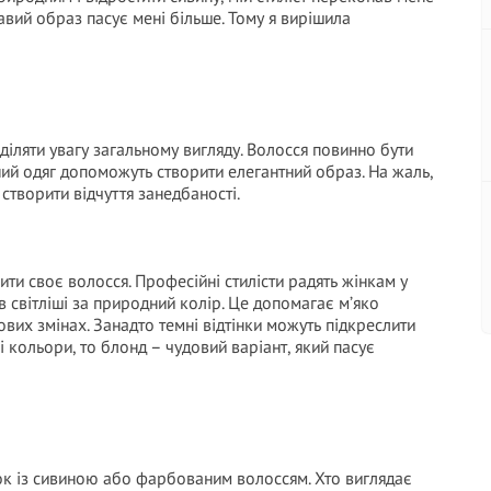
вий образ пасує мені більше. Тому я вирішила
іляти увагу загальному вигляду. Волосся повинно бути
ьний одяг допоможуть створити елегантний образ. На жаль,
творити відчуття занедбаності.
ти своє волосся. Професійні стилісти радять жінкам у
ів світліші за природний колір. Це допомагає м’яко
вих змінах. Занадто темні відтінки можуть підкреслити
і кольори, то блонд – чудовий варіант, який пасує
ок із сивиною або фарбованим волоссям. Хто виглядає