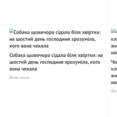
Собака щовечора сідала біля хвіртки: на
шостий день господиня зрозуміла, кого
Чо
вона чекала
кл
жи
Вона чекає
на
Вип