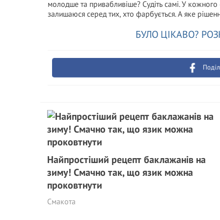
молодше та привабливіше? Судіть самі. У кожного 
залишаюся серед тих, хто фарбується. А яке рішен
БУЛО ЦІКАВО? РОЗ
Поділ
Найпростіший рецепт баклажанів на
зиму! Смачно так, що язик можна
проковтнути
Смакота