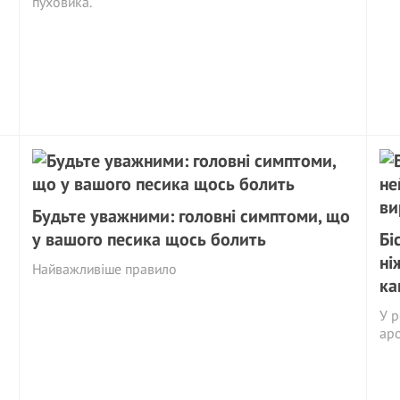
пуховика.
Будьте уважними: головні симптоми, що
у вашого песика щось болить
Бі
ні
Найважливіше правило
ка
У р
аро