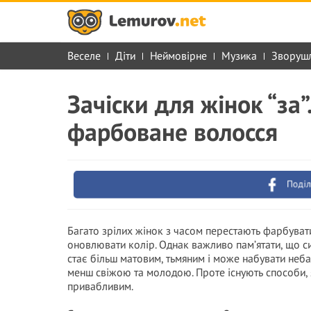
Веселе
Діти
Неймовірне
Музика
Зворуш
Зачіски для жінок “за
фарбоване волосся
Поділ
Багато зрілих жінок з часом перестають фарбувати
оновлювати колір. Однак важливо пам’ятати, що си
стає більш матовим, тьмяним і може набувати неба
менш свіжою та молодою. Проте існують способи, 
привабливим.