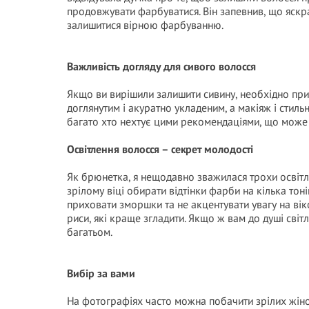
продовжувати фарбуватися. Він запевнив, що яскра
залишитися вірною фарбуванню.
Важливість догляду для сивого волосся
Якщо ви вирішили залишити сивину, необхідно прид
доглянутим і акуратно укладеним, а макіяж і стил
багато хто нехтує цими рекомендаціями, що може с
Освітлення волосся – секрет молодості
Як брюнетка, я нещодавно зважилася трохи освітли
зрілому віці обирати відтінки фарби на кілька тон
приховати зморшки та не акцентувати увагу на віко
риси, які краще згладити. Якщо ж вам до душі світл
багатьом.
Вибір за вами
На фотографіях часто можна побачити зрілих жін