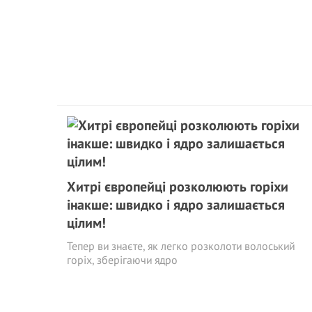
Хитрі європейці розколюють горіхи
інакше: швидко і ядро залишається
цілим!
Тепер ви знаєте, як легко розколоти волоський
горіх, зберігаючи ядро