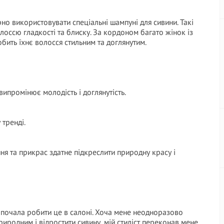
но використовувати спеціальні шампуні для сивини. Такі
оссю гладкості та блиску. За кордоном багато жінок із
бить їхнє волосся стильним та доглянутим.
випромінює молодість і доглянутість.
 тренді.
я та прикрас здатне підкреслити природну красу і
 почала робити це в салоні. Хоча мене неодноразово
риродним і відростити сивину, мій стиліст переконав мене