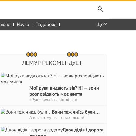
аюче
Наука
Подорожі
Ще
ЛЕМУР РЕКОМЕНДУЕТ
Мої руки видають вік? Ні — вони
розповідають моє життя
«Руки видають вік жінки»
Вони теж чиїсь були…
А в вашому селі є такі люди?
Двоє дідів і дорога
додому