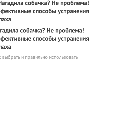
гадила собачка? Не проблема!
фективные способы устранения
паха
 выбрать и правильно использовать