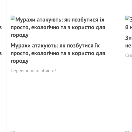
Зи
Мурахи aтакyють: як позбутися їх
не
в
просто, екологічно та з користю для
Сма
городу
Перевірено особисто!