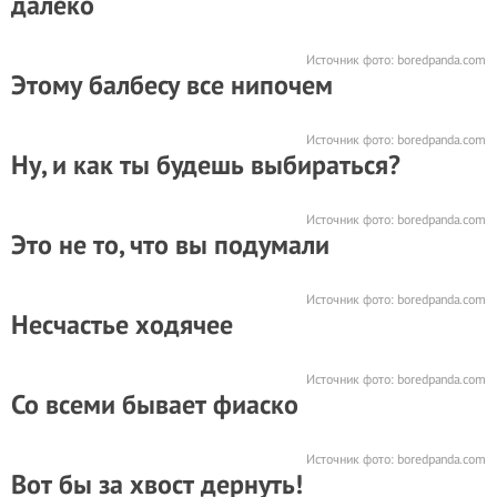
далеко
Источник фото:
boredpanda.com
Этому балбесу все нипочем
Источник фото:
boredpanda.com
Ну, и как ты будешь выбираться?
Источник фото:
boredpanda.com
Это не то, что вы подумали
Источник фото:
boredpanda.com
Несчастье ходячее
Источник фото:
boredpanda.com
Со всеми бывает фиаско
Источник фото:
boredpanda.com
Вот бы за хвост дернуть!