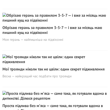
Обрізаю герань за правилом 3-5-7 — і вже за місяць маю
пишний кущ на підвіконні
Моя герань — найпишніша на підвіконні
Мої троянди ніколи так не цвіли: один секрет підживлення
Весна — найкращий час подбати про троянди
Проста підлива без м’яса — саме така, як готували вдома в