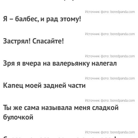
Источник фото:
boredpanda.com
Я – балбес, и рад этому!
Источник фото:
boredpanda.com
Застрял! Спасайте!
Источник фото:
boredpanda.com
Зря я вчера на валерьянку налегал
Источник фото:
boredpanda.com
Капец моей задней части
Источник фото:
boredpanda.com
Ты же сама называла меня сладкой
булочкой
Источник фото:
boredpanda.com