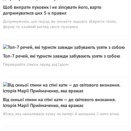
Щоб випрати пуховик і не зіпсувати його, варто
дотримуватися цих 3-х правил
Дотримуючись цих порад, ви зможете надовго зберегти тепло,
форму та охайний вигляд свого пуховика.
Топ-7 речей, які туристи завжди забувають узяти з собою
Перевіряйте список перед від’їздом
Від синьої глини на стіні хати — до світового визнання.
Історія Марії Приймаченко, яка вражає
Жінка, яка намалювала казку на папері й залишила її жити вічно