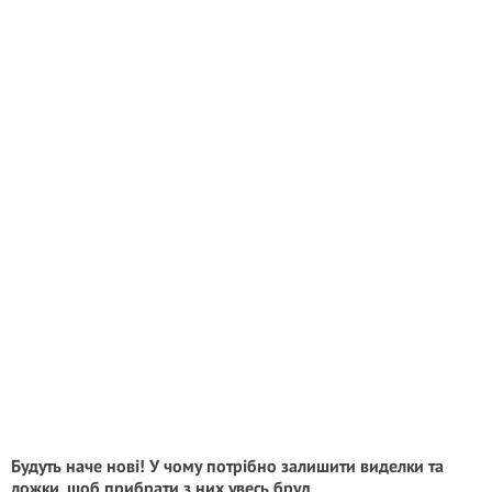
Будуть наче нові! У чому потрібно залишити виделки та
ложки, щоб прибрати з них увесь бруд