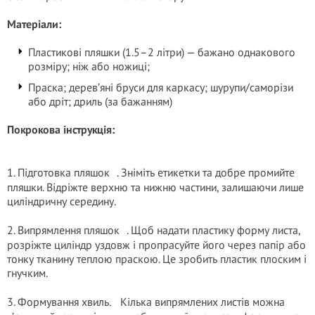
Матеріали:
Пластикові пляшки (1.5–2 літри) — бажано однакового
розміру; ніж або ножиці;
Праска; дерев’яні бруси для каркасу; шурупи/саморізи
або дріт; дриль (за бажанням)
Покрокова інструкція:
1. Підготовка пляшок . Зніміть етикетки та добре промийте
пляшки. Відріжте верхню та нижню частини, залишаючи лише
циліндричну середину.
2. Випрямлення пляшок . Щоб надати пластику форму листа,
розріжте циліндр уздовж і пропрасуйте його через папір або
тонку тканину теплою праскою. Це зробить пластик плоским і
гнучким.
3. Формування хвиль. Кілька випрямлених листів можна