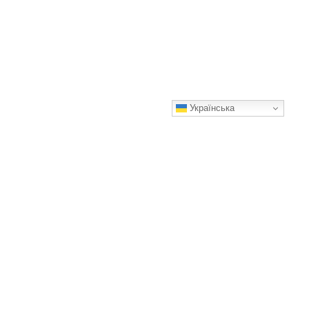
Українська
Міжнародні автобусні перевезення з України
Які документи необхідні і як підготуватись до поїздки?