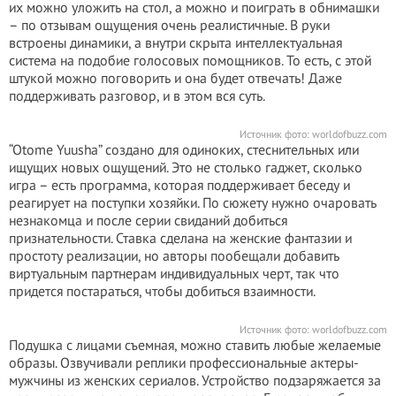
их можно уложить на стол, а можно и поиграть в обнимашки
– по отзывам ощущения очень реалистичные. В руки
встроены динамики, а внутри скрыта интеллектуальная
система на подобие голосовых помощников. То есть, с этой
штукой можно поговорить и она будет отвечать! Даже
поддерживать разговор, и в этом вся суть.
Источник фото:
worldofbuzz.com
“Otome Yuusha” создано для одиноких, стеснительных или
ищущих новых ощущений. Это не столько гаджет, сколько
игра – есть программа, которая поддерживает беседу и
реагирует на поступки хозяйки. По сюжету нужно очаровать
незнакомца и после серии свиданий добиться
признательности. Ставка сделана на женские фантазии и
простоту реализации, но авторы пообещали добавить
виртуальным партнерам индивидуальных черт, так что
придется постараться, чтобы добиться взаимности.
Источник фото:
worldofbuzz.com
Подушка с лицами съемная, можно ставить любые желаемые
образы. Озвучивали реплики профессиональные актеры-
мужчины из женских сериалов. Устройство подзаряжается за