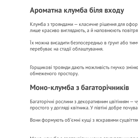
Ароматна клумба біля входу
Клумба з трояндами — класичне рішення для оформ
лише красиво виглядають, а й наповнюють повітря
Їх можна висадити безпосередньо в ґрунт або тим
перебуває на стадії облаштування.
Горщикові троянди дають можливість гнучко зміню
обмеженого простору.
Моно-клумба з багаторічників
Багаторічні рослини з декоративним цвітінням — ч
простого у догляді квітника. У півтіні добре почув
Вони формують об’ємні кущі з яскравими суцвіттями