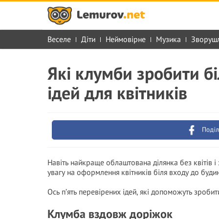
Веселе
Діти
Неймовірне
Музика
Зворуш
Які клумби зробити б
ідей для квітників
Поділ
Навіть найкраще облаштована ділянка без квітів і
увагу на оформлення квітників біля входу до будин
Ось п’ять перевірених ідей, які допоможуть зроб
Клумба вздовж доріжок