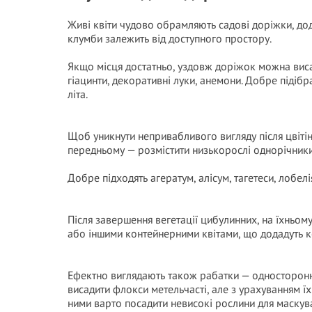
Живі квіти чудово обрамляють садові доріжки, до
клумби залежить від доступного простору.
Якщо місця достатньо, уздовж доріжок можна виса
гіацинти, декоративні луки, анемони. Добре підібр
літа.
Щоб уникнути непривабливого вигляду після цвітін
передньому — розмістити низькорослі однорічники
Добре підходять агератум, алісум, тагетеси, лобелі
Після завершення вегетації цибулинних, на їхньом
або іншими контейнерними квітами, що додадуть к
Ефектно виглядають також рабатки — односторонні
висадити флокси метельчасті, але з урахуванням ї
ними варто посадити невисокі рослини для маскув