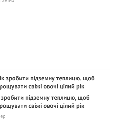
гантно
 зробити підземну теплицю, щоб
рощувати свіжі овочі цілий рік
пер