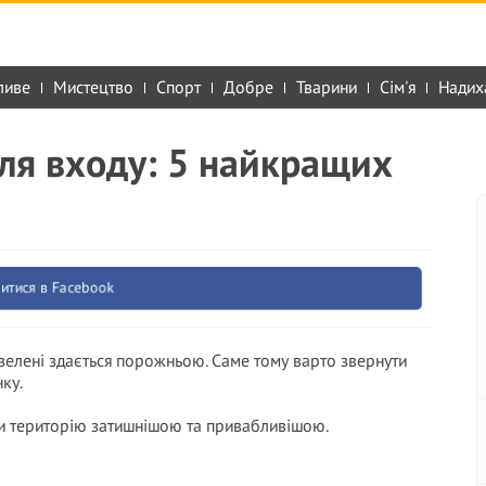
ливе
Мистецтво
Спорт
Добре
Тварини
Сім'я
Надих
іля входу: 5 найкращих
итися в Facebook
 зелені здається порожньою. Саме тому варто звернути
ку.
ити територію затишнішою та привабливішою.