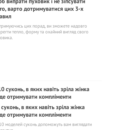
б випрати пуховик і не зіпсувати
го, варто дотримуватися цих 3-х
авил
римуючись цих порад, ви зможете надовго
регти тепло, форму та охайний вигляд свого
овика.
 суконь, в яких навіть зріла жінка
де отримувати компліменти
10 моделей суконь допоможуть вам виглядати