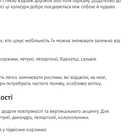
 стіною вздовж доріжок або біля паркану. Додатково до
усі ці культури добре поєднуються між собою й чудово
х, хто цінує мобільність. Їх можна змінювати залежно від
ржини, петунії, пеларгонії, бархатці, сальвія.
 легко замінювати рослини, які відцвіли, на нові,
ери потребують частого поливу, особливо влітку.
ості
е додати повітряності та вертикального акценту. Для
тунії, дихондру, пеларгонії, колокольчики.
 у підвісних корзинах.