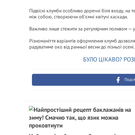
Підвісні клумби особливо доречні біля входу, на т
між собою, створюючи об’ємні квітучі каскади.
Важливо лише стежити за регулярним поливом — у с
Різноманіття варіантів оформлення клумб дозволяє
радуватиме око від ранньої весни до пізньої осені.
БУЛО ЦІКАВО? РОЗ
Поділ