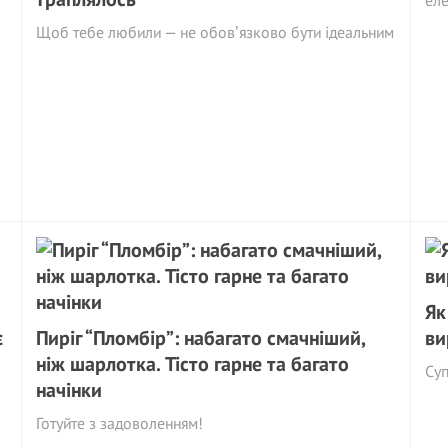
еле
Щоб тебе любили — не обовʼязково бути ідеальним
Як
є
Пиріг “Пломбір”: набагато смачніший,
ви
ніж шарлотка. Тісто гарне та багато
Су
начінки
Готуйте з задоволенням!