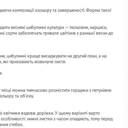
даючи композиції кольору та завершеності. Форма такої
дити весняні цибулинні культури — тюльпани, нарциси,
ані сорти забезпечать тривале цвітіння з ранньої весни до
ня, цибулинні краще висаджувати на другий план, а на
, які приховають жовкнуче листя.
я.
у місці можна тимчасово розмістити горщики з петуніями
ольору та об’єму.
 квітники вздовж доріжки. У цьому варіанті варто
х особливості: нижні листки з часом опадають, тому перед
ання стебел.