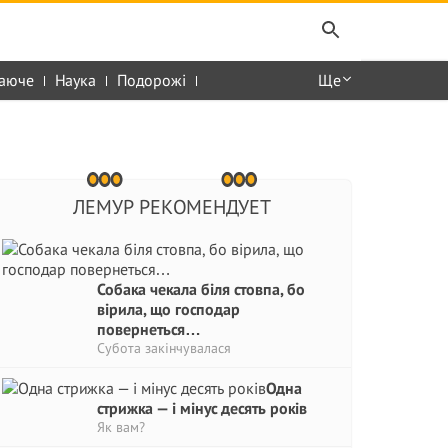
аюче
Наука
Подорожі
Ще
ЛЕМУР РЕКОМЕНДУЕТ
Собака чекала біля стовпа, бо
вірила, що господар
повернеться…
Субота закінчувалася
Одна
стрижка — і мінус десять років
Як вам?