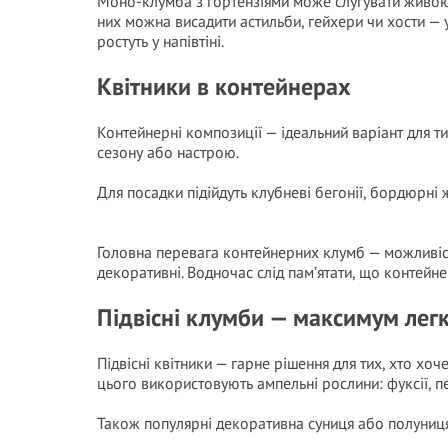
Моно-клумба з гортензіями може слугувати живою
них можна висадити астильби, гейхери чи хости — 
ростуть у напівтіні.
Квітники в контейнерах
Контейнерні композиції — ідеальний варіант для ти
сезону або настрою.
Для посадки підійдуть клубневі бегонії, бордюрні жо
Головна перевага контейнерних клумб — можливість
декоративні. Водночас слід пам’ятати, що контейн
Підвісні клумби — максимум легк
Підвісні квітники — гарне рішення для тих, хто хоч
цього використовують ампельні рослини: фуксії, пе
Також популярні декоративна суниця або полуниця