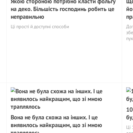
Якою стороною потрібно класти фольгу
Що
на деко. Більшість господинь робить це
йо
неправильно
пр
Ці прості й доступні способи
Дот
збе
пух
10
Вона не була схожа на інших. І це
бу
виявилось найкращим, що зі мною
Ці 
траплялось