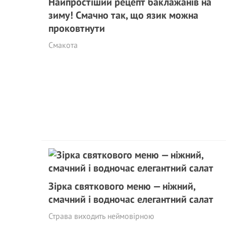
Найпростіший рецепт баклажанів на
зиму! Смачно так, що язик можна
проковтнути
Смакота
Зірка святкового меню — ніжний,
смачний і водночас елегантний салат
Страва виходить неймовірною