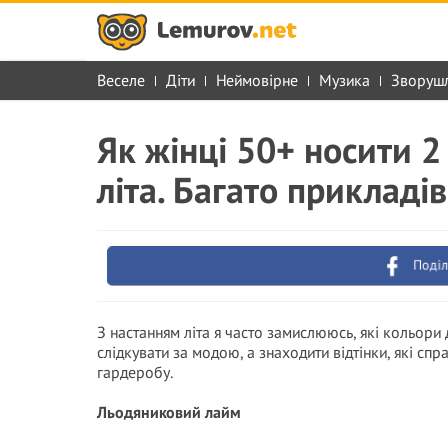
Веселе
Діти
Неймовірне
Музика
Зворуш
Як жінці 50+ носити 
літа. Багато прикладів
Поділ
З настанням літа я часто замислююсь, які кольори
слідкувати за модою, а знаходити відтінки, які сп
гардеробу.
Льодяниковий лайм