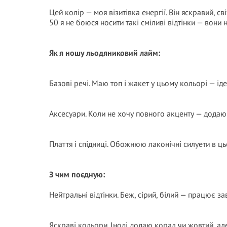
Цей колір — моя візитівка енергії. Він яскравий, с
50 я не боюся носити такі сміливі відтінки — вони 
Як я ношу льодяниковий лайм:
Базові речі. Маю топ і жакет у цьому кольорі — 
Аксесуари. Коли не хочу повного акценту — додаю
Плаття і спідниці. Обожнюю лаконічні силуети в ц
З чим поєдную:
Нейтральні відтінки. Беж, сірий, білий — працює за
Яскраві кольори. Іноді додаю корал чи жовтий, ал