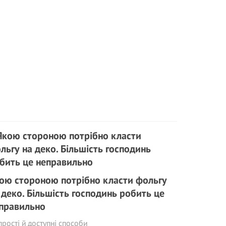
ою стороною потрібно класти фольгу
 деко. Більшість господинь робить це
правильно
прості й доступні способи