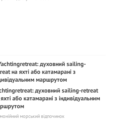
chtingretreat: духовний sailing-retreat
 яхті або катамарані з індивідуальним
ршрутом
монійний морський відпочинок