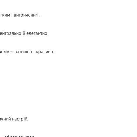
гким і витонченим.
Нейтрально й елегантно.
вому — затишно і красиво.
чний настрій.