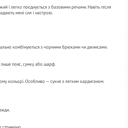
віжий і легко поєднується з базовими речами. Навіть після
надають мені сил і настрою.
ідеально комбінуються з чорними брюками чи джинсами.
 лише пояс, сумку або шарф.
ьому кольорі. Особливо — сукня з легким кардиганом.
вжди.
е стримано.