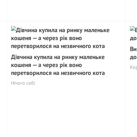
Ви
Дівчина купила на ринку маленьке
до
кошеня — а через рік воно
Ко
перетворилося на незвичного кота
Нічого собі