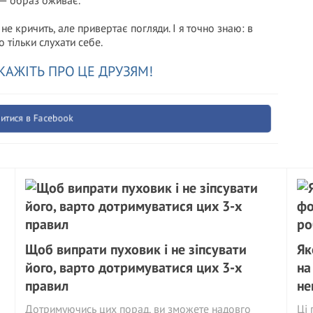
 — образ оживає.
не кричить, але привертає погляди. І я точно знаю: в
 тільки слухати себе.
КАЖІТЬ ПРО ЦЕ ДРУЗЯМ!
итися в Facebook
Щоб випрати пуховик і не зіпсувати
Як
його, варто дотримуватися цих 3-х
на
правил
не
Дотримуючись цих порад, ви зможете надовго
Ці 