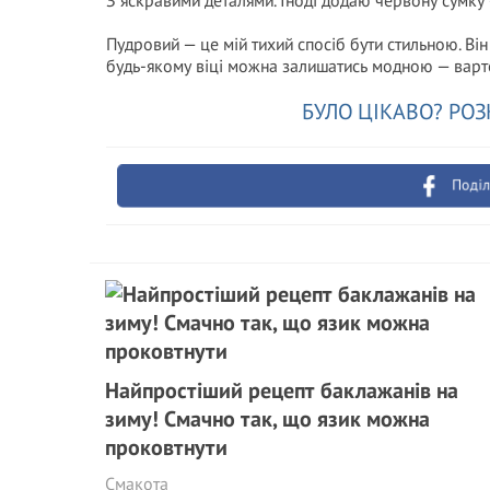
З яскравими деталями. Іноді додаю червону сумку
Пудровий — це мій тихий спосіб бути стильною. Він 
будь-якому віці можна залишатись модною — варто
БУЛО ЦІКАВО? РОЗ
Поділ
Найпростіший рецепт баклажанів на
зиму! Смачно так, що язик можна
проковтнути
Смакота