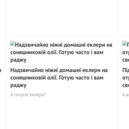
о
Надзвичайно ніжні домашні еклери на
Пі
соняшниковій олії. Готую часто і вам
от
раджу
св
А готуєте еклери?
А в