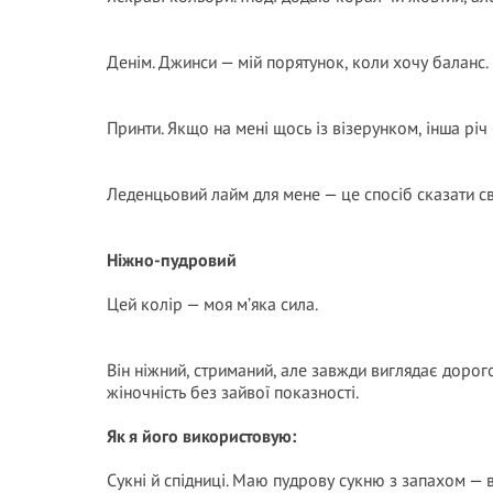
Денім. Джинси — мій порятунок, коли хочу баланс.
Принти. Якщо на мені щось із візерунком, інша річ
Леденцьовий лайм для мене — це спосіб сказати сві
Ніжно-пудровий
Цей колір — моя м’яка сила.
Він ніжний, стриманий, але завжди виглядає дорог
жіночність без зайвої показності.
Як я його використовую:
Сукні й спідниці. Маю пудрову сукню з запахом —