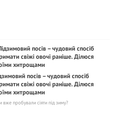
дзимовий посів – чудовий спосіб
римати свіжі овочі раніше. Ділюся
оїми хитрощами
и вже пробували сіяти під зиму?