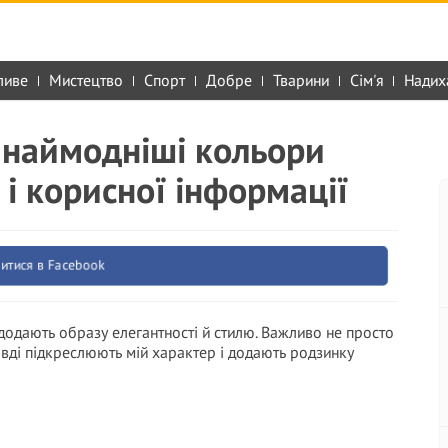
ливе
Мистецтво
Спорт
Добре
Тварини
Сім'я
Надих
2 наймодніші кольори
 і корисної інформації
итися в Facebook
 додають образу елегантності й стилю. Важливо не просто
равді підкреслюють мій характер і додають родзинку