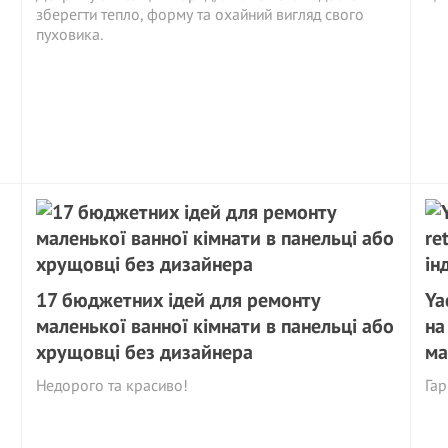
зберегти тепло, форму та охайний вигляд свого
пуховика.
17 бюджетних ідей для ремонту
Ya
маленької ванної кімнати в панельці або
на
хрущовці без дизайнера
ма
Недорого та красиво!
Гар