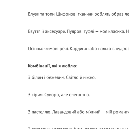
Блузи та топи. Шифонові тканини роблять образ ле
Взуття й аксесуари. Пудрові туфлі — моя класика. 
Осінньо-зимові речі. Кардиган або пальто в пудро
Комбінації, які я люблю:
З білим і бежевим. Світло й ніжно.
З сірим. Суворо, але елегантно.
З пастеллю. Лавандовий або м’ятний — мій романти