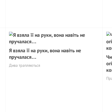
Я взяла її на руки, вона навіть не
пручалася…
Чи
ог
Дива трапляються
ко
Пра