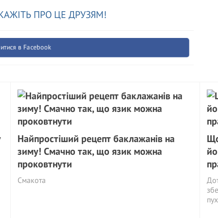
КАЖІТЬ ПРО ЦЕ ДРУЗЯМ!
итися в Facebook
у
Найпростіший рецепт баклажанів на
Що
зиму! Смачно так, що язик можна
йо
проковтнути
пр
Смакота
Дот
збе
пух