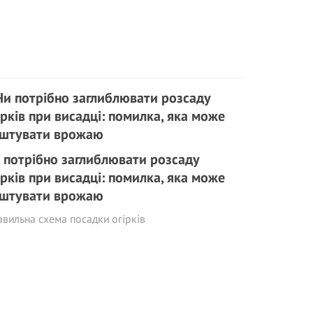
 потрібно заглиблювати розсаду
ірків при висадці: помилка, яка може
штувати врожаю
вильна схема посадки огірків