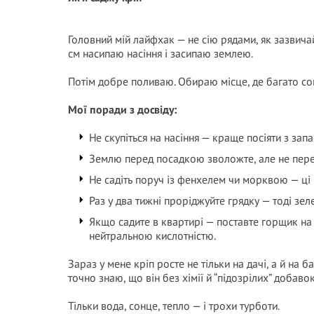
Головний мій лайфхак — не сію рядами, як зазвич
см насипаю насіння і засипаю землею.
Потім добре поливаю. Обираю місце, де багато со
Мої поради з досвіду:
Не скупіться на насіння — краще посіяти з зап
Землю перед посадкою зволожте, але не перет
Не садіть поруч із фенхелем чи морквою — ці
Раз у два тижні проріджуйте грядку — тоді зел
Якщо садите в квартирі — поставте горщик на 
нейтральною кислотністю.
Зараз у мене кріп росте не тільки на дачі, а й на б
точно знаю, що він без хімії й “підозрілих” добавок
Тільки вода, сонце, тепло — і трохи турботи.