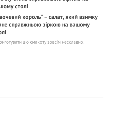
вочевий король” – салат, який взимку
ане справжньою зіркою на вашому
олі
риготувати цю смакоту зовсім нескладно!