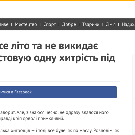
ливе
Мистецтво
Спорт
Добре
Тварини
Сім'я
Надих
се літо та не викидає
товую одну хитрість під
итися в Facebook
аворит. Але, зізнаюся чесно, не одразу вдалося його
правді кріп доволі примхливий.
ька хитрощів — і тоді все буде, як по маслу. Розповім, як