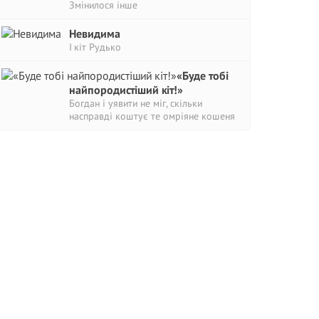
Змінилося інше
Невидима
І кіт Рудько
«Буде тобі
найпородистіший кіт!»
Богдан і уявити не міг, скільки
насправді коштує те омріяне кошеня