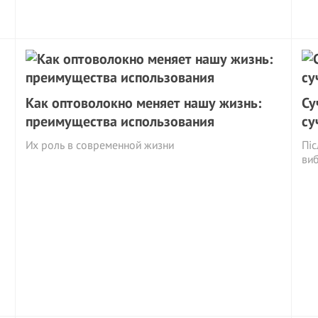
Как оптоволокно меняет нашу жизнь:
Су
преимущества использования
су
Их роль в современной жизни
Піс
виб