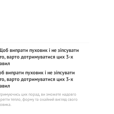
б випрати пуховик і не зіпсувати
го, варто дотримуватися цих 3-х
авил
римуючись цих порад, ви зможете надовго
регти тепло, форму та охайний вигляд свого
овика.