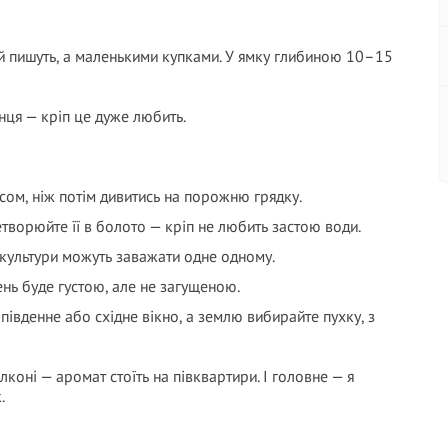
ай пишуть, а маленькими купками. У ямку глибиною 10–15
нця — кріп це дуже любить.
асом, ніж потім дивитись на порожню грядку.
ворюйте її в болото — кріп не любить застою води.
 культури можуть заважати одне одному.
ень буде густою, але не загущеною.
південне або східне вікно, а землю вибирайте пухку, з
алконі — аромат стоїть на півквартири. І головне — я
.