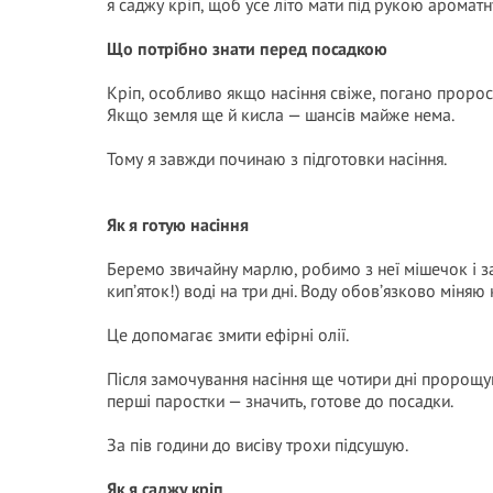
я саджу кріп, щоб усе літо мати під рукою ароматн
Що потрібно знати перед посадкою
Кріп, особливо якщо насіння свіже, погано пророст
Якщо земля ще й кисла — шансів майже нема.
Тому я завжди починаю з підготовки насіння.
Як я готую насіння
Беремо звичайну марлю, робимо з неї мішечок і за
кип’яток!) воді на три дні. Воду обов’язково міняю к
Це допомагає змити ефірні олії.
Після замочування насіння ще чотири дні пророщую
перші паростки — значить, готове до посадки.
За пів години до висіву трохи підсушую.
Як я саджу кріп