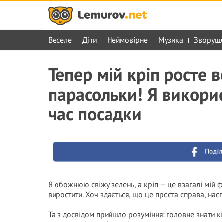
Веселе
Діти
Неймовірне
Музика
Зворуш
Тепер мій кріп росте в
парасольки! Я викорис
час посадки
Поділ
Я обожнюю свіжу зелень, а кріп — це взагалі мій ф
виростити. Хоч здається, що це проста справа, нас
Та з досвідом прийшло розуміння: головне знати кіл