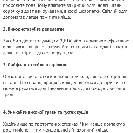
проходите повз. Тому вдягайте закритий одяг: довгі штани,
сорочку з довгими рукавами, високі шкарпетки. Світлий одяг
допомагає легше помітити кліща.
2. Використовуйте репеленти
Засоби з діетилтолуамідом (ДЕТА) або ікаридином ефективно
відлякують кліщів. Не забувайте наносити їх на одяг і відкриті
ділянки шкіри згідно з інструкцією.
3. Лайфхак з клейкою стрічкою
Обмотайте щиколотки клейкою стрічкою, липкою стороною
назовні. Це справді працює: кліщі чіпляються до стрічки і не
можуть рухатися далі. Ідеальний трюк для походів у високій
траві.
4. Уникайте високої трави та густих кущів
Ходіть лише по протоптаних стежках. Чим менше контакту з
рослинністю — тим менше шансів “підхопити” кліща.