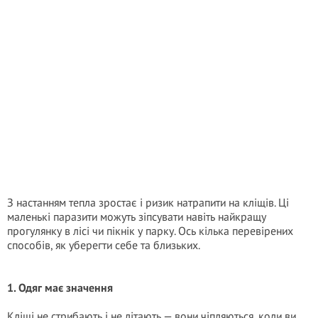
З настанням тепла зростає і ризик натрапити на кліщів. Ці
маленькі паразити можуть зіпсувати навіть найкращу
прогулянку в лісі чи пікнік у парку. Ось кілька перевірених
способів, як уберегти себе та близьких.
1. Одяг має значення
Кліщі не стрибають і не літають — вони чіпляються, коли ви