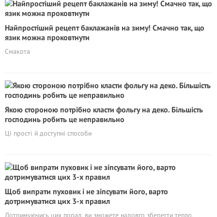
Найпростіший рецепт баклажанів на зиму! Смачно так, що
язик можна проковтнути
Смакота
Якою стороною потрібно класти фольгу на деко. Більшість
господинь робить це неправильно
Ці прості й доступні способи
Щоб випрати пуховик і не зіпсувати його, варто
дотримуватися цих 3-х правил
Дотримуючись цих порад, ви зможете надовго зберегти тепло,