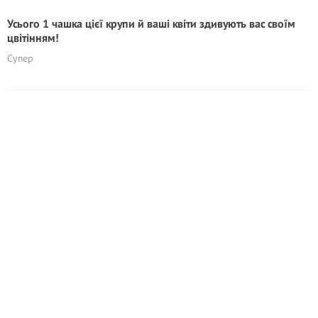
Усього 1 чашка цієї крупи й ваші квіти здивують вас своїм
цвітінням!
Супер