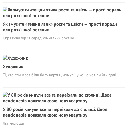
Як змусити «тещин язик» рости та цвісти — прості поради
для розкішної рослини
Cправжня зірка серед кімнатних рослин
Художник
Ті, хто спинявся біля його картин, чомусь уже не хотіли йти далі
У 80 років кинули все та переїхали до столиці. Двоє
пенсіонерів показали свою нову квартиру
Які молодці!