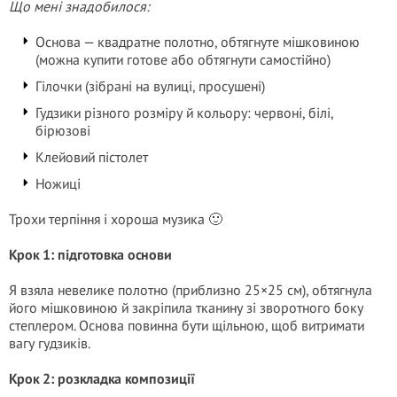
Що мені знадобилося:
Основа — квадратне полотно, обтягнуте мішковиною
(можна купити готове або обтягнути самостійно)
Гілочки (зібрані на вулиці, просушені)
Гудзики різного розміру й кольору: червоні, білі,
бірюзові
Клейовий пістолет
Ножиці
Трохи терпіння і хороша музика 🙂
Крок 1: підготовка основи
Я взяла невелике полотно (приблизно 25×25 см), обтягнула
його мішковиною й закріпила тканину зі зворотного боку
степлером. Основа повинна бути щільною, щоб витримати
вагу гудзиків.
Крок 2: розкладка композиції