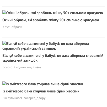
Осінні образи, які зроблять жінку 50+ стильною красунею
Круті образи
Відчуй себе в дитинстві у бабусі: ця хата зберегла справжній
український затишок
Всього 2 години від Києва
Із сміттєвого бака стирчав лише сірий хвостик
Він зупинився посеред двору.