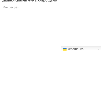
Ділюся своїми 4-ма хитрощами
Мій секрет
Українська