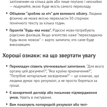
запізненням на кілька днів або пише плутано і неохайно
— подумайте, якою буде якість самого перекладу.
Обіцянки “зроблю за ніч” для великого обсягу.
Людина
фізично не може якісно перекласти 50 сторінок
технічного тексту за кілька годин.
Гарантія “будь-яка мова”.
Рідкісні мови потребують
рідкісних фахівців. Якщо агентство каже “перекладаємо
будь-якою мовою” — варто запитати, хто саме буде
виконавцем.
Хороші ознаки: на що звертати увагу
Перекладач ставить уточнювальні запитання.
“Для якого
органу цей документ?”, “Яка країна призначення?”,
“Потрібне нотаріальне засвідчення?” — це означає, що
людина думає про результат, а не просто береться за
гроші.
Є конкретний договір або письмове підтвердження
умов.
Навіть в листуванні.
Вам показують попередній результат або тест-