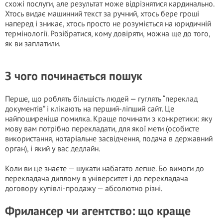
схожі послуги, але результат може відрізнятися кардинально.
Хтось видає машинний текст за ручний, хтось бере гроші
наперед і зникає, хтось просто не розуміється на юридичній
термінології. Розібратися, кому довіряти, можна ще до того,
як ви заплатили.
З чого починається пошук
Перше, що роблять більшість людей — гуглять “переклад
документів” і клікають на перший-ліпший сайт. Це
найпоширеніша помилка. Краще починати з конкретики: яку
мову вам потрібно перекладати, для якої мети (особисте
використання, нотаріальне засвідчення, подача в державний
орган), і який у вас дедлайн.
Коли ви це знаєте — шукати набагато легше. Бо вимоги до
перекладача диплому в університет і до перекладача
договору купівлі-продажу — абсолютно різні.
Фрилансер чи агентство: що краще