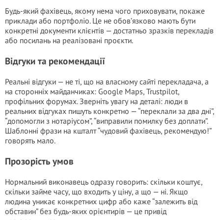
Будь-який фахівець, якому нема чого приховувати, покаже
приклади або портфоліо. Це не обов’язково мають бути
конкретні документи клієнтів — достатньо зразків перекладів
або посилань на реалізовані проєкти.
Відгуки та рекомендації
Реальні відгуки — не ті, що на власному сайті перекладача, а
на сторонніх майданчиках: Google Maps, Trustpilot,
профільних форумах. Зверніть увагу на деталі: люди в
реальних відгуках пишуть конкретно — “переклали за два дні”,
“допомогли з нотаріусом”, “виправили помилку без доплати”.
Шаблонні фрази на кшталт “чудовий фахівець, рекомендую!”
говорять мало.
Прозорість умов
Нормальний виконавець одразу говорить: скільки коштує,
скільки займе часу, що входить у ціну, а що — ні. Якщо
людина уникає конкретних цифр або каже “залежить від
обставин” без будь-яких орієнтирів — це привід