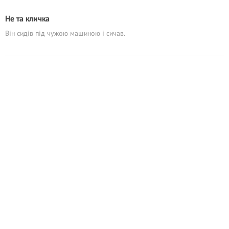
Не та кличка
Він сидів під чужою машиною і сичав.