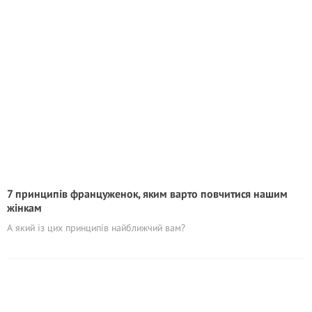
7 принципів француженок, яким варто повчитися нашим
жінкам
А який із цих принципів найближчий вам?