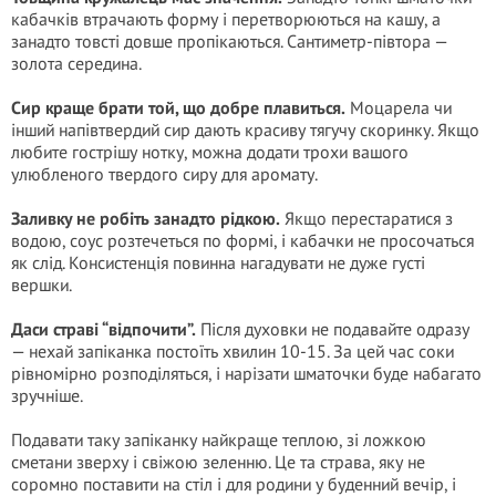
кабачків втрачають форму і перетворюються на кашу, а
занадто товсті довше пропікаються. Сантиметр-півтора —
золота середина.
Сир краще брати той, що добре плавиться.
Моцарела чи
інший напівтвердий сир дають красиву тягучу скоринку. Якщо
любите гострішу нотку, можна додати трохи вашого
улюбленого твердого сиру для аромату.
Заливку не робіть занадто рідкою.
Якщо перестаратися з
водою, соус розтечеться по формі, і кабачки не просочаться
як слід. Консистенція повинна нагадувати не дуже густі
вершки.
Даси страві “відпочити”.
Після духовки не подавайте одразу
— нехай запіканка постоїть хвилин 10-15. За цей час соки
рівномірно розподіляться, і нарізати шматочки буде набагато
зручніше.
Подавати таку запіканку найкраще теплою, зі ложкою
сметани зверху і свіжою зеленню. Це та страва, яку не
соромно поставити на стіл і для родини у буденний вечір, і