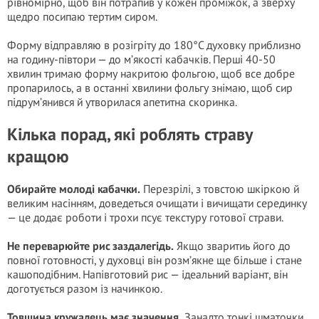
рівномірно, щоб він потрапив у кожен проміжок, а зверху
щедро посипаю тертим сиром.
Форму відправляю в розігріту до 180°C духовку приблизно
на годину-півтори — до м’якості кабачків. Перші 40-50
хвилин тримаю форму накритою фольгою, щоб все добре
пропарилось, а в останні хвилини фольгу знімаю, щоб сир
підрум’янився й утворилася апетитна скоринка.
Кілька порад, які роблять страву
кращою
Обирайте молоді кабачки.
Перезрілі, з товстою шкіркою й
великим насінням, доведеться очищати і вичищати серединку
— це додає роботи і трохи псує текстуру готової страви.
Не переварюйте рис заздалегідь.
Якщо зваритиь його до
повної готовності, у духовці він розм’якне ще більше і стане
кашоподібним. Напівготовий рис — ідеальний варіант, він
доготується разом із начинкою.
Товщина кружалець має значення.
Занадто тонкі шматочки