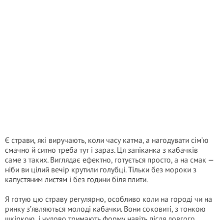
Є страви, які виручають, коли часу катма, а нагодувати сім’ю
смачно й ситно треба тут і зараз. Ця запіканка з кабачків
саме з таких. Виглядає ефектно, готується просто, а на смак —
ніби ви цілий вечір крутили голубці. Тільки без мороки з
капустяним листям і без години біля плити.
Я готую цю страву регулярно, особливо коли на городі чи на
ринку з’являються молоді кабачки. Вони соковиті, з тонкою
шкіркою, і чудово тримають форму навіть після довгого