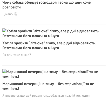
Чому собака облизує господаря і вона що цим хоче
розповісти
Цікаво 🤔
Хотіла зробити “літаюче” ліжко, але рідні відмовляють.
Розглянемо його плюси та мінуси
Як вам таке ліжко?
Мариновані печериці на зиму – без стерилiзації та не
темніють!
Я впевнена, що цей рецепт сподобається кожній господині