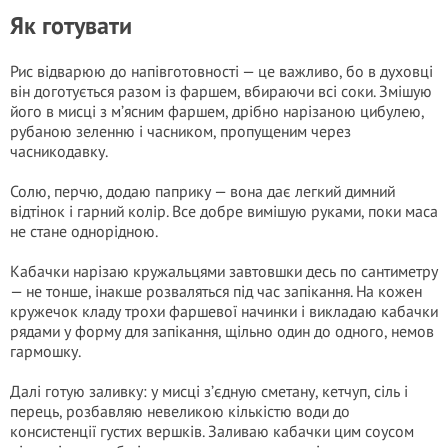
Як готувати
Рис відварюю до напівготовності — це важливо, бо в духовці
він доготується разом із фаршем, вбираючи всі соки. Змішую
його в мисці з м’ясним фаршем, дрібно нарізаною цибулею,
рубаною зеленню і часником, пропущеним через
часникодавку.
Солю, перчю, додаю паприку — вона дає легкий димний
відтінок і гарний колір. Все добре вимішую руками, поки маса
не стане однорідною.
Кабачки нарізаю кружальцями завтовшки десь по сантиметру
— не тонше, інакше розваляться під час запікання. На кожен
кружечок кладу трохи фаршевої начинки і викладаю кабачки
рядами у форму для запікання, щільно один до одного, немов
гармошку.
Далі готую заливку: у мисці з’єдную сметану, кетчуп, сіль і
перець, розбавляю невеликою кількістю води до
консистенції густих вершків. Заливаю кабачки цим соусом