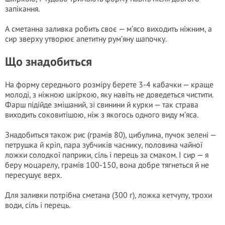
запікання.
А сметанна заливка робить своє — м’ясо виходить ніжним, а
сир зверху утворює апетитну рум’яну шапочку.
Що знадобиться
На форму середнього розміру берете 3-4 кабачки — краще
молоді, з ніжною шкіркою, яку навіть не доведеться чистити.
Фарш підійде змішаний, зі свинини й курки — так страва
виходить соковитішою, ніж з якогось одного виду м’яса.
Знадобиться також рис (грамів 80), цибулина, пучок зелені —
петрушка й кріп, пара зубчиків часнику, половина чайної
ложки солодкої паприки, сіль і перець за смаком. І сир — я
беру моцарелу, грамів 100-150, вона добре тягнеться й не
пересушує верх.
Для заливки потрібна сметана (300 г), ложка кетчупу, трохи
води, сіль і перець.