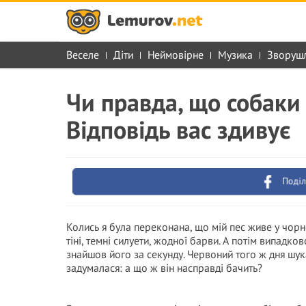
Веселе
Діти
Неймовірне
Музика
Зворуш
Чи правда, що собаки 
Відповідь вас здивує
Поділ
Колись я була переконана, що мій пес живе у чорно
тіні, темні силуети, жодної барви. А потім випадков
знайшов його за секунду. Червоний того ж дня шука
задумалася: а що ж він насправді бачить?