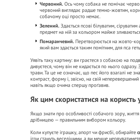
Червоний.
Ось чому собака не помічає червони
червоний виглядає радше темно-жовтим, кор
собачому оці просто немає.
Зелений.
Здається псові білуватим, сіруватим
предмет на ній за кольором майже зливаються
Помаранчевий.
Перетворюється на жовто-кор
який вам здається таким помітним, для пса геть
Уявіть таку картину: ви граєтеся з собакою на подв
дивуєтеся, чому він не кидається по нього одразу. 
трави. Та це не означає, що пес його взагалі не зн
контраст, форму і, звісно, на свій неперевершений
навіть якщо очима спершу проґавив.
Як цим скористатися на користь
Якщо знати про особливості собачого зору, житт
дрібницею — правильним вибором кольору.
Коли купуєте іграшку, апорт чи фрисбі, обирайте
с
ігри стануть веселішими, а ви менше нервуватимете