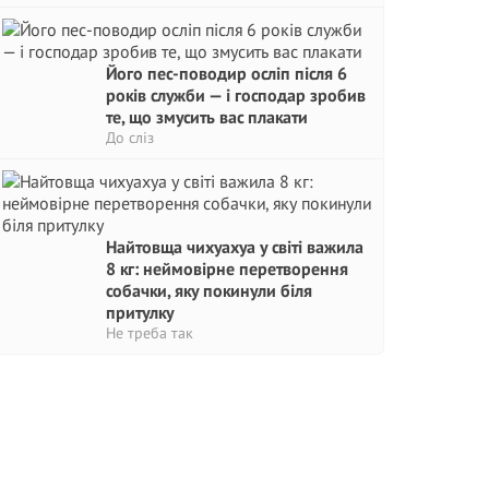
Його пес-поводир осліп після 6
років служби — і господар зробив
те, що змусить вас плакати
До сліз
Найтовща чихуахуа у світі важила
8 кг: неймовірне перетворення
собачки, яку покинули біля
притулку
Не треба так