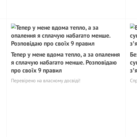
Тепер у мене вдома тепло, а за опалення
Бе
я сплачую набагато менше. Розповідаю
су
про своїх 9 правил
зʼ
Перевірено на власному досвіді!
Сп