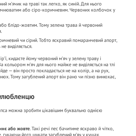
й м’ячик на траві так легко, як синій. Для нього
ичнюватим або сіро-коричневим. Червоних колбочок у
 або блідо-жовтим. Тому зелена трава й червоний
.
ичневий чи сірий. Тобто яскравий помаранчевий апорт,
 не виділяється.
ір’ї, кидаєте йому червоний м’яч у зелену траву і
За кольором м’яч для нього майже не виділяється на тлі
айде — він просто покладається не на колір, а на рух,
 нюх. Тому загублений апорт він рано чи пізно винюхає,
 улюбленцю
я пса можна зробити цікавішим буквально однією
инє або жовте
. Такі речі пес бачитиме яскраво й чітко,
, гукаючи його шукати загублений м’яч у кущах.