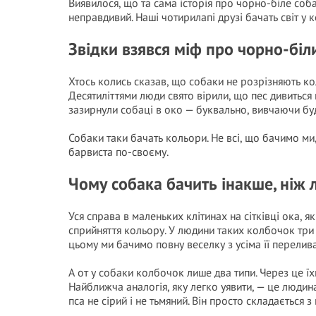
Виявилося, що та сама історія про чорно-біле соба
неправдивий. Наші чотирилапі друзі бачать світ у к
Звідки взявся міф про чорно-біли
Хтось колись сказав, що собаки не розрізняють коль
Десятиліттями люди свято вірили, що пес дивиться н
зазирнули собаці в око — буквально, вивчаючи будо
Собаки таки бачать кольори. Не всі, що бачимо ми, 
барвиста по-своєму.
Чому собака бачить інакше, ніж
Уся справа в маленьких клітинах на сітківці ока, 
сприйняття кольору. У людини таких колбочок три 
цьому ми бачимо повну веселку з усіма її перелив
А от у собаки колбочок лише два типи. Через це ї
Найближча аналогія, яку легко уявити, — це люди
пса не сірий і не тьмяний. Він просто складається з