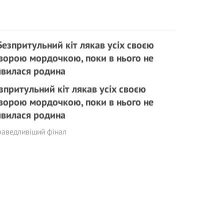
зпритульний кіт лякав усіх своєю
ворою мордочкою, поки в нього не
явилася родина
раведливіший фінал