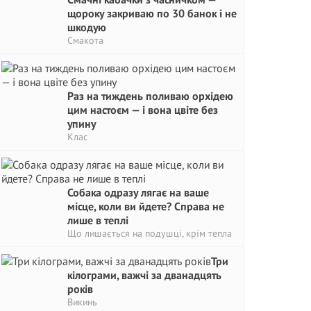
щороку закриваю по 30 банок і не
шкодую
Смакота
Раз на тиждень поливаю орхідею
цим настоєм — і вона цвіте без
упину
Клас
Собака одразу лягає на ваше
місце, коли ви йдете? Справа не
лише в теплі
Що лишається на подушці, крім тепла
Три
кілограми, важчі за дванадцять
років
Викинь