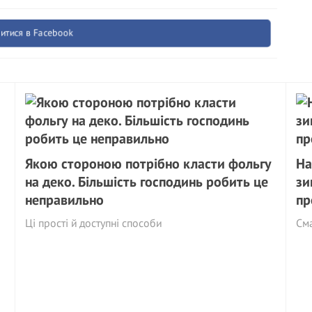
итися в Facebook
Якою стороною потрібно класти фольгу
На
на деко. Більшість господинь робить це
зи
неправильно
пр
Ці прості й доступні способи
См