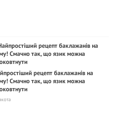
йпростіший рецепт баклажанів на
му! Смачно так, що язик можна
оковтнути
акота