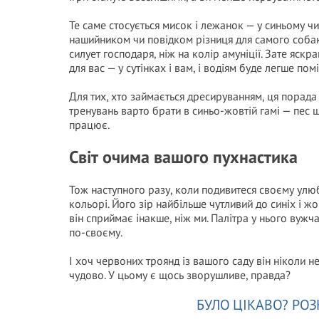
Те саме стосується мисок і лежанок — у синьому чи
нашийником чи повідком різниця для самого собаки 
силует господаря, ніж на колір амуніції. Зате яск
для вас — у сутінках і вам, і водіям буде легше пом
Для тих, хто займається дресируванням, ця порада 
тренувань варто брати в синьо-жовтій гамі — пес 
працює.
Світ очима вашого пухнастика
Тож наступного разу, коли подивитеся своєму улюбл
кольорі. Його зір найбільше чутливий до синіх і жо
він сприймає інакше, ніж ми. Палітра у нього вужча
по-своєму.
І хоч червоних троянд із вашого саду він ніколи не
чудово. У цьому є щось зворушливе, правда?
БУЛО ЦІКАВО? РОЗ