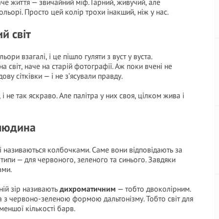
че життя — звичайний міф. Гарний, живучий, але
ольорі. Просто цей колір трохи інакший, ніж у нас.
й світ
ори взагалі, і це пішло гуляти з вуст у вуста.
а світ, наче на старій фотографії. Аж поки вчені не
ву сітківки — і не з’ясували правду.
і не так яскраво. Але палітра у них своя, цілком жива і
 людина
які називаються колбочками. Саме вони відповідають за
типи — для червоного, зеленого та синього. Завдяки
ами.
хній зір називають
дихроматичним
— тобто двоколірним.
на з червоно-зеленою формою дальтонізму. Тобто світ для
 меншої кількості барв.