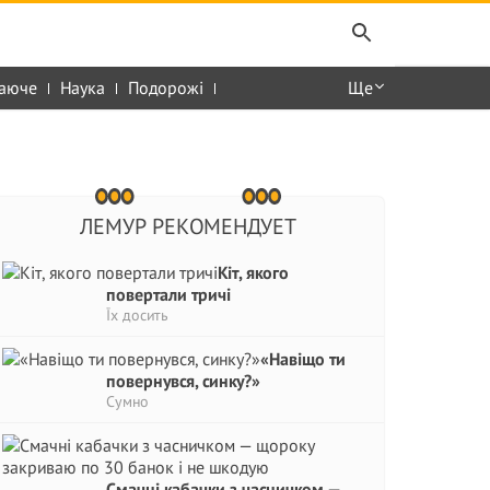
аюче
Наука
Подорожі
Ще
ЛЕМУР РЕКОМЕНДУЕТ
Кіт, якого
повертали тричі
Їх досить
«Навіщо ти
повернувся, синку?»
Сумно
Смачні кабачки з часничком —