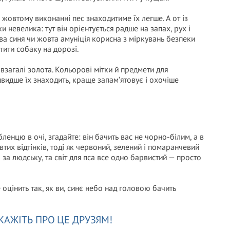
 жовтому виконанні пес знаходитиме їх легше. А от із
невелика: тут він орієнтується радше на запах, рух і
рава синя чи жовта амуніція корисна з міркувань безпеки
ітити собаку на дорозі.
взагалі золота. Кольорові мітки й предмети для
швидше їх знаходить, краще запам’ятовує і охочіше
енцю в очі, згадайте: він бачить вас не чорно-білим, а в
втих відтінків, тоді як червоний, зелений і помаранчевий
 за людську, та світ для пса все одно барвистий — просто
 оцінить так, як ви, синє небо над головою бачить
КАЖІТЬ ПРО ЦЕ ДРУЗЯМ!