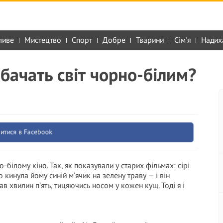
ливе
Мистецтво
Спорт
Добре
Тварини
Сім'я
Надих
бачать світ чорно-білим?
итися в Facebook
-білому кіно. Так, як показували у старих фільмах: сірі
о кинула йому синій м’ячик на зелену траву — і він
в хвилин п’ять, тицяючись носом у кожен кущ. Тоді я і