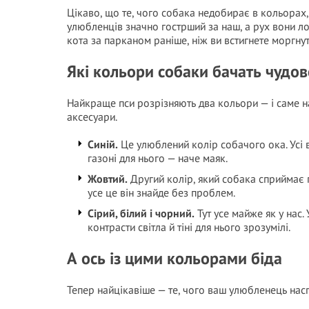
Цікаво, що те, чого собака недобирає в кольорах,
улюбленців значно гострший за наш, а рух вони ло
кота за парканом раніше, ніж ви встигнете моргнут
Які кольори собаки бачать чудов
Найкраще пси розрізняють два кольори — і саме н
аксесуари.
Синій.
Це улюблений колір собачого ока. Усі ві
газоні для нього — наче маяк.
Жовтий.
Другий колір, який собака сприймає 
усе це він знайде без проблем.
Сірий, білий і чорний.
Тут усе майже як у нас.
контрасти світла й тіні для нього зрозумілі.
А ось із цими кольорами біда
Тепер найцікавіше — те, чого ваш улюбленець наспр