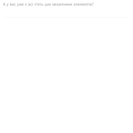
А у вас уже є всі п’ять цих незамінних елементів?