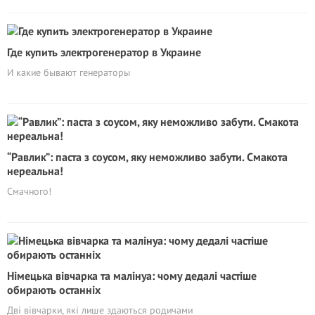
Где купить электрогенератор в Украине
И какие бывают генераторы
“Равлик”: паста з соусом, яку неможливо забути. Смакота
нереальна!
Смачного!
Німецька вівчарка та малінуа: чому дедалі частіше
обирають останніх
Дві вівчарки, які лише здаються родичами