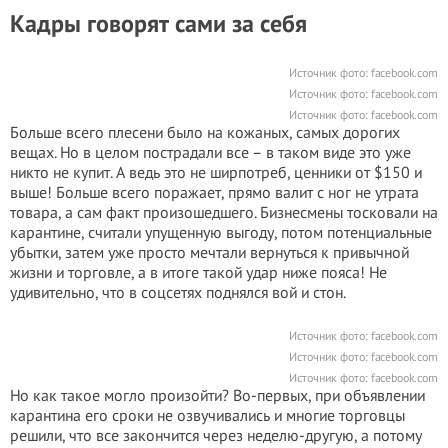
Кадры говорят сами за себя
Источник фото:
facebook.com
Источник фото:
facebook.com
Источник фото:
facebook.com
Больше всего плесени было на кожаных, самых дорогих
вещах. Но в целом пострадали все – в таком виде это уже
никто не купит. А ведь это не ширпотреб, ценники от $150 и
выше! Больше всего поражает, прямо валит с ног не утрата
товара, а сам факт произошедшего. Бизнесмены тосковали на
карантине, считали упущенную выгоду, потом потенциальные
убытки, затем уже просто мечтали вернуться к привычной
жизни и торговле, а в итоге такой удар ниже пояса! Не
удивительно, что в соцсетях поднялся вой и стон.
Источник фото:
facebook.com
Источник фото:
facebook.com
Источник фото:
facebook.com
Но как такое могло произойти? Во-первых, при объявлении
карантина его сроки не озвучивались и многие торговцы
решили, что все закончится через неделю-другую, а потому