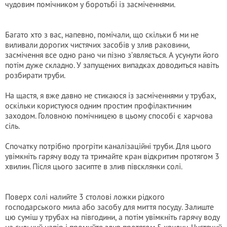
чудовим помічником у боротьбі із засміченнями.
Багато хто з вас, напевно, помічали, що скільки б ми не
виливали дорогих чистячих засобів у злив раковини,
засмічення все одно рано чи пізно з’являється. А усунути його
потім дуже складно. У запущених випадках доводиться навіть
розбирати труби.
На щастя, я вже давно не стикаюся із засміченнями у трубах,
оскільки користуюся одним простим профілактичним
заходом. Головною помічницею в цьому способі є харчова
сіль.
Спочатку потрібно прогріти каналізаційні труби. Для цього
увімкніть гарячу воду та тримайте кран відкритим протягом 3
хвилин. Після цього засипте в злив півсклянки солі.
Поверх солі налийте 3 столові ложки рідкого
господарського мила або засобу для миття посуду. Залиште
цю суміш у трубах на півгодини, а потім увімкніть гарячу воду