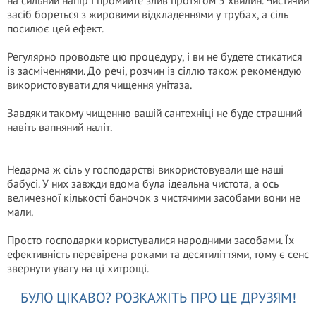
на сильний напір і промийте злив протягом 5 хвилин. Чистячий
засіб бореться з жировими відкладеннями у трубах, а сіль
посилює цей ефект.
Регулярно проводьте цю процедуру, і ви не будете стикатися
із засміченнями. До речі, розчин із сіллю також рекомендую
використовувати для чищення унітаза.
Завдяки такому чищенню вашій сантехніці не буде страшний
навіть вапняний наліт.
Недарма ж сіль у господарстві використовували ще наші
бабусі. У них завжди вдома була ідеальна чистота, а ось
величезної кількості баночок з чистячими засобами вони не
мали.
Просто господарки користувалися народними засобами. Їх
ефективність перевірена роками та десятиліттями, тому є сенс
звернути увагу на ці хитрощі.
БУЛО ЦІКАВО? РОЗКАЖІТЬ ПРО ЦЕ ДРУЗЯМ!