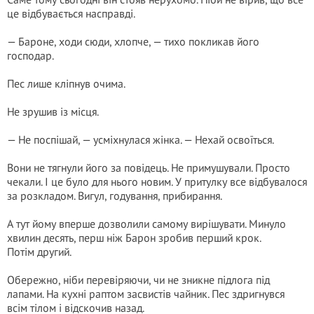
це відбувається насправді.
— Бароне, ходи сюди, хлопче, — тихо покликав його
господар.
Пес лише кліпнув очима.
Не зрушив із місця.
— Не поспішай, — усміхнулася жінка. — Нехай освоїться.
Вони не тягнули його за повідець. Не примушували. Просто
чекали. І це було для нього новим. У притулку все відбувалося
за розкладом. Вигул, годування, прибирання.
А тут йому вперше дозволили самому вирішувати. Минуло
хвилин десять, перш ніж Барон зробив перший крок.
Потім другий.
Обережно, ніби перевіряючи, чи не зникне підлога під
лапами. На кухні раптом засвистів чайник. Пес здригнувся
всім тілом і відскочив назад.