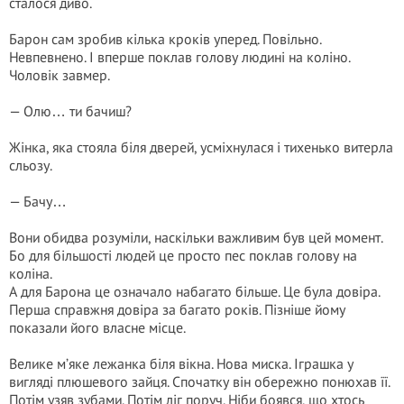
сталося диво.
Барон сам зробив кілька кроків уперед. Повільно.
Невпевнено. І вперше поклав голову людині на коліно.
Чоловік завмер.
— Олю… ти бачиш?
Жінка, яка стояла біля дверей, усміхнулася і тихенько витерла
сльозу.
— Бачу…
Вони обидва розуміли, наскільки важливим був цей момент.
Бо для більшості людей це просто пес поклав голову на
коліна.
А для Барона це означало набагато більше. Це була довіра.
Перша справжня довіра за багато років. Пізніше йому
показали його власне місце.
Велике м’яке лежанка біля вікна. Нова миска. Іграшка у
вигляді плюшевого зайця. Спочатку він обережно понюхав її.
Потім узяв зубами. Потім ліг поруч. Ніби боявся, що хтось