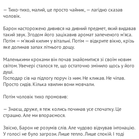
— Тихо-тихо, малий, це просто чайник, — лагідно сказав
чоловік.
Барон насторожено дивився на дивний предмет, який видавав
такий звук. Згодом його зацікавив аромат запеченого м’яса.
Потім — м’який килим у вітальні. Потім — відкрите вікно, крізь
яке долинав запах літнього дощу.
Маленькими кроками він почав знайомитися зі своїм новим
світом. Увечері сталося те, що остаточно змінило щось у його
душі.
Господар сів на підлогу поруч із ним. Не кликав. Не чіпав.
Просто сидів. Кілька хвилин вони мовчали.
Потім чоловік тихо промовив:
— Знаєш, друже, я теж колись починав усе спочатку. Це
страшно. Але ми впораємося.
Звісно, Барон не розумів слів. Але чудово відчував інтонацію.
У голосі не було загрози. Лише тепло. Лише спокій. І тоді