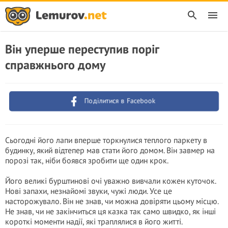
Він уперше переступив поріг
справжнього дому
Поділитися в Facebook
Сьогодні його лапи вперше торкнулися теплого паркету в
будинку, який відтепер мав стати його домом. Він завмер на
порозі так, ніби боявся зробити ще один крок.
Його великі бурштинові очі уважно вивчали кожен куточок.
Нові запахи, незнайомі звуки, чужі люди. Усе це
насторожувало. Він не знав, чи можна довіряти цьому місцю.
Не знав, чи не закінчиться ця казка так само швидко, як інші
короткі моменти надії, які траплялися в його житті.