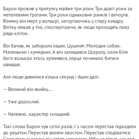
Барон прожив у притулку майже три роки. Три довгі роки за
металевими ґратами. Три роки однакових ранків і вечорів.
Взимку він мерз у вольєрі, загортаючись у стару ковдру.
Влітку лежав у тіні, спостерігаючи, як люди проходять повз
ряди кліток.
Він бачив, як забирали інших. Цуценят. Молодих собак.
Маленьких і кумедних. А він залишався. Щоразу, коли біля
його вольєра хтось зупинявся, серце починало битися
швидше.
Але люди дивилися кілька секунд і йшли далі.
— Великий він якийсь…
— Уже дорослий.
— Напевно, характер складний.
Такі слова Барон чув сотні разів. І з часом перестав підходити
до решітки. Перестав виляти хвостом. Перестав сподіватися.
Саме тому сьогодні він стояв нерухомо. Ніби не вірив, що все