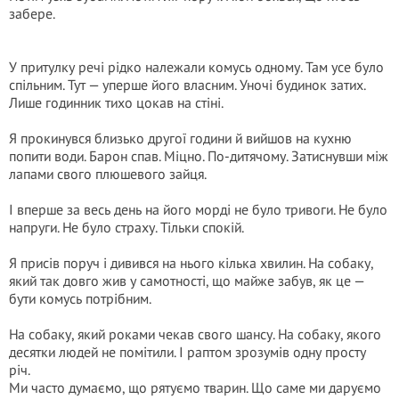
забере.
У притулку речі рідко належали комусь одному. Там усе було
спільним. Тут — уперше його власним. Уночі будинок затих.
Лише годинник тихо цокав на стіні.
Я прокинувся близько другої години й вийшов на кухню
попити води. Барон спав. Міцно. По-дитячому. Затиснувши між
лапами свого плюшевого зайця.
І вперше за весь день на його морді не було тривоги. Не було
напруги. Не було страху. Тільки спокій.
Я присів поруч і дивився на нього кілька хвилин. На собаку,
який так довго жив у самотності, що майже забув, як це —
бути комусь потрібним.
На собаку, який роками чекав свого шансу. На собаку, якого
десятки людей не помітили. І раптом зрозумів одну просту
річ.
Ми часто думаємо, що рятуємо тварин. Що саме ми даруємо