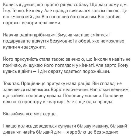
Колись я думав, що просто рятую собаку. Що даю йому дім.
Їжу. Тепло. Безпеку. Але правда виявилася зовсім іншою. Це
він змінив мій дім. Він наповнив його життям. Він зробив
порожні вечори теплішими.
Навчив радіти дрібницям. Змусив частіше сміятися. І
подарував те відчуття безумовної любові, яке неможливо
купити чи заслужити.
Його присутність стала такою звичною, що інколи я навіть не
помічаю, як шукаю його поглядом у кімнаті. Але варто йому
кудись відійти — і дім одразу здається порожнішим.
Тож так. Працівниця притулку мала рацію. Він справді не
залишився маленьким. Виріс величезним. Настільки великим,
що зайняв половину дивана. Половину машини. Половину
вільного простору в квартирі. Але є ще одна правда.
Він зайняв усе моє серце.
І якщо колись доведеться купувати більшу машину, більший
диван чи навіть більший дім — я зроблю це без жодних