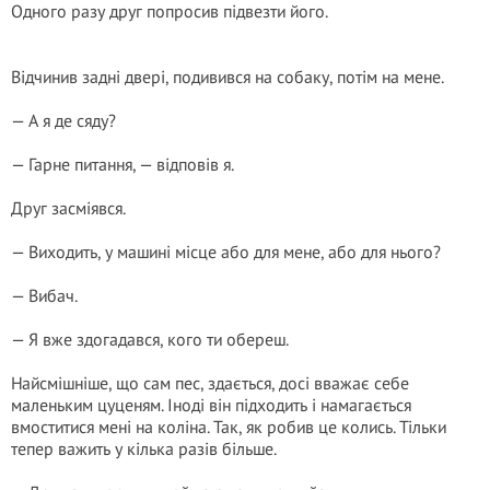
Одного разу друг попросив підвезти його.
Відчинив задні двері, подивився на собаку, потім на мене.
— А я де сяду?
— Гарне питання, — відповів я.
Друг засміявся.
— Виходить, у машині місце або для мене, або для нього?
— Вибач.
— Я вже здогадався, кого ти обереш.
Найсмішніше, що сам пес, здається, досі вважає себе
маленьким цуценям. Іноді він підходить і намагається
вмоститися мені на коліна. Так, як робив це колись. Тільки
тепер важить у кілька разів більше.