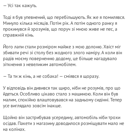
— Усі так кажуть.
Тоді я був упевнений, що перебільшують. Як же я помилявся.
Минуло кілька місяців. Потім рік. А потім одного ранку я
прокинувся й зрозумів, що поруч зі мною живе не пес, а
справжній кінь.
Його лапи стали розміром майже з мою долоню. Хвіст міг
збивати речі зі столу без жодного злого наміру. А коли він
радів моєму поверненню додому, це більше нагадувало
зіткнення з невеликим автомобілем.
— Та ти ж кінь, а не собака! — сміявся я щоразу.
У відповідь він дивився так щиро, ніби не розумів, про що
йдеться. Особливо цікаво стало з машиною. Коли він був
малим, спокійно влаштовувався на задньому сидінні. Тепер
усе виглядало зовсім інакше.
Щойно він застрибував усередину, автомобіль ніби трохи
осідав. Пакети з магазину доводилося розміщувати мало не
на колінах.