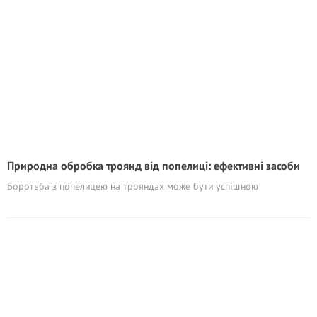
Природна обробка троянд від попелиці: ефективні засоби
Боротьба з попелицею на трояндах може бути успішною