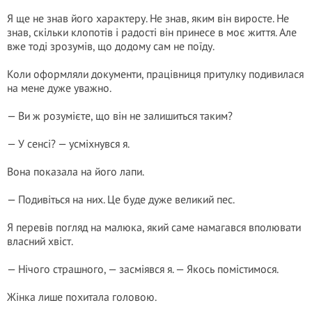
Я ще не знав його характеру. Не знав, яким він виросте. Не
знав, скільки клопотів і радості він принесе в моє життя. Але
вже тоді зрозумів, що додому сам не поїду.
Коли оформляли документи, працівниця притулку подивилася
на мене дуже уважно.
— Ви ж розумієте, що він не залишиться таким?
— У сенсі? — усміхнувся я.
Вона показала на його лапи.
— Подивіться на них. Це буде дуже великий пес.
Я перевів погляд на малюка, який саме намагався вполювати
власний хвіст.
— Нічого страшного, — засміявся я. — Якось помістимося.
Жінка лише похитала головою.