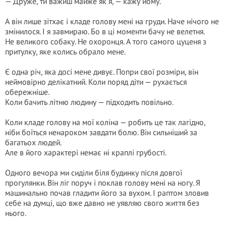
— Друже, ти важиш майже як я, — кажу йому.
А він лише зітхає і кладе голову мені на груди. Наче нічого не
змінилося. І я завмираю. Бо в ці моменти бачу не велетня.
Не великого собаку. Не охоронця. А того самого цуценя з
притулку, яке колись обрало мене.
Є одна річ, яка досі мене дивує. Попри свої розміри, він
неймовірно делікатний. Коли поряд діти — рухається
обережніше.
Коли бачить літню людину — підходить повільно.
Коли кладе голову на мої коліна — робить це так лагідно,
ніби боїться ненароком завдати болю. Він сильніший за
багатьох людей.
Але в його характері немає ні краплі грубості.
Одного вечора ми сиділи біля будинку після довгої
прогулянки. Він ліг поруч і поклав голову мені на ногу. Я
машинально почав гладити його за вухом. І раптом зловив
себе на думці, що вже давно не уявляю свого життя без
нього.