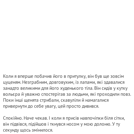
Коли я вперше побачив його в притулку, він був ще зовсім
цуценям. Незграбним, довговухим, із лапами, які здавалися
занадто великими для його худенького тіла. Він сидів у кутку
вольєра й уважно спостерігав за людьми, які проходили повз.
Поки інші щенята стрибали, скавуліли й намагалися
привернути до себе увагу, цей просто дивився.
Спокійно. Наче чекав. І коли я присів навпочіпки біля сітки,
він підвівся, підійшов і ткнувся носом у мою долоню. У ту
секунду щось змінилося.