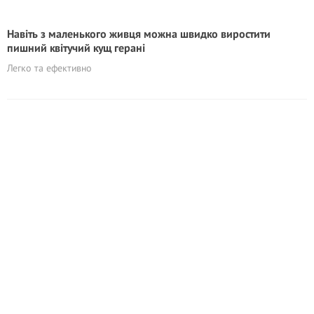
Навіть з маленького живця можна швидко виростити
пишний квітучий кущ герані
Легко та ефективно