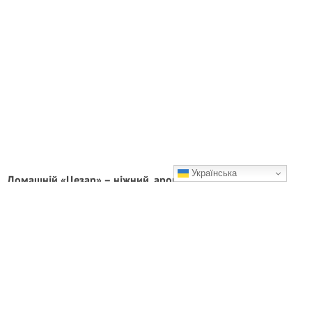
Українська
Домашній «Цезар» – ніжний, ароматний і завжди
подобається всім за столом
Найсмачніший