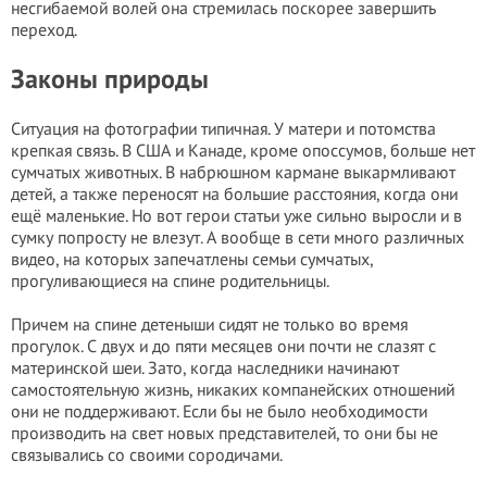
несгибаемой волей она стремилась поскорее завершить
переход.
Законы природы
Ситуация на фотографии типичная. У матери и потомства
крепкая связь. В США и Канаде, кроме опоссумов, больше нет
сумчатых животных. В набрюшном кармане выкармливают
детей, а также переносят на большие расстояния, когда они
ещё маленькие. Но вот герои статьи уже сильно выросли и в
сумку попросту не влезут. А вообще в сети много различных
видео, на которых запечатлены семьи сумчатых,
прогуливающиеся на спине родительницы.
Причем на спине детеныши сидят не только во время
прогулок. С двух и до пяти месяцев они почти не слазят с
материнской шеи. Зато, когда наследники начинают
самостоятельную жизнь, никаких компанейских отношений
они не поддерживают. Если бы не было необходимости
производить на свет новых представителей, то они бы не
связывались со своими сородичами.