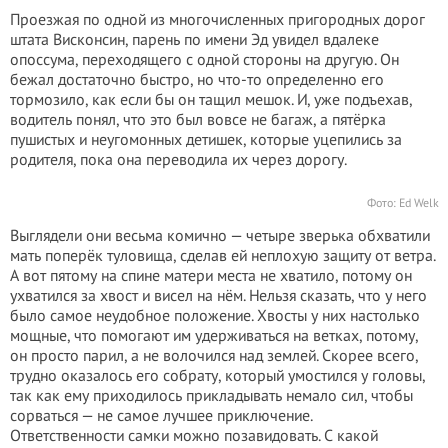
Проезжая по одной из многочисленных пригородных дорог
штата Висконсин, парень по имени Эд увидел вдалеке
опоссума, переходящего с одной стороны на другую. Он
бежал достаточно быстро, но что-то определенно его
тормозило, как если бы он тащил мешок. И, уже подъехав,
водитель понял, что это был вовсе не багаж, а пятёрка
пушистых и неугомонных детишек, которые уцепились за
родителя, пока она переводила их через дорогу.
Фото: Ed Welk
Выглядели они весьма комично — четыре зверька обхватили
мать поперёк туловища, сделав ей неплохую защиту от ветра.
А вот пятому на спине матери места не хватило, потому он
ухватился за хвост и висел на нём. Нельзя сказать, что у него
было самое неудобное положение. Хвосты у них настолько
мощные, что помогают им удерживаться на ветках, потому,
он просто парил, а не волочился над землей. Скорее всего,
трудно оказалось его собрату, который умостился у головы,
так как ему приходилось прикладывать немало сил, чтобы
сорваться — не самое лучшее приключение.
Ответственности самки можно позавидовать. С какой