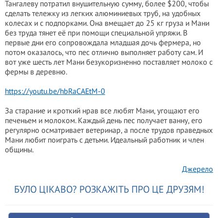
Тангалеву потратил внушительную сумму, более $200, чтобы
сделать тележку из легких алюминиевых труб, на удобных
колесах и с подпорками. Она вмещает до 25 кг груза и Мани
без труда тянет её при помощи специальной упряжи. В
первые дни его сопровождала младшая дочь фермера, но
потом оказалось, что пес отлично выполняет работу сам. И
вот уже шесть лет Мани безукоризненно поставляет молоко с
фермы в деревню.
https://youtu.be/hbRaCAEtM-0
За старание и кроткий нрав все любят Мани, угощают его
печеньем и молоком. Каждый день пес получает ванну, его
регулярно осматривает ветеринар, а после трудов праведных
Мани любит поиграть с детьми. Идеальный работник и член
общины.
Джерело
БУЛО ЦІКАВО? РОЗКАЖІТЬ ПРО ЦЕ ДРУЗЯМ!