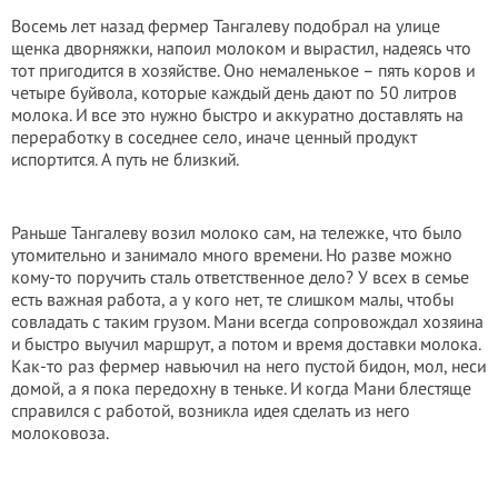
Восемь лет назад фермер Тангалеву подобрал на улице
щенка дворняжки, напоил молоком и вырастил, надеясь что
тот пригодится в хозяйстве. Оно немаленькое – пять коров и
четыре буйвола, которые каждый день дают по 50 литров
молока. И все это нужно быстро и аккуратно доставлять на
переработку в соседнее село, иначе ценный продукт
испортится. А путь не близкий.
Раньше Тангалеву возил молоко сам, на тележке, что было
утомительно и занимало много времени. Но разве можно
кому-то поручить сталь ответственное дело? У всех в семье
есть важная работа, а у кого нет, те слишком малы, чтобы
совладать с таким грузом. Мани всегда сопровождал хозяина
и быстро выучил маршрут, а потом и время доставки молока.
Как-то раз фермер навьючил на него пустой бидон, мол, неси
домой, а я пока передохну в теньке. И когда Мани блестяще
справился с работой, возникла идея сделать из него
молоковоза.