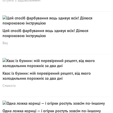
Готуйте з задоволенням!
Цей спосіб фарбування яєць здивує всіх! Ділюся
покроковою інструкцією
Вау
Квас із бузини: мій перевірений рецепт, від якого
холодильник порожніє за два дні
Смакота
Одна ложка кориці — і огірки ростуть зовсім по-іншому