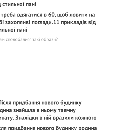
 треба вдягатися в 60, щоб ловити на
бі захопливі погляди.11 прикладів від
ильної пані
ам сподобалися такі образи?
сля придбання нового будинку родина