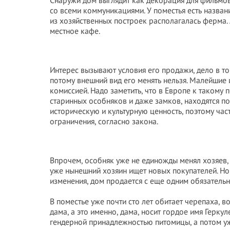
Снаружи дом выглядит как декорация для фильмов
со всеми коммуникациями. У поместья есть название
из хозяйственных построек располагалась ферма. 
местное кафе.
Интерес вызывают условия его продажи, дело в том
потому внешний вид его менять нельзя. Малейшие
комиссией. Надо заметить, что в Европе к такому
старинных особняков и даже замков, находятся по
историческую и культурную ценность, поэтому част
ограничения, согласно закона.
Впрочем, особняк уже не единожды менял хозяев, 
уже нынешний хозяин ищет новых покупателей. Но
изменения, дом продается с еще одним обязатель
В поместье уже почти сто лет обитает черепаха, вот
дама, а это именно, дама, носит гордое имя Герку
гендерной принадлежностью питомицы, а потом уж