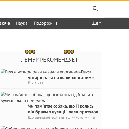
аюче
Наука
Подорожі
Ще
ЛЕМУР РЕКОМЕНДУЕТ
Рекса
чотири рази назвали «поганим»
Він тікав
Чи памʼятає собака, що її колись
підібрали з вулиці і дали притулок
Що залишається від вуличного життя