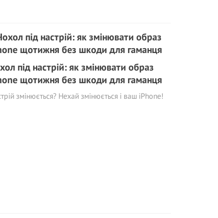
хол під настрій: як змінювати образ
hone щотижня без шкоди для гаманця
трій змінюється? Нехай змінюється і ваш iPhone!