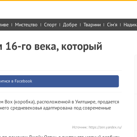
ливе
Мистецтво
Спорт
Добре
Тварини
Сім'я
Надих
 16-го века, который
итися в Facebook
ем Box (коробка), расположенной в Уилтшире, продается
днего средневековья адаптирована под современные
Источник:
https://zen.yandex.ru/