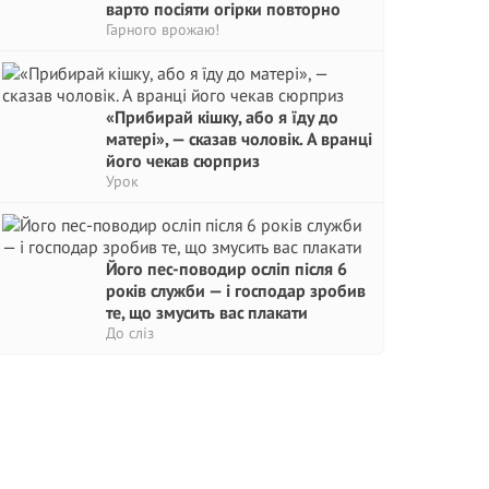
варто посіяти огірки повторно
Гарного врожаю!
«Прибирай кішку, або я їду до
матері», — сказав чоловік. А вранці
його чекав сюрприз
Урок
Його пес-поводир осліп після 6
років служби — і господар зробив
те, що змусить вас плакати
До сліз