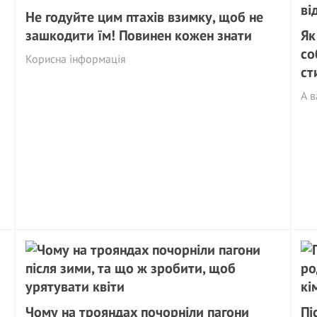
Не годуйте цим птахів взимку, щоб не
зашкодити їм! Повинен кожен знати
Як
со
Корисна інформація
ст
А в
Чому на трояндах почорніли пагони
Пі