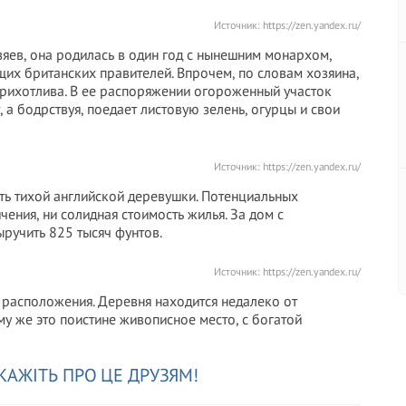
Источник:
https://zen.yandex.ru/
озяев, она родилась в один год с нынешним монархом,
щих британских правителей. Впрочем, по словам хозяина,
рихотлива. В ее распоряжении огороженный участок
, а бодрствуя, поедает листовую зелень, огурцы и свои
Источник:
https://zen.yandex.ru/
ть тихой английской деревушки. Потенциальных
ения, ни солидная стоимость жилья. За дом с
ручить 825 тысяч фунтов.
Источник:
https://zen.yandex.ru/
 расположения. Деревня находится недалеко от
у же это поистине живописное место, с богатой
КАЖІТЬ ПРО ЦЕ ДРУЗЯМ!