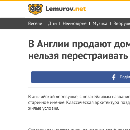
Веселе
Діти
Неймовірне
Музика
Зворуш
В Англии продают дом
нельзя перестраивать
Поділ
В английской деревушке, с незатейливым названи
старинное имение. Классическая архитектура поз
жилые условия.