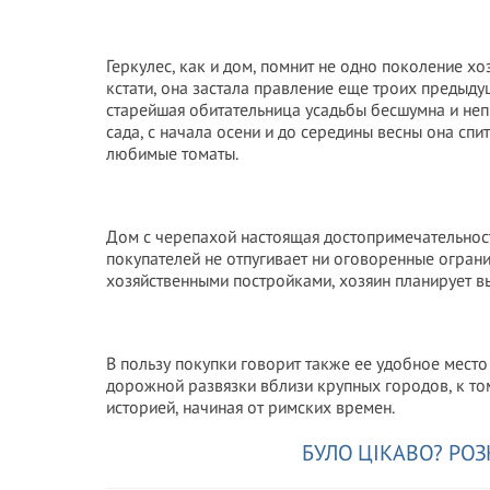
Геркулес, как и дом, помнит не одно поколение х
кстати, она застала правление еще троих предыду
старейшая обитательница усадьбы бесшумна и неп
сада, с начала осени и до середины весны она спит
любимые томаты.
Дом с черепахой настоящая достопримечательнос
покупателей не отпугивает ни оговоренные огранич
хозяйственными постройками, хозяин планирует вы
В пользу покупки говорит также ее удобное место
дорожной развязки вблизи крупных городов, к том
историей, начиная от римских времен.
БУЛО ЦІКАВО? РОЗ