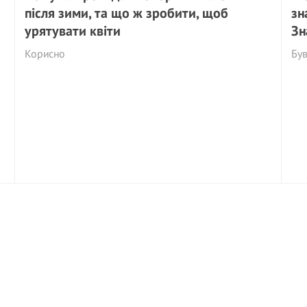
після зими, та що ж зробити, щоб
зн
урятувати квіти
Зн
Корисно
Бу