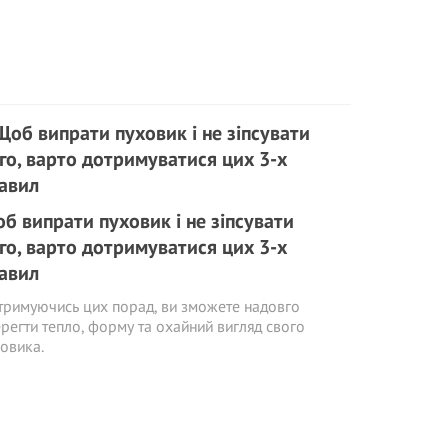
б випрати пуховик і не зіпсувати
го, варто дотримуватися цих 3-х
авил
римуючись цих порад, ви зможете надовго
регти тепло, форму та охайний вигляд свого
овика.