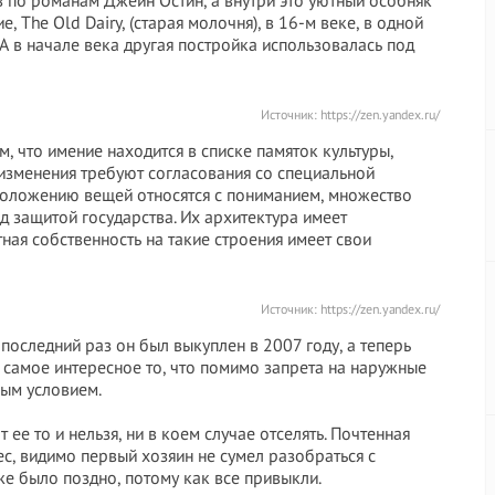
 по романам Джейн Остин, а внутри это уютный особняк
, The Old Dairy, (старая молочня), в 16-м веке, в одной
А в начале века другая постройка использовалась под
Источник:
https://zen.yandex.ru/
, что имение находится в списке памяток культуры,
 изменения требуют согласования со специальной
 положению вещей относятся с пониманием, множество
д защитой государства. Их архитектура имеет
ная собственность на такие строения имеет свои
Источник:
https://zen.yandex.ru/
последний раз он был выкуплен в 2007 году, а теперь
 самое интересное то, что помимо запрета на наружные
ным условием.
 ее то и нельзя, ни в коем случае отселять. Почтенная
лес, видимо первый хозяин не сумел разобраться с
е было поздно, потому как все привыкли.