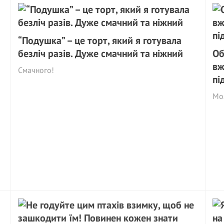
“Подушка” – це торт, який я готувала
безліч разів. Дуже смачний та ніжний
Об
вж
Смачного!
пі
Моя