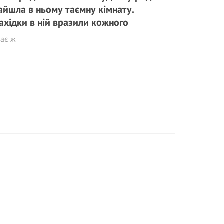
айшла в ньому таємну кімнату.
ахідки в ній вразили кожного
ває ж