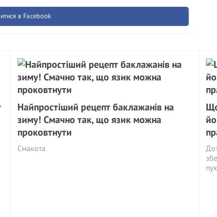
итися в Facebook
у
Найпростіший рецепт баклажанів на
Що
зиму! Смачно так, що язик можна
йо
проковтнути
пр
Смакота
Дот
збе
пух