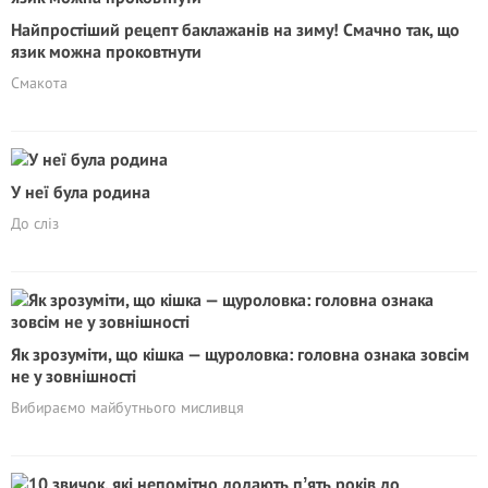
Найпростіший рецепт баклажанів на зиму! Смачно так, що
язик можна проковтнути
Смакота
У неї була родина
До сліз
Як зрозуміти, що кішка — щуроловка: головна ознака зовсім
не у зовнішності
Вибираємо майбутнього мисливця