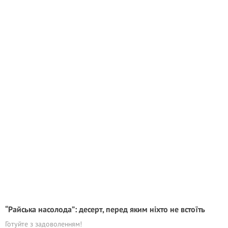
“Райська насолода”: десерт, перед яким ніхто не встоїть
Готуйте з задоволенням!