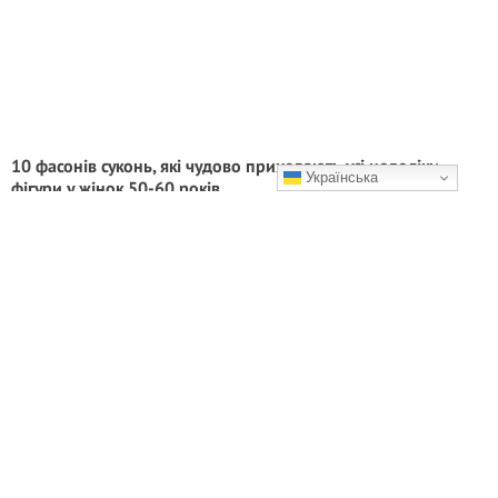
10 фасонів суконь, які чудово приховають усі недоліки
Українська
фігури у жінок 50-60 років
Як вам такі образи?