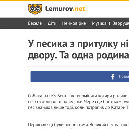
Веселе
Діти
Неймовірне
Музика
Зворуш
У песика з притулку н
двору. Та одна родина
Поділ
Собака на ім’я Бентлі встиг змінити чотири родини.
нею особливості поведінки. Через це багатьом бул
пес знайшов лише тоді, коли потрапив до Катари Т
Перші місяці були непростими. Великий пес вагою 