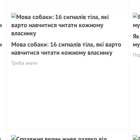
Як
и
Мова собаки: 16 сигналів тіла, які варто
му
навчитися читати кожному власнику
Пор
Треба знати