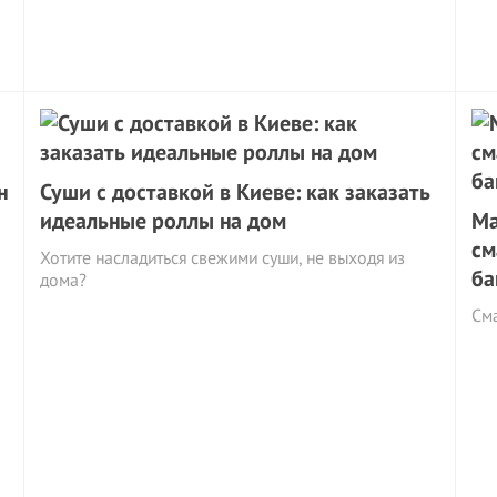
н
Суши с доставкой в Киеве: как заказать
идеальные роллы на дом
Ма
см
Хотите насладиться свежими суши, не выходя из
ба
дома?
См