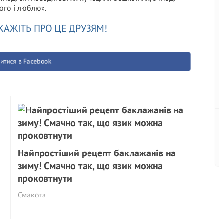
його і люблю».
КАЖІТЬ ПРО ЦЕ ДРУЗЯМ!
итися в Facebook
Найпростіший рецепт баклажанів на
зиму! Смачно так, що язик можна
проковтнути
Смакота