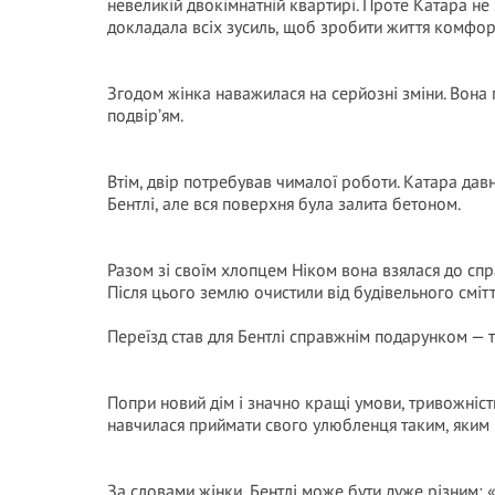
невеликій двокімнатній квартирі. Проте Катара не
докладала всіх зусиль, щоб зробити життя комфортн
Згодом жінка наважилася на серйозні зміни. Вона
подвір’ям.
Втім, двір потребував чималої роботи. Катара дав
Бентлі, але вся поверхня була залита бетоном.
Разом зі своїм хлопцем Ніком вона взялася до спр
Після цього землю очистили від будівельного смітт
Переїзд став для Бентлі справжнім подарунком — т
Попри новий дім і значно кращі умови, тривожніст
навчилася приймати свого улюбленця таким, яким в
За словами жінки, Бентлі може бути дуже різним: «