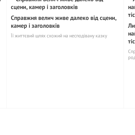
Справжня велич живе далеко від сцени,
камер і заголовків
Ли
на
Її життєвий шлях схожий на несподівану казку
тіс
Спр
род