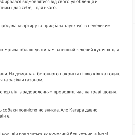
 збиралася відмовлятися від свого улюбленця й
им і для себе, і для нього.
 продала квартиру та придбала таунхаус із невеликим
но мріяла облаштувати там затишний зелений куточок для
ави. На демонтаж бетонного покриття пішло кілька годин.
я та засіяли газоном.
епер він із задоволенням проводить час на траві щодня.
ь собаки повністю не зникла. Але Катара давно
ін є.
Іноді він поводиться як кумедний бешкетник, а іноді