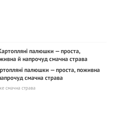
ртопляні палюшки — проста, поживна
напрочуд смачна страва
же смачна страва