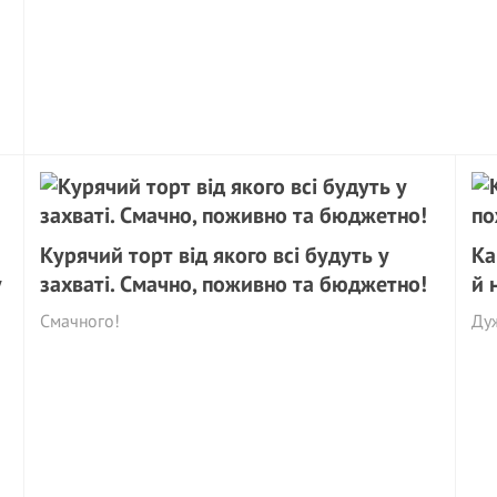
Курячий торт від якого всі будуть у
Ка
у
захваті. Смачно, поживно та бюджетно!
й 
Смачного!
Ду