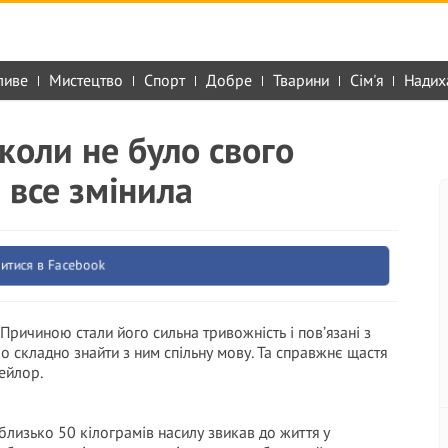
ливе
Мистецтво
Спорт
Добре
Тварини
Сім'я
Надих
іколи не було свого
 все змінила
итися в Facebook
 Причиною стали його сильна тривожність і пов’язані з
о складно знайти з ним спільну мову. Та справжнє щастя
ейлор.
близько 50 кілограмів насилу звикав до життя у