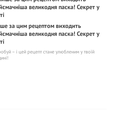
ше за цим рецептом виходить
йсмачніша великодня паска! Секрет у
ті
обуй – і цей рецепт стане улюбленим у твоїй
ині!