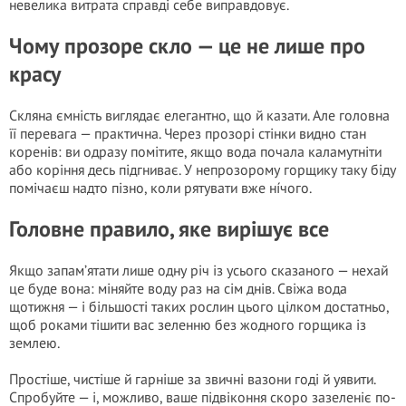
невелика витрата справді себе виправдовує.
Чому прозоре скло — це не лише про
красу
Скляна ємність виглядає елегантно, що й казати. Але головна
її перевага — практична. Через прозорі стінки видно стан
коренів: ви одразу помітите, якщо вода почала каламутніти
або коріння десь підгниває. У непрозорому горщику таку біду
помічаєш надто пізно, коли рятувати вже нíчого.
Головне правило, яке вирішує все
Якщо запам’ятати лише одну річ із усього сказаного — нехай
це буде вона: міняйте воду раз на сім днів. Свіжа вода
щотижня — і більшості таких рослин цього цілком достатньо,
щоб роками тішити вас зеленню без жодного горщика із
землею.
Простіше, чистіше й гарніше за звичні вазони годі й уявити.
Спробуйте — і, можливо, ваше підвіконня скоро зазеленіє по-