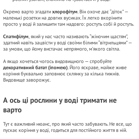
Окремо варто згадати
хлорофітум
. Він охоче дає “діток” —
маленькі розетки на довгих вусиках. Їх легко вкорінити
просто у воді й залишити там надовго: ростуть собі й ростуть.
Спатифілум
, який у нас часто називають “жіночим щастям”,
здатний навіть зацвісти у воді своїми білими “вітрильцями” —
за умови, що йому вистачає непрямого, м’якого світла.
А якщо хочеться чогось видовищного — спробуйте
декоративний батат (іпомею)
. Його яскраве, майже живе
коріння буквально заповнює склянку за кілька тижнів.
Видовище заворожує.
А ось ці рослини у воді тримати не
варто
Тут є важливий нюанс, про який часто забувають. Не все, що
пускає коріння у воді, годиться для постійного життя в ній.