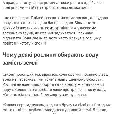
А правда в тому, що ця рослина може рости в одній лише
воді роками — і їй не потрібна жодна ложка землі.
І це не виняток. Є цілий список кімнатних рослин, які чудово
почуваються в склянці чи банці з водою. Більше того —
деяким із них так навіть комфортніше, ніж у важкому,
злежаному ґрунті, де коріння задихається і починає
підгнивати. Вода дає їм те, чого часто бракує в горщику:
повітря, чистоту й спокій.
Чому деякі рослини обирають воду
замість землі
Секрет простіший, ніж здається. Коли коріння постійно у воді,
воно не пересихає і не “тоне” в надто щільному субстраті.
Рослині не доводиться боротися за вологу — вона завжди
поруч. Залишається подбати лише про три речі: чисту воду,
м’яке розсіяне світло й регулярну заміну рідини.
Жодних пересаджувань, жодного бруду на підвіконні, жодних
мошок, які так люблять заводитися у вологій землі. Для тих,