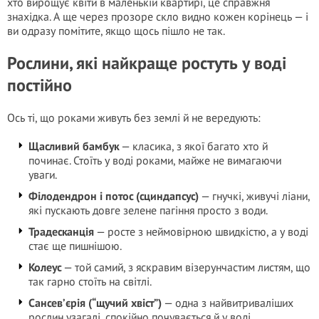
хто вирощує квіти в маленькій квартирі, це справжня
знахідка. А ще через прозоре скло видно кожен корінець — і
ви одразу помітите, якщо щось пішло не так.
Рослини, які найкраще ростуть у воді
постійно
Ось ті, що роками живуть без землі й не вередують:
Щасливий бамбук
— класика, з якої багато хто й
починає. Стоїть у воді роками, майже не вимагаючи
уваги.
Філодендрон і потос (сциндапсус)
— гнучкі, живучі ліани,
які пускають довге зелене пагіння просто з води.
Традесканція
— росте з неймовірною швидкістю, а у воді
стає ще пишнішою.
Колеус
— той самий, з яскравим візерунчастим листям, що
так гарно стоїть на світлі.
Сансев’єрія (“щучий хвіст”)
— одна з найвитриваліших
рослин узагалі, спокійно почувається й у воді.