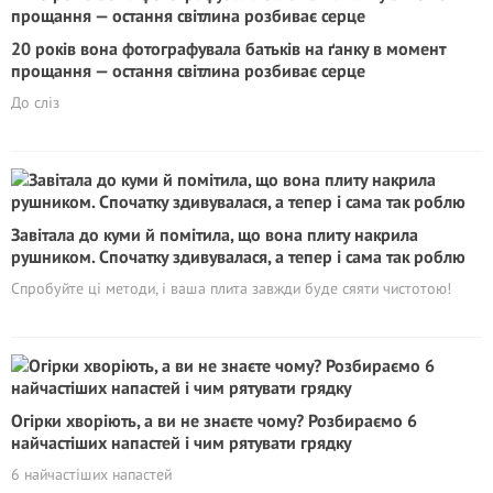
20 років вона фотографувала батьків на ґанку в момент
прощання — остання світлина розбиває серце
До сліз
Завітала до куми й помітила, що вона плиту накрила
рушником. Спочатку здивувалася, а тепер і сама так роблю
Спробуйте ці методи, і ваша плита завжди буде сяяти чистотою!
Огірки хворіють, а ви не знаєте чому? Розбираємо 6
найчастіших напастей і чим рятувати грядку
6 найчастіших напастей