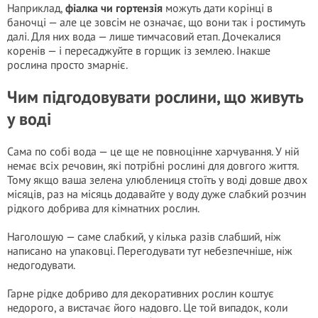
Наприклад,
фіалка чи гортензія
можуть дати корінці в
баночці — але це зовсім не означає, що вони так і ростимуть
далі. Для них вода — лише тимчасовий етап. Дочекалися
коренів — і пересаджуйте в горщик із землею. Інакше
рослина просто змарніє.
Чим підгодовувати рослини, що живуть
у воді
Сама по собі вода — це ще не повноцінне харчування. У ній
немає всіх речовин, які потрібні рослині для довгого життя.
Тому якщо ваша зелена улюблениця стоїть у воді довше двох
місяців, раз на місяць додавайте у воду дуже слабкий розчин
рідкого добрива для кімнатних рослин.
Наголошую — саме слабкий, у кілька разів слабший, ніж
написано на упаковці. Перегодувати тут небезпечніше, ніж
недогодувати.
Гарне рідке добриво для декоративних рослин коштує
недорого, а вистачає його надовго. Це той випадок, коли