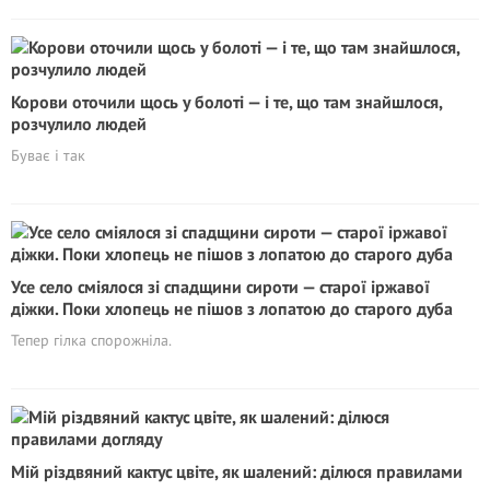
Корови оточили щось у болоті — і те, що там знайшлося,
розчулило людей
Буває і так
Усе село сміялося зі спадщини сироти — старої іржавої
діжки. Поки хлопець не пішов з лопатою до старого дуба
Тепер гілка спорожніла.
Мій різдвяний кактус цвіте, як шалений: ділюся правилами