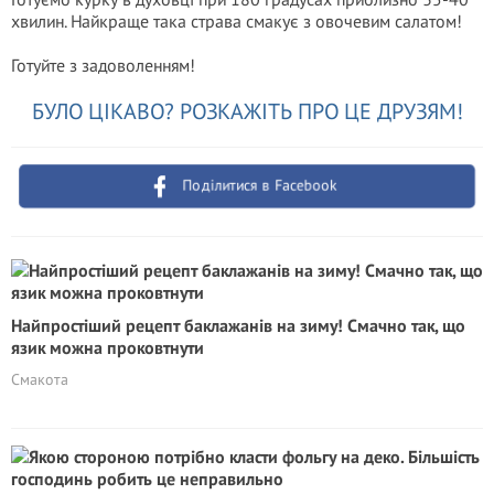
хвилин. Найкраще така страва смакує з овочевим салатом!
Готуйте з задоволенням!
БУЛО ЦІКАВО? РОЗКАЖІТЬ ПРО ЦЕ ДРУЗЯМ!
Поділитися в Facebook
Найпростіший рецепт баклажанів на зиму! Смачно так, що
язик можна проковтнути
Смакота