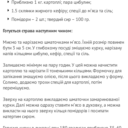
Приблизно 1 кг. картоплі; пара цибулин;
1.5 склянки жирного кефіру; спеції до мʼяса та сіль;
Помідори – 2 шт.; твердий сир – 100 гр.
Готується страва наступним чином:
Миємо та нарізаємо шматочками мʼясо. Їхній розмір повинен
бути 3 на 5 см. У глибокому посуді змішуємо курку, нарізану
напів кільцями цибулю, кефір, спеції та сіль.
Залишаємо мінімум на пару годин. У цей можна начистити
картоплю та нарізати її тоненькими кільцями. Формочку для
запікання змащуємо олією, після цього викладаємо у форму.
Солимо, додаємо трохи спецій для картоплі, потім
перемішуємо.
Зверху на картоплю викладаємо шматочки замаринованої
курки. Далі можна одразу ставити мʼясо в духовку, а можна
викласти на нього зверху кільця помідорів і посипати
натертим сиром.
Готуємо курку в духовці при 180 градусах приблизно 35-40