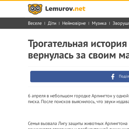
Веселе
Діти
Неймовірне
Музика
Зворуш
Трогательная история
вернулась за своим 
Поділ
6 апреля в небольшом городке Арлингтон у одной
писка. После поисков выяснилось, что звуки издав
Семья вызвала Лигу защиты животных Арлингтона в