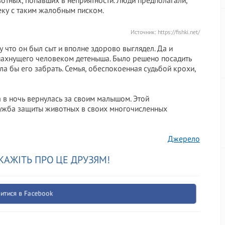
отных, попавших в неприятности. Люди предполагали,
еку с таким жалобным писком.
Источник:
https://fishki.net/
 что он был сыт и вполне здорово выглядел. Да и
ь пахнущего человеком детеныша. Было решено посадить
ла бы его забрать. Семья, обеспокоенная судьбой крохи,
а в ночь вернулась за своим малышом. Этой
лужба защиты животных в своих многочисленных
Джерело
КАЖІТЬ ПРО ЦЕ ДРУЗЯМ!
итися в Facebook