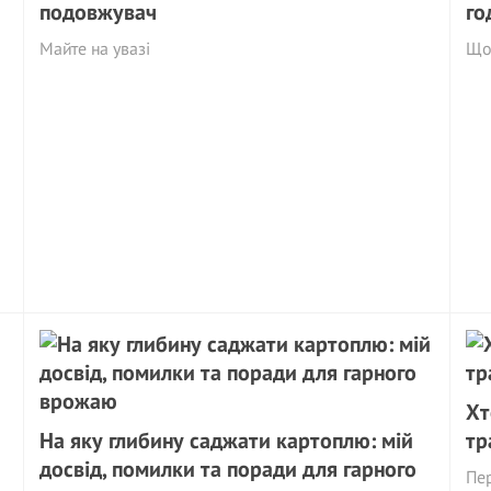
подовжувач
го
Майте на увазі
Що 
Хт
На яку глибину саджати картоплю: мій
тр
досвід, помилки та поради для гарного
Пер