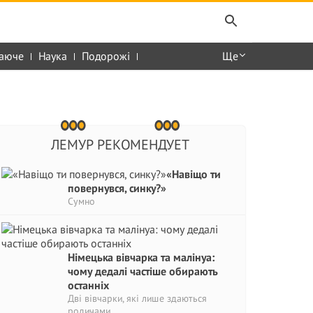
аюче
Наука
Подорожі
Ще
ЛЕМУР РЕКОМЕНДУЕТ
«Навіщо ти
повернувся, синку?»
Сумно
Німецька вівчарка та малінуа:
чому дедалі частіше обирають
останніх
Дві вівчарки, які лише здаються
родичами