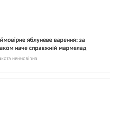
ймовірне яблуневе варення: за
аком наче справжній мармелад
акота неймовірна