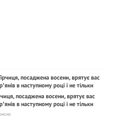
рчиця, посаджена восени, врятує вас
рʼянів в наступному році і не тільки
рисно