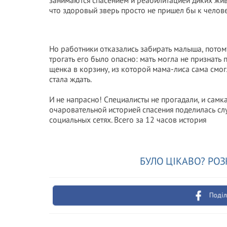
занимаются спасением и реабилитацией диких жив
что здоровый зверь просто не пришел бы к челов
Но работники отказались забирать малыша, потому
трогать его было опасно: мать могла не признат
щенка в корзину, из которой мама-лиса сама смог
стала ждать.
И не напрасно! Специалисты не прогадали, и самк
очаровательной историей спасения поделилась с
социальных сетях. Всего за 12 часов история
БУЛО ЦІКАВО? РОЗ
Поділ