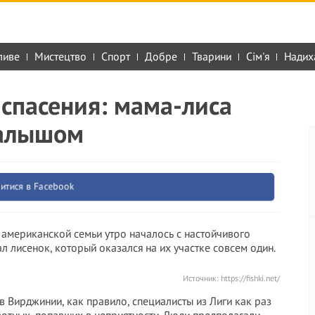
ливе
Мистецтво
Спорт
Добре
Тварини
Сім'я
Надих
 спасения: мама-лиса
малышом
итися в Facebook
 американской семьи утро началось с настойчивого
ал лисенок, который оказался на их участке совсем один.
Источник:
https://fishki.net/
 Вирджинии, как правило, специалисты из Лиги как раз