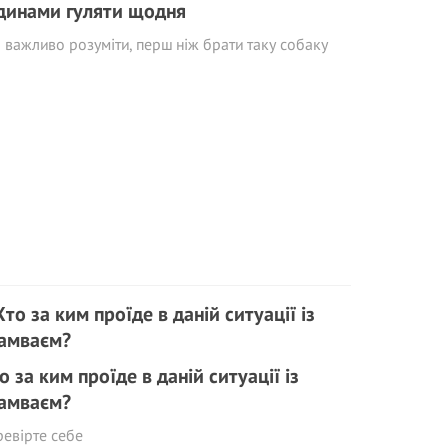
динами гуляти щодня
важливо розуміти, перш ніж брати таку собаку
о за ким проїде в даній ситуації із
амваєм?
евірте себе