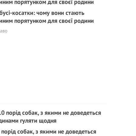
бусі-косатки: чому вони стають
иним порятунком для своєї родини
каво
 порід собак, з якими не доведеться