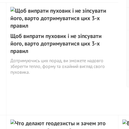
Щоб випрати пуховик і не зіпсувати
його, варто дотримуватися цих 3-х
правил
Дотримуючись цих порад, ви зможете надовго
зберегти тепло, форму та охайний вигляд свого
пуховика.