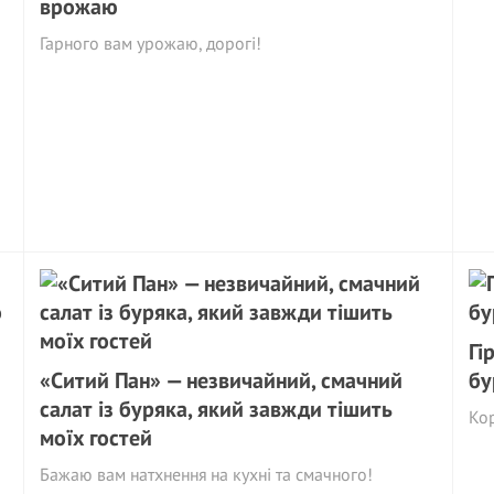
врожаю
Гарного вам урожаю, дорогі!
Гі
«Ситий Пан» — незвичайний, смачний
бу
салат із буряка, який завжди тішить
Ко
моїх гостей
Бажаю вам натхнення на кухні та смачного!