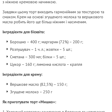
з ніжною кремовою начинкою.
Завдяки цьому торт виходить гармонійним за текстурою та
смаком. Крем на основі згущеного молока та вершкового
масла робить його ще більш ніжним і насиченим.
Інгредієнти для бісквіта:
Борошно – 400 г; маргарин (72%) – 200 г;
Розпушувач – 1 ч. л.; жовтки – 5 шт.;
Сметана – 300 мл; білки – 5 шт.;
Цукор – 160 г; лимонна кислота – крапля
Інгредієнти для крему:
Вершкове масло (82,5%) – 150 г;
Згущене молоко – 250 г
Як приготувати торт «Мишко»:
1. Холодний маргарин занурюємо в борошно та натираємо