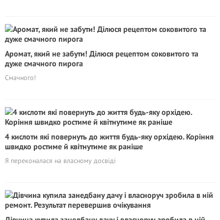
Аромат, який не забути! Ділюся рецептом соковитого та
дуже смачного пирога
Смачного!
4 кислоти які повернуть до життя будь-яку орхідею. Коріння
швидко ростиме й квітнутиме як раніше
Я переконалася на власному досвіді
Дівчина купила занедбану дачу і власноруч зробила в ній