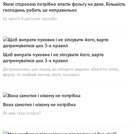
Якою стороною потрібно класти фольгу на деко. Більшість
господинь робить це неправильно
Ці прості й доступні способи
Щоб випрати пуховик і не зіпсувати його, варто
дотримуватися цих 3-х правил
Дотримуючись цих порад, ви зможете надовго зберегти тепло,
форму та охайний вигляд свого пуховика.
Вона самотня і нікому не потрібна
Як вам така історія?