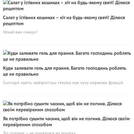
Салат у їстівних кошиках – хiт на будь-якому святі! Ділюся
рецептом
Нехай вам смакує!
Куди заливати гель для прання. Багато господинь роблять
це не правильно
Сьогодні навіть найпростіша техніка має купу корисних функцій
Як потрібно сушити часник, щоб він не погнив. Ділюся своїм
перевіреним способом
Тут головне — не лінуватися на початку