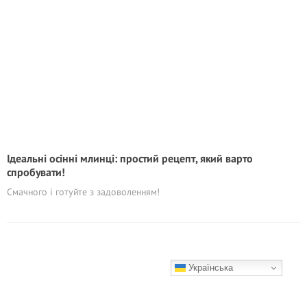
Ідеальні осінні млинці: простий рецепт, який варто
спробувати!
Смачного і готуйте з задоволенням!
Українська