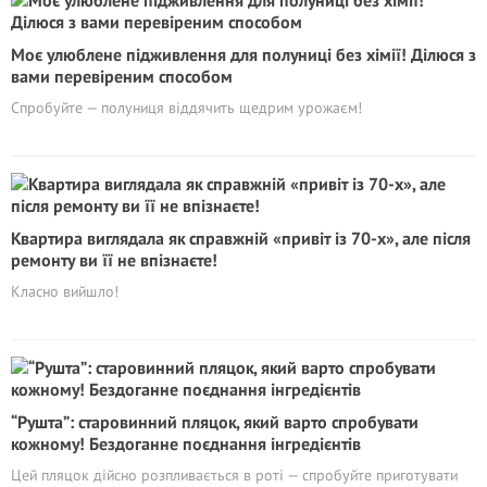
Моє улюблене підживлення для полуниці без хімії! Ділюся з
вами перевіреним способом
Спробуйте — полуниця віддячить щедрим урожаєм!
Квартира виглядала як справжній «привіт із 70-х», але після
ремонту ви її не впізнаєте!
Класно вийшло!
“Рушта”: старовинний пляцок, який варто спробувати
кожному! Бездоганне поєднання інгредієнтів
Цей пляцок дійсно розпливається в роті — спробуйте приготувати