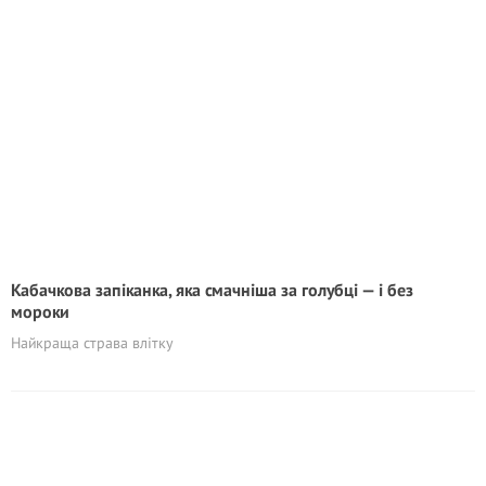
Кабачкова запіканка, яка смачніша за голубці — і без
мороки
Найкраща страва влітку