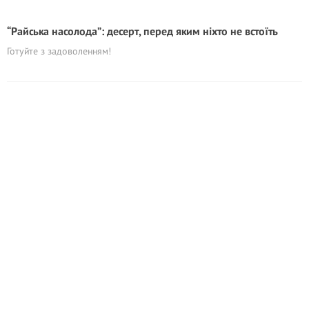
“Райська насолода”: десерт, перед яким ніхто не встоїть
Готуйте з задоволенням!