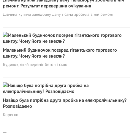
ремонт. Результат перевершив очікування
Дівчина купила занедбану дачу і сама зробила в ній ремонт
Маленький будиночок посеред гігантського торгового
центру. Чому його не знесли?
Будинок, який переміг бетон і скло
Навіщо була потрібна друга пробка на електролічильнику?
Розповідаємо
Корисно