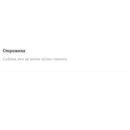
Сторожиха
Собака, яка не вміла грізно гавкати