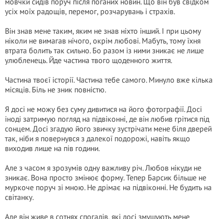
мовчки сидів поруч після поганих новин. Що він був свідком
усіх моїх радощів, перемог, розчарувань і страхів.
Він знав мене таким, яким не знав ніхто інший. І при цьому
ніколи не вимагав нічого, окрім любові. Мабуть, тому їхня
втрата болить так сильно. Бо разом із ними зникає не лише
улюбленець. Йде частина твого щоденного життя.
Частина твоєї історії. Частина тебе самого. Минуло вже кілька
місяців. Біль не зник повністю.
Я досі не можу без суму дивитися на його фотографії. Досі
іноді затримую погляд на підвіконні, де він любив грітися під
сонцем. Досі згадую його звичку зустрічати мене біля дверей
так, ніби я повернувся з далекої подорожі, навіть якщо
виходив лише на пів години.
Але з часом я зрозумів одну важливу річ. Любов нікуди не
зникає. Вона просто змінює форму. Тепер Барсик більше не
муркоче поруч зі мною. Не дрімає на підвіконні. Не будить на
світанку.
Але він живе в сотнях спогадів, які досі змушують мене