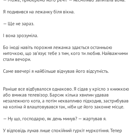
Я подивився на лежанку біля вікна.
— Ще не зараз.
І вона зрозуміла.
Бо іноді навіть порожня лежанка здається останньою
ниточкою, що зв’язує тебе з тим, кого ти любив. Найважчими
стали вечори.
Саме ввечері я найбільше відчував його відсутність.
Раніше все відбувалося однаково. Я сідав у крісло з книжкою
або вмикав телевізор. Барсик кілька хвилин удавав
незалежного кота, а потім неквапливо підходив, застрибував
на коліна й влаштовувався так, ніби це його законне місце.
— Ну що, господарю, як день минув? — жартував я.
У відповідь лунав лише спокійний гуркіт муркотіння. Тепер