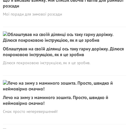
Що я висіваю взимку: мій список овочів і квітів для ранньої
розсади
Мої поради для зимової розсади
Облаштував на своїй ділянці ось таку гарну доріжку. Ділюся
покроковою інструкцією, як я це зробив
Ділюся покроковою інструкцією, як я це зробив.
Лечо на зиму з маминого зошита. Просто, швидко й
неймовірно смачно!
Смак просто неперевершений!