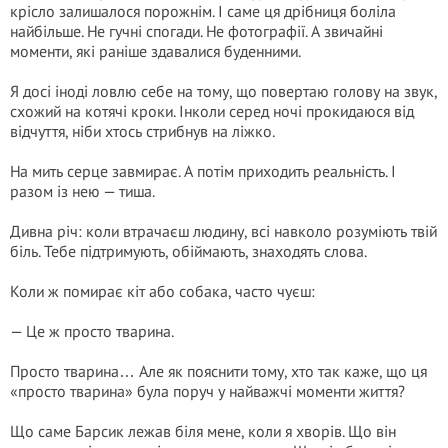
крісло залишалося порожнім. І саме ця дрібниця боліла
найбільше. Не гучні спогади. Не фотографії. А звичайні
моменти, які раніше здавалися буденними.
Я досі іноді ловлю себе на тому, що повертаю голову на звук,
схожий на котячі кроки. Інколи серед ночі прокидаюся від
відчуття, ніби хтось стрибнув на ліжко.
На мить серце завмирає. А потім приходить реальність. І
разом із нею — тиша.
Дивна річ: коли втрачаєш людину, всі навколо розуміють твій
біль. Тебе підтримують, обіймають, знаходять слова.
Коли ж помирає кіт або собака, часто чуєш:
— Це ж просто тварина.
Просто тварина… Але як пояснити тому, хто так каже, що ця
«просто тварина» була поруч у найважчі моменти життя?
Що саме Барсик лежав біля мене, коли я хворів. Що він