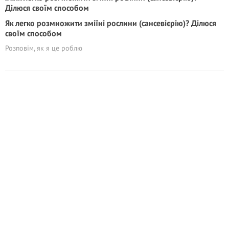
Як легко розмножити зміїні рослини (сансевієрію)? Дiлюся
своїм способом
Розповім, як я це роблю