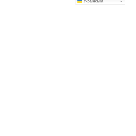
Українська
Принт на футболках: возможности и особенности
Какие варианты выбрать?