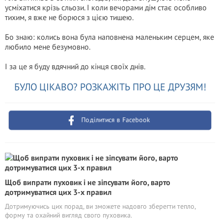
усміхатися крізь сльози. І коли вечорами дім стає особливо
тихим, я вже не борюся з цією тишею.
Бо знаю: колись вона була наповнена маленьким серцем, яке
любило мене безумовно.
І за це я буду вдячний до кінця своїх днів.
БУЛО ЦІКАВО? РОЗКАЖІТЬ ПРО ЦЕ ДРУЗЯМ!
Поділитися в Facebook
Щоб випрати пуховик і не зіпсувати його, варто
дотримуватися цих 3-х правил
Дотримуючись цих порад, ви зможете надовго зберегти тепло,
форму та охайний вигляд свого пуховика.