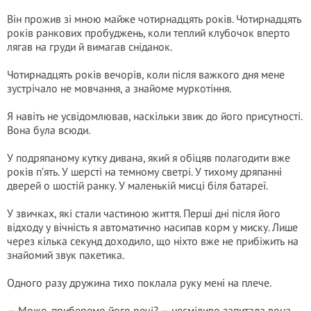
Він прожив зі мною майже чотирнадцять років. Чотирнадцять
років ранкових пробуджень, коли теплий клубочок вперто
лягав на груди й вимагав сніданок.
Чотирнадцять років вечорів, коли після важкого дня мене
зустрічало не мовчання, а знайоме муркотіння.
Я навіть не усвідомлював, наскільки звик до його присутності.
Вона була всюди.
У подряпаному кутку дивана, який я обіцяв полагодити вже
років п’ять. У шерсті на темному светрі. У тихому дряпанні
дверей о шостій ранку. У маленькій мисці біля батареї.
У звичках, які стали частиною життя. Перші дні після його
відходу у вічність я автоматично насипав корм у миску. Лише
через кілька секунд доходило, що ніхто вже не прибіжить на
знайомий звук пакетика.
Одного разу дружина тихо поклала руку мені на плече.
— Може, приберемо його речі? — несміливо запитала вона.