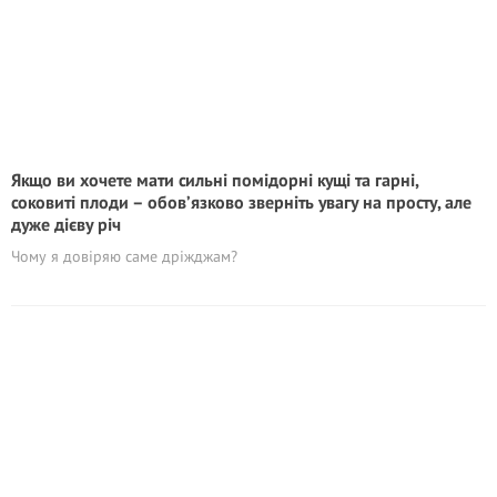
Якщо ви хочете мати сильні помідорні кущі та гарні,
соковиті плоди – обов’язково зверніть увагу на просту, але
дуже дієву річ
Чому я довіряю саме дріжджам?