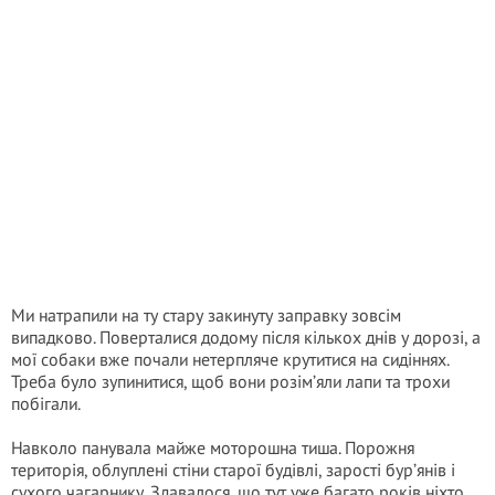
Ми натрапили на ту стару закинуту заправку зовсім
випадково. Поверталися додому після кількох днів у дорозі, а
мої собаки вже почали нетерпляче крутитися на сидіннях.
Треба було зупинитися, щоб вони розім’яли лапи та трохи
побігали.
Навколо панувала майже моторошна тиша. Порожня
територія, облуплені стіни старої будівлі, зарості бур’янів і
сухого чагарнику. Здавалося, що тут уже багато років ніхто