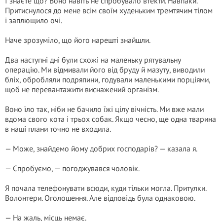
І знаєте що? Воно навіть не спробувало втекти. Навпаки.
Притиснулося до мене всім своїм худеньким тремтячим тілом
і заплющило очі.
Наче зрозуміло, що його нарешті знайшли.
Два наступні дні були схожі на маленьку рятувальну
операцію. Ми відмивали його від бруду й мазуту, виводили
бліх, обробляли подряпини, годували маленькими порціями,
щоб не перевантажити виснажений організм.
Воно їло так, ніби не бачило їжі цілу вічність. Ми вже мали
вдома свого кота і трьох собак. Якщо чесно, ще одна тварина
в наші плани точно не входила.
— Може, знайдемо йому добрих господарів? — казала я.
— Спробуємо, — погоджувався чоловік.
Я почала телефонувати всюди, куди тільки могла. Притулки.
Волонтери. Оголошення. Але відповідь була однаковою.
— На жаль, місць немає.