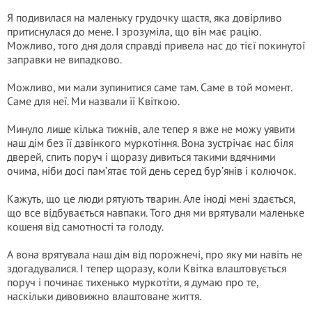
Я подивилася на маленьку грудочку щастя, яка довірливо
притиснулася до мене. І зрозуміла, що він має рацію.
Можливо, того дня доля справді привела нас до тієї покинутої
заправки не випадково.
Можливо, ми мали зупинитися саме там. Саме в той момент.
Саме для неї. Ми назвали її Квіткою.
Минуло лише кілька тижнів, але тепер я вже не можу уявити
наш дім без її дзвінкого муркотіння. Вона зустрічає нас біля
дверей, спить поруч і щоразу дивиться такими вдячними
очима, ніби досі пам’ятає той день серед бур’янів і колючок.
Кажуть, що це люди рятують тварин. Але іноді мені здається,
що все відбувається навпаки. Того дня ми врятували маленьке
кошеня від самотності та голоду.
А вона врятувала наш дім від порожнечі, про яку ми навіть не
здогадувалися. І тепер щоразу, коли Квітка влаштовується
поруч і починає тихенько муркотіти, я думаю про те,
наскільки дивовижно влаштоване життя.