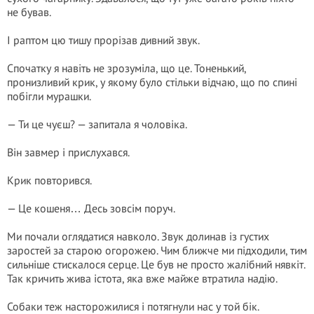
не бував.
І раптом цю тишу прорізав дивний звук.
Спочатку я навіть не зрозуміла, що це. Тоненький,
пронизливий крик, у якому було стільки відчаю, що по спині
побігли мурашки.
— Ти це чуєш? — запитала я чоловіка.
Він завмер і прислухався.
Крик повторився.
— Це кошеня… Десь зовсім поруч.
Ми почали оглядатися навколо. Звук долинав із густих
заростей за старою огорожею. Чим ближче ми підходили, тим
сильніше стискалося серце. Це був не просто жалібний нявкіт.
Так кричить жива істота, яка вже майже втратила надію.
Собаки теж насторожилися і потягнули нас у той бік.