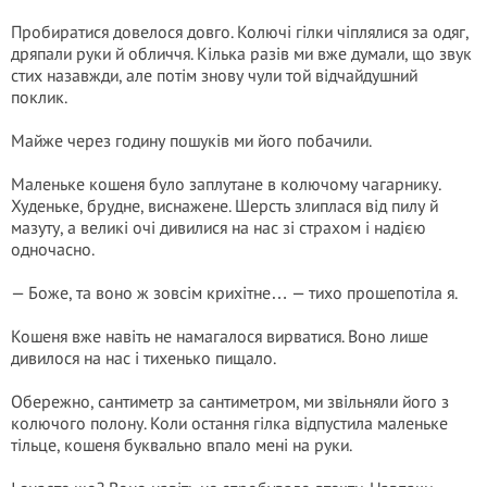
Пробиратися довелося довго. Колючі гілки чіплялися за одяг,
дряпали руки й обличчя. Кілька разів ми вже думали, що звук
стих назавжди, але потім знову чули той відчайдушний
поклик.
Майже через годину пошуків ми його побачили.
Маленьке кошеня було заплутане в колючому чагарнику.
Худеньке, брудне, виснажене. Шерсть злиплася від пилу й
мазуту, а великі очі дивилися на нас зі страхом і надією
одночасно.
— Боже, та воно ж зовсім крихітне… — тихо прошепотіла я.
Кошеня вже навіть не намагалося вирватися. Воно лише
дивилося на нас і тихенько пищало.
Обережно, сантиметр за сантиметром, ми звільняли його з
колючого полону. Коли остання гілка відпустила маленьке
тільце, кошеня буквально впало мені на руки.