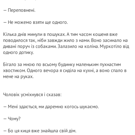
— Переповнені.
— Не можемо взяти ще одного.
Кілька днів минули в пошуках. А тим часом кошеня вже
поводилося так, ніби завжди жило з нами. Воно засинало на
дивані поруч із собаками. Залазило на коліна. Муркотіло від
одного дотику.
Бігало за мною по всьому будинку маленьким пухнастим
хвостиком. Одного вечора я сиділа на кухні, а воно спало в
мене на руках.
Чоловік усміхнувся і сказав:
— Мені здається, ми даремно когось шукаємо.
— Чому?
— Бо ця киця вже знайшла свій дім.