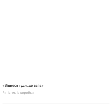
«Віднеси туди, де взяв»
Рятівник із коробки