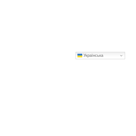
Українська
Свекруха поділилася чудовим рецептом 1 підживлення для
полуниці: урожай вразив!
Користуйтеся