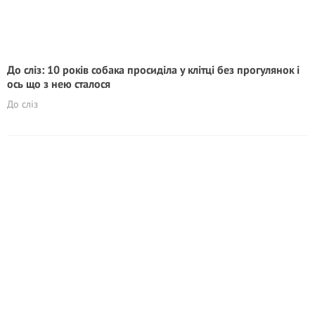
До сліз: 10 років собака просиділа у клітці без прогулянок і
ось що з нею сталося
До сліз