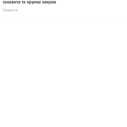
соковита та хрумка закуска
Смакота