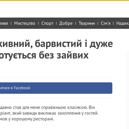
ливе
Мистецтво
Спорт
Добре
Тварини
Сім'я
Надих
ивний, барвистий і дуже
отується без зайвих
итися в Facebook
 давно став для мене справжньою класикою. Він
ріант, який завжди викликає захоплення у гостей.
немов у хорошому ресторані.