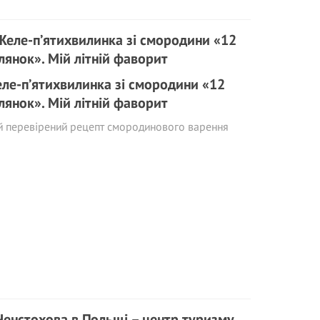
ле-п’ятихвилинка зі смородини «12
лянок». Мій літній фаворит
й перевірений рецепт смородинового варення