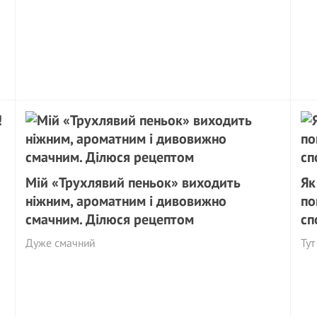
Мій «Трухлявий пеньок» виходить
Як
ніжним, ароматним і дивовижно
по
смачним. Ділюся рецептом
сп
Дуже смачний
Тут