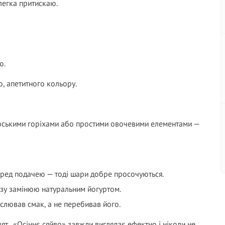
злегка притискаю.
ю.
, апетитного кольору.
ськими горіхами або простими овочевими елементами —
еред подачею — тоді шари добре просочуються.
езу замінюю натуральним йогуртом.
слював смак, а не перебивав його.
ят. «Осіннє сяйво» завжди виглядає ефектно і ніколи не