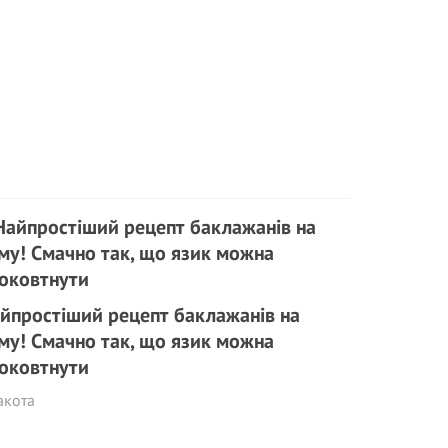
йпростіший рецепт баклажанів на
му! Смачно так, що язик можна
оковтнути
акота