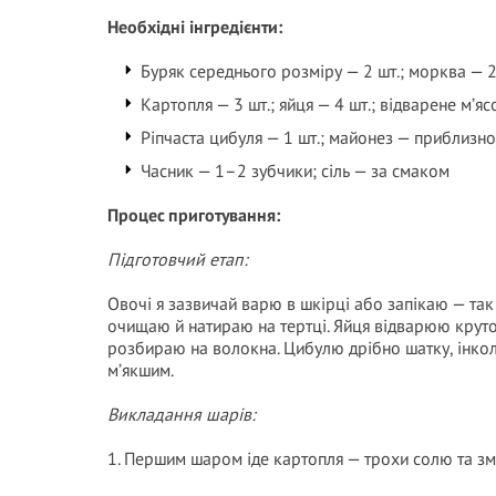
Необхідні інгредієнти:
Буряк середнього розміру — 2 шт.; морква — 2
Картопля — 3 шт.; яйця — 4 шт.; відварене м’я
Ріпчаста цибуля — 1 шт.; майонез — приблизно
Часник — 1–2 зубчики; сіль — за смаком
Процес приготування:
Підготовчий етап:
Овочі я зазвичай варю в шкірці або запікаю — та
очищаю й натираю на тертці. Яйця відварюю крут
розбираю на волокна. Цибулю дрібно шатку, інкол
м’якшим.
Викладання шарів:
1. Першим шаром іде картопля — трохи солю та 