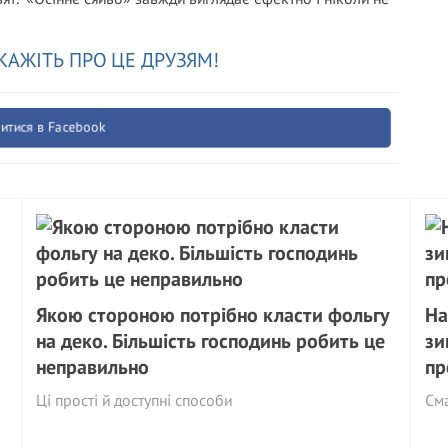
КАЖІТЬ ПРО ЦЕ ДРУЗЯМ!
итися в Facebook
Якою стороною потрібно класти фольгу
На
на деко. Більшість господинь робить це
зи
неправильно
пр
Ці прості й доступні способи
См