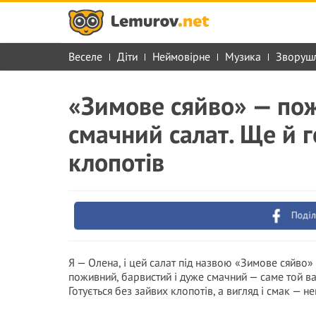
Веселе
Діти
Неймовірне
Музика
Зворуш
«Зимове сяйво» — пож
смачний салат. Ще й г
клопотів
Поділ
Я — Олена, і цей салат під назвою «Зимове сяйво»
поживний, барвистий і дуже смачний — саме той ва
Готується без зайвих клопотів, а вигляд і смак — 