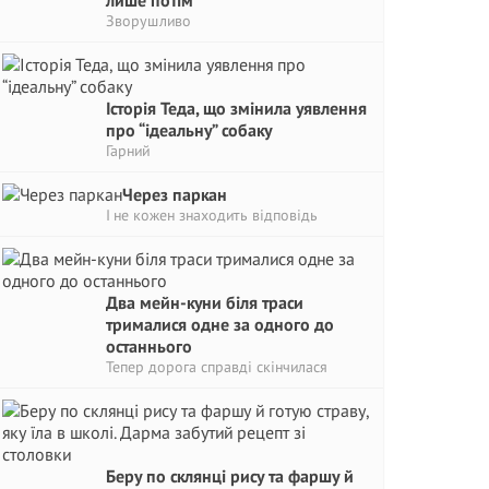
лише потім
Зворушливо
Історія Теда, що змінила уявлення
про “ідеальну” собаку
Гарний
Через паркан
І не кожен знаходить відповідь
Два мейн-куни біля траси
трималися одне за одного до
останнього
Тепер дорога справді скінчилася
Беру по склянці рису та фаршу й