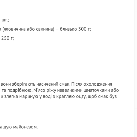
 шт.;
со (яловичина або свинина) — близько 300 г;
 250 г;
к вони зберігають насичений смак. Після охолодження
о та подрібнюю. М’ясо ріжу невеликими шматочками або
и злегка мариную у воді з краплею оцту, щоб смак був
змащую майонезом.