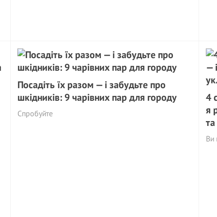
Посадіть їх разом — і забудьте про
шкідників: 9 чарівних пар для городу
4 
я 
Спробуйте
та
Ви 