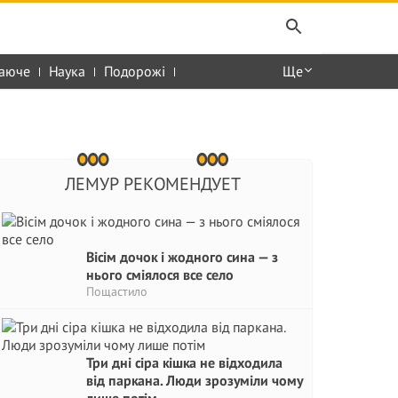
аюче
Наука
Подорожі
Ще
ЛЕМУР РЕКОМЕНДУЕТ
Вісім дочок і жодного сина — з
нього сміялося все село
Пощастило
Три дні сіра кішка не відходила
від паркана. Люди зрозуміли чому