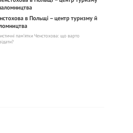
нстохова в Польщі – центр туризму й
ломництва
истичні пам’ятки Ченстохова: що варто
відати?