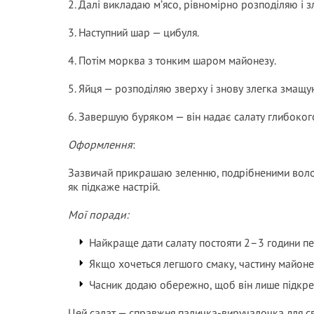
2. Далі викладаю м’ясо, рівномірно розподіляю і 
3. Наступний шар — цибуля.
4. Потім морква з тонким шаром майонезу.
5. Яйця — розподіляю зверху і знову злегка змащу
6. Завершую буряком — він надає салату глибокого
Оформлення
:
Зазвичай прикрашаю зеленню, подрібненими воло
як підкаже настрій.
Мої поради:
Найкраще дати салату постояти 2–3 години п
Якщо хочеться легшого смаку, частину майон
Часник додаю обережно, щоб він лише підкре
Цей салат — справжня паличка-виручалочка для св