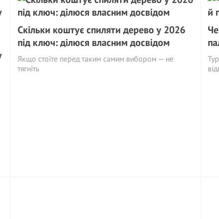
Скільки коштує спиляти дерево у 2026
Че
під ключ: ділюся власним досвідом
па
у
Якщо стоїте перед таким самим вибором — не
Тур
тягніть
від