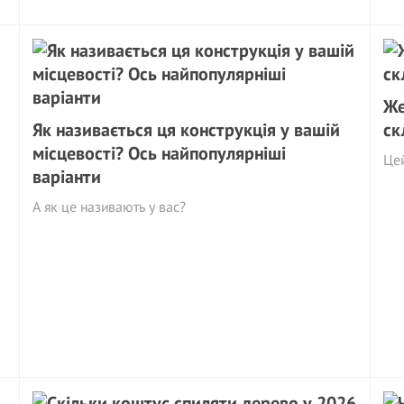
Же
Як називається ця конструкція у вашій
ск
місцевості? Ось найпопулярніші
Це
варіанти
А як це називають у вас?