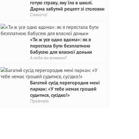
готую страву, яку їла в школі.
Дарма забутий рецепт зі столовки
Смакота!
«Ти ж усе одно вдома»: як я
перестала бути безплатною
бабусею для власної доньки
А якби ви вчинили?
Багатий сусід перегородив мені
паркан: «У тебе немає грошей
судитися, сусідко!»
Провчила