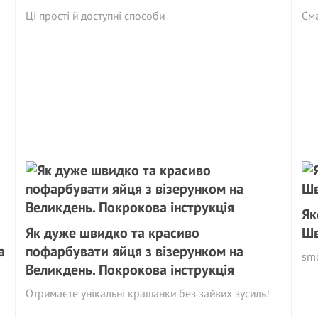
Ці прості й доступні способи
См
Як
Як дуже швидко та красиво
Шв
а
пофарбувати яйця з візерунком на
sm
Великдень. Покрокова інструкція
Отримаєте унікальні крашанки без зайвих зусиль!