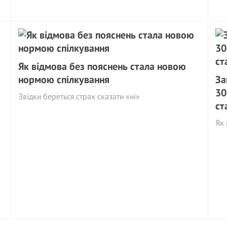
Як відмова без пояснень стала новою
нормою спілкування
За
30
Звідки береться страх сказати «ні»
ст
Як 