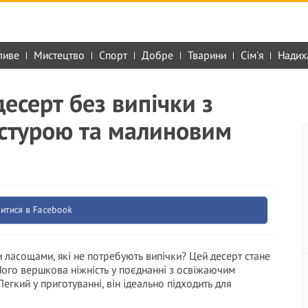
ливе
Мистецтво
Спорт
Добре
Тварини
Сім'я
Надих
десерт без випічки з
стурою та малиновим
итися в Facebook
 ласощами, які не потребують випічки? Цей десерт стане
 Його вершкова ніжність у поєднанні з освіжаючим
гкий у приготуванні, він ідеально підходить для