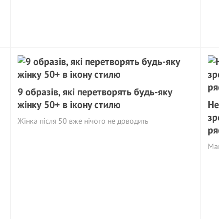
9 образів, які перетворять будь-яку
жінку 50+ в iконy cтилю
Не
зр
Жінка після 50 вже нічого не доводить
ря
Май