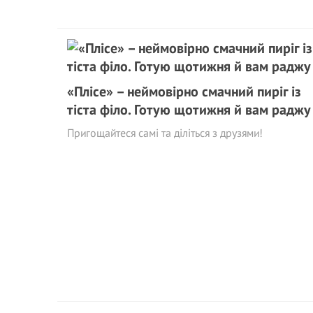
«Плісе» – неймовірно смачний пиріг із
тіста філо. Готую щотижня й вам раджу
Пригощайтеся самі та діліться з друзями!