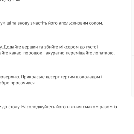
уміші та знову змастіть його апельсиновим соком.
у. Додайте вершки та збийте міксером до густої
дайте какао-порошок і акуратно перемішайте лопаткою.
 поверхню. Прикрасьте десерт тертим шоколадом і
добре просочився.
е до столу. Насолоджуйтесь його ніжним смаком разом із