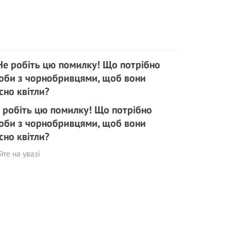
 робіть цю помилку! Що потрібно
оби з чорнобривцями, щоб вони
сно квітли?
те на увазі