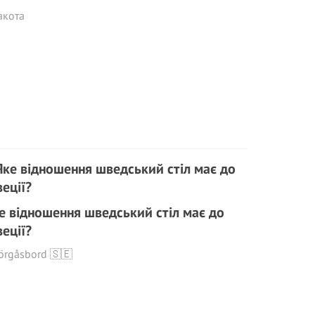
акота
е відношення шведський стіл має до
еції?
örgåsbord 🇸🇪