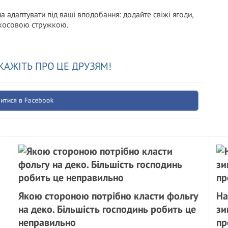
а адаптувати під ваші вподобання: додайте свіжі ягоди,
окосовою стружкою.
КАЖІТЬ ПРО ЦЕ ДРУЗЯМ!
итися в Facebook
Якою стороною потрібно класти фольгу
На
на деко. Більшість господинь робить це
зи
неправильно
пр