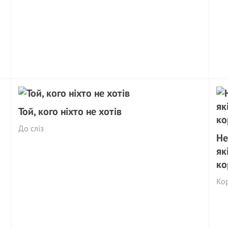
Той, кого ніхто не хотів
До сліз
Не
як
ко
Ко