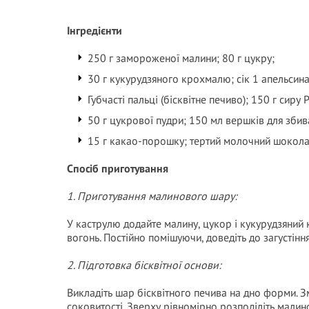
Інгредієнти
250 г замороженої малини; 80 г цукру;
30 г кукурудзяного крохмалю; сік 1 апельсина
Губчасті пальці (бісквітне печиво); 150 г сиру 
50 г цукрової пудри; 150 мл вершків для збив
15 г какао-порошку; тертий молочний шокола
Спосіб приготування
1. Приготування малинового шару:
У каструлю додайте малину, цукор і кукурудзяний 
вогонь. Постійно помішуючи, доведіть до загустіння
2. Підготовка бісквітної основи:
Викладіть шар бісквітного печива на дно форми. 
соковитості. Зверху рівномірно розподіліть малин