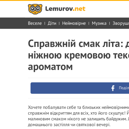
Веселе
Діти
Неймовірне
Музика
Зворуш
Справжній смак літа: 
ніжною кремовою тек
ароматом
Поділ
Хочете побалувати себе та близьких неймовірними
справжнім відкриттям для всіх, хто його скуштує!
малиновим смаком нікого не залишить байдужим. Ле
домашнього застілля чи святкової вечері.