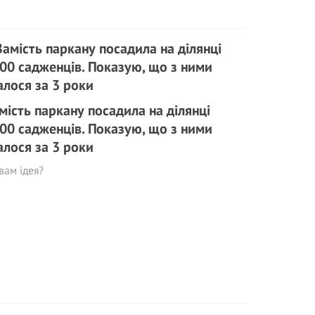
мість паркану посадила на ділянці
00 садженців. Показую, що з ними
алося за 3 роки
вам ідея?