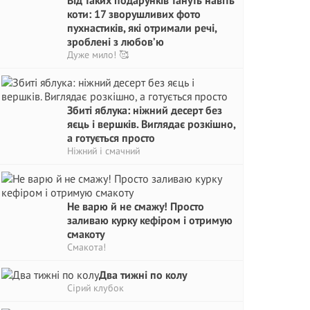
Від таких подарунків тануть навіть
коти: 17 зворушливих фото
пухнастиків, які отримали речі,
зроблені з любов’ю
Дуже мило! 🥰
Збиті яблука: ніжний десерт без
яєць і вершків. Виглядає розкішно,
а готується просто
Ніжний і смачний
Не варю й не смажу! Просто
заливаю курку кефіром і отримую
смакоту
Смакота!
Два тижні по колу
Сірий клубок