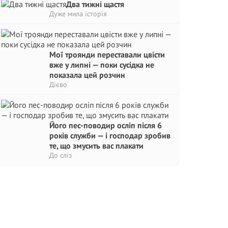
Два тижні щастя
Дуже мила історія
Мої троянди переставали цвісти
вже у липні — поки сусідка не
показала цей розчин
Дієво
Його пес-поводир осліп після 6
років служби — і господар зробив
те, що змусить вас плакати
До сліз