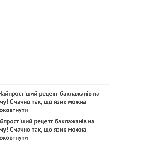
йпростіший рецепт баклажанів на
му! Смачно так, що язик можна
оковтнути