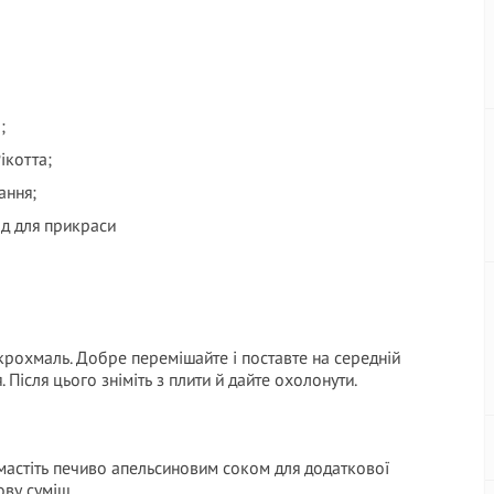
;
Рікотта;
ання;
д для прикраси
крохмаль. Добре перемішайте і поставте на середній
. Після цього зніміть з плити й дайте охолонути.
Змастіть печиво апельсиновим соком для додаткової
ову суміш.