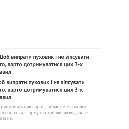
б випрати пуховик і не зіпсувати
го, варто дотримуватися цих 3-х
авил
римуючись цих порад, ви зможете надовго
регти тепло, форму та охайний вигляд свого
овика.