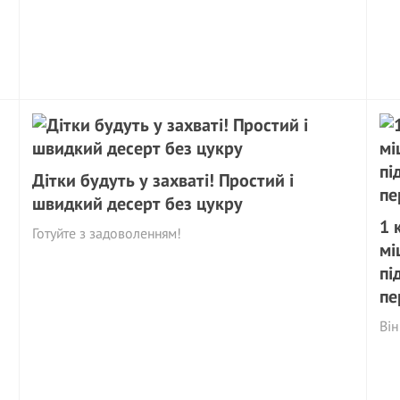
Дітки будуть у захваті! Простий і
швидкий десерт без цукру
1 
Готуйте з задоволенням!
мі
пі
пе
Він