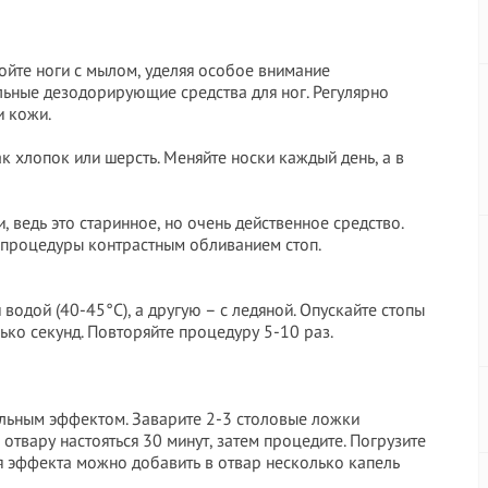
ойте ноги с мылом, уделяя особое внимание
ьные дезодорирующие средства для ног. Регулярно
и кожи.
к хлопок или шерсть. Меняйте носки каждый день, а в
 ведь это старинное, но очень действенное средство.
процедуры контрастным обливанием стоп.
 водой (40-45°C), а другую – с ледяной. Опускайте стопы
ко секунд. Повторяйте процедуру 5-10 раз.
льным эффектом. Заварите 2-3 столовые ложки
отвару настояться 30 минут, затем процедите. Погрузите
ия эффекта можно добавить в отвар несколько капель