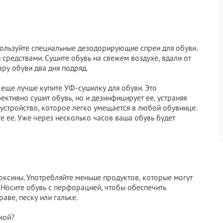
ользуйте специальные дезодорирующие спреи для обуви.
средствами. Сушите обувь на свежем воздухе, вдали от
ару обуви два дня подряд.
 еще лучше купите УФ-сушилку для обуви. Это
ктивно сушит обувь, но и дезинфицирует ее, устраняя
устройство, которое легко умещается в любой обувнице.
е ее. Уже через несколько часов ваша обувь будет
оксины. Употребляйте меньше продуктов, которые могут
. Носите обувь с перфорацией, чтобы обеспечить
аве, песку или гальке.
мой?