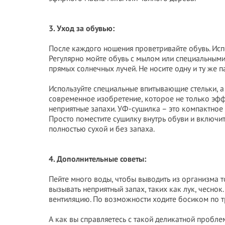
3. Уход за обувью:
После каждого ношения проветривайте обувь. Исп
Регулярно мойте обувь с мылом или специальными 
прямых солнечных лучей. Не носите одну и ту же п
Используйте специальные впитывающие стельки, а
современное изобретение, которое не только эффе
неприятные запахи. УФ-сушилка – это компактное 
Просто поместите сушилку внутрь обуви и включит
полностью сухой и без запаха.
4. Дополнительные советы:
Пейте много воды, чтобы выводить из организма т
вызывать неприятный запах, таких как лук, чеснок
вентиляцию. По возможности ходите босиком по тр
А как вы справляетесь с такой деликатной пробле