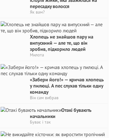
історія жінки, яка зважилася на
пepeсадкy волосся
Як вам?
Хлопець не знайшов пару на
випускний — але те, що він
зробив, підкорило людей
Милота
«Забери його!» — кричав хлопець
у пилюці. А пес слухав тільки одну
команду
Він сам вибрав
Отакі бувають
начальники
Буває і так