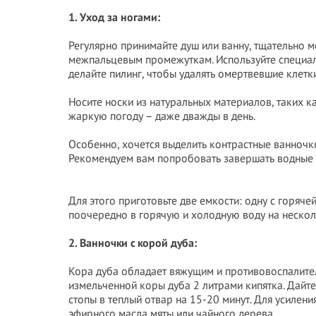
1. Уход за ногами:
Регулярно принимайте душ или ванну, тщательно м
межпальцевым промежуткам. Используйте специал
делайте пилинг, чтобы удалять омертвевшие клетк
Носите носки из натуральных материалов, таких ка
жаркую погоду – даже дважды в день.
Особенно, хочется выделить контрастные ванночки,
Рекомендуем вам попробовать завершать водные 
Для этого приготовьте две емкости: одну с горячей
поочередно в горячую и холодную воду на несколь
2. Ванночки с корой дуба:
Кора дуба обладает вяжущим и противовоспалите
измельченной коры дуба 2 литрами кипятка. Дайте 
стопы в теплый отвар на 15-20 минут. Для усилен
эфирного масла мяты или чайного дерева.