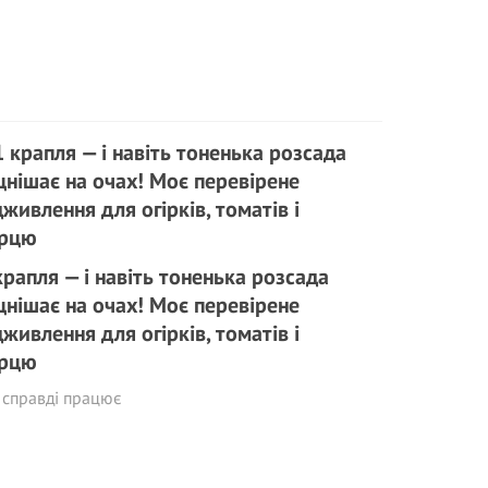
крапля — і навіть тоненька розсада
цнішає на очах! Моє перевірене
дживлення для огірків, томатів і
рцю
 справді працює