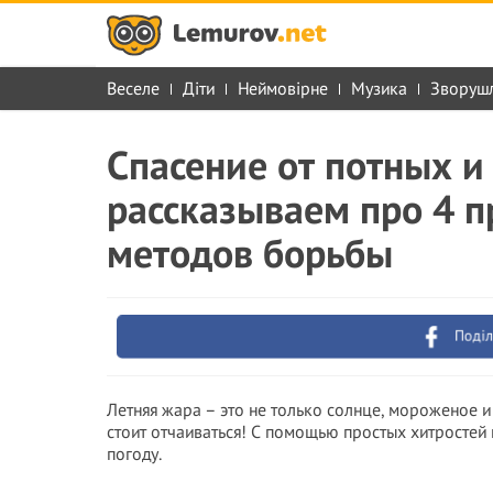
Веселе
Діти
Неймовірне
Музика
Зворуш
Спасение от потных и
рассказываем про 4 
методов борьбы
Поділ
Летняя жара – это не только солнце, мороженое и 
стоит отчаиваться! С помощью простых хитростей
погоду.