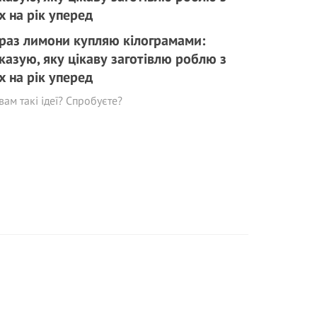
раз лимони купляю кілограмами:
казую, яку цікаву заготівлю роблю з
х на рік уперед
вам такі ідеї? Спробуєте?