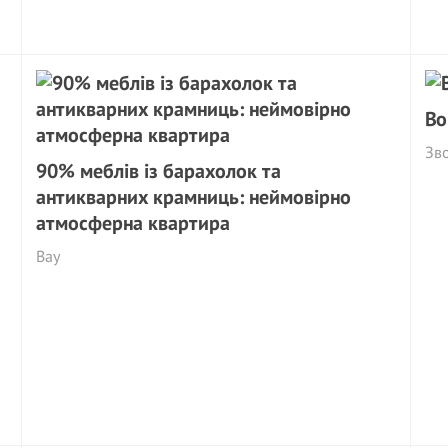
Во
Зв
90% меблів із барахолок та
антикварних крамниць: неймовірно
атмосферна квартира
Вау