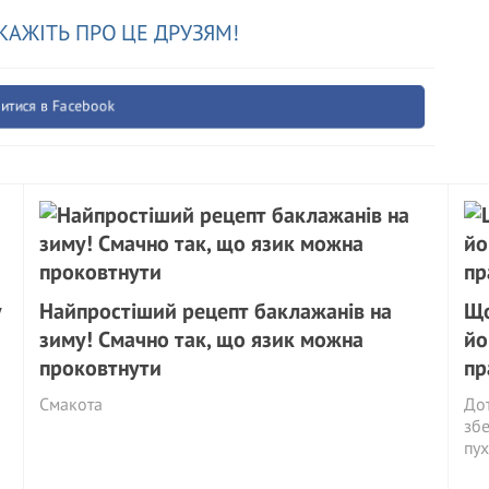
КАЖІТЬ ПРО ЦЕ ДРУЗЯМ!
итися в Facebook
у
Найпростіший рецепт баклажанів на
Що
зиму! Смачно так, що язик можна
йо
проковтнути
пр
Смакота
Дот
збе
пух