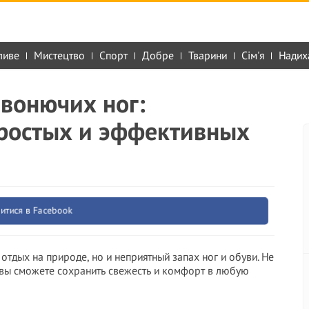
ливе
Мистецтво
Спорт
Добре
Тварини
Сім'я
Надих
 вонючих ног:
простых и эффективных
итися в Facebook
отдых на природе, но и неприятный запах ног и обуви. Не
 вы сможете сохранить свежесть и комфорт в любую