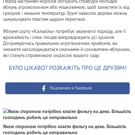
Перед настанням морозів обгорніть стовбури молодих
яблунь агроволокном або мішковиною, щоб захистити їх від
гризунів і низьких температур. Ґрунт навколо дерева можна
замульчувати товстим шаром перегною.
Яблуня сорту «Кальвіль» потребує уважного підходу, але її
врожайність і смак плодів виправдовують усі зусилля.
Дотримуючись правильних агротехнічних прийомів, ви
зможете насолоджуватися смачними й соковитими яблуками,
які стануть справжньою окрасою вашого саду.
БУЛО ЦІКАВО? РОЗКАЖІТЬ ПРО ЦЕ ДРУЗЯМ!
Поділитися в Facebook
Якою стороною потрібно класти фольгу на деко. Більшість
господинь робить це неправильно