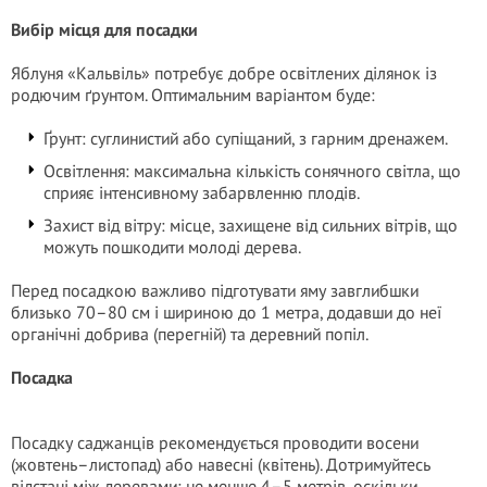
Вибір місця для посадки
Яблуня «Кальвіль» потребує добре освітлених ділянок із
родючим ґрунтом. Оптимальним варіантом буде:
Ґрунт: суглинистий або супіщаний, з гарним дренажем.
Освітлення: максимальна кількість сонячного світла, що
сприяє інтенсивному забарвленню плодів.
Захист від вітру: місце, захищене від сильних вітрів, що
можуть пошкодити молоді дерева.
Перед посадкою важливо підготувати яму завглибшки
близько 70–80 см і шириною до 1 метра, додавши до неї
органічні добрива (перегній) та деревний попіл.
Посадка
Посадку саджанців рекомендується проводити восени
(жовтень–листопад) або навесні (квітень). Дотримуйтесь
відстані між деревами: не менше 4–5 метрів, оскільки