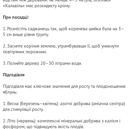
«Кальвіль» має розкидисту крону.
При посадці:
1. Розмістіть саджанець так, щоб коренева шийка була на 3–
5 см вище рівня ґрунту.
2. Засипте коріння землею, утрамбувавши її, щоб уникнути
повітряних порожнин.
3. Полийте дерево 20–30 літрами води.
Підгодівля
Підгодівля має ключове значення для росту та плодоношення
яблунь:
1. Весна (березень–квітень): азотні добрива (аміачна селітра)
для стимуляції росту.
2. Літо (червень): комплексні мінеральні добрива з калієм і
фосфором, що підвищують якість плодів.