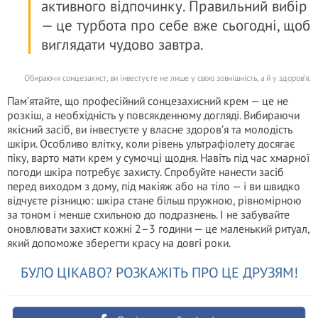
активного відпочинку. Правильний вибір
— це турбота про себе вже сьогодні, щоб
виглядати чудово завтра.
Обираючи сонцезахист, ви інвестуєте не лише у свою зовнішність, а й у здоров’я.
Пам’ятайте, що професійний сонцезахисний крем — це не
розкіш, а необхідність у повсякденному догляді. Вибираючи
якісний засіб, ви інвестуєте у власне здоров’я та молодість
шкіри. Особливо влітку, коли рівень ультрафіолету досягає
піку, варто мати крем у сумочці щодня. Навіть під час хмарної
погоди шкіра потребує захисту. Спробуйте нанести засіб
перед виходом з дому, під макіяж або на тіло — і ви швидко
відчуєте різницю: шкіра стане більш пружною, рівномірною
за тоном і менше схильною до подразнень. І не забувайте
оновлювати захист кожні 2–3 години — це маленький ритуал,
який допоможе зберегти красу на довгі роки.
БУЛО ЦІКАВО? РОЗКАЖІТЬ ПРО ЦЕ ДРУЗЯМ!