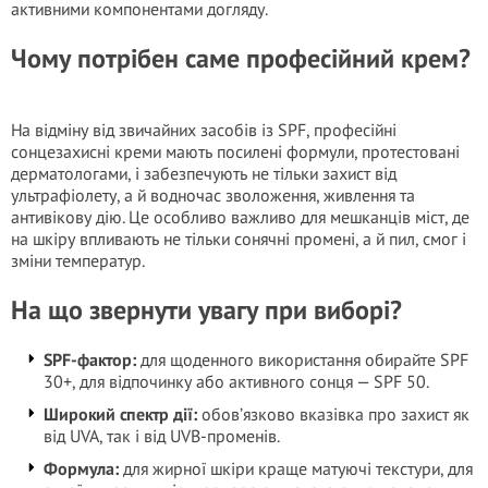
активними компонентами догляду.
Чому потрібен саме професійний крем?
На відміну від звичайних засобів із SPF, професійні
сонцезахисні креми мають посилені формули, протестовані
дерматологами, і забезпечують не тільки захист від
ультрафіолету, а й водночас зволоження, живлення та
антивікову дію. Це особливо важливо для мешканців міст, де
на шкіру впливають не тільки сонячні промені, а й пил, смог і
зміни температур.
На що звернути увагу при виборі?
SPF-фактор:
для щоденного використання обирайте SPF
30+, для відпочинку або активного сонця — SPF 50.
Широкий спектр дії:
обов’язково вказівка про захист як
від UVA, так і від UVB-променів.
Формула:
для жирної шкіри краще матуючі текстури, для