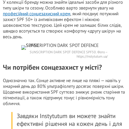
У колекції бренду можна знайти ідеальні засоби для різного
типу шкіри та сезону. Особливо варто звернути увагу на
професійний сонцезахисний крем
, який поєднує потужний
захист SPF 50+ із антивіковим ефектом і ніжною
шовковистою текстурою. Цей крем не залишає білих слідів,
швидко всотується та створює комфортну «другу шкіру» на
весь день.
SUNSCRIPTION DARK SPOT DEFENCE SPF50. Фото –
https://instytutum.ua/
Чи потрібен сонцезахист у місті?
Однозначно так. Сонце активне не лише на пляжі — навіть у
хмарний день до 80% ультрафіолету досягає поверхні шкіри.
Щоденне використання SPF суттєво знижує ризик старіння та
пігментації, а також підтримує тонус і рівномірність тону
обличчя.
Завдяки Instytutum ви можете знайти
ефективні рішення на кожен день і для