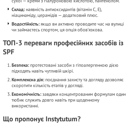
сухої — креми з гіалуроновою кислотою, пантенолом.
Склад:
наявність антиоксидантів (вітамін С, Е),
ніацинаміду, церамідів — додатковий плюс.
Водостійкість:
якщо ви активно проводите час на вулиці
чи займаєтесь спортом, ця опція обов’язкова.
ТОП-3 переваги професійних засобів із
SPF
Безпека:
протестовані засоби з гіпоалергенною дією
підходять навіть чутливій шкірі.
Комплексна дія:
поєднання захисту та догляду дозволяє
скоротити кількість етапів у догляді.
Економічність:
завдяки концентрованим формулам один
тюбик служить довго навіть при щоденному
використанні.
Що пропонує Instytutum?