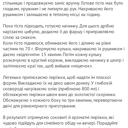
стільницю і продовжуємо заміс вручну. Готове тісто має бути
гладким, пружним і не липнути до рук. Накриваємо його
рушником і залишаємо в теплому місці на годину.
Поки тісто підходить, готуємо начинку. Для цього дрібно
нарізаємо цибулю, додаємо її до фаршу і приправляємо
сіллю за смаком.
Коли тісто піднялося, обминаємо його і ділимо на рівні
частини по 70 г. Формуємо кульки, накриваємо їх рушником і
даємо «відпочити» 15 хвилин. Потім кожну кульку
розкачуємо в круглий коржик, викладаємо начинку в центр і
заліплюємо краї так, щоб вийшов «мішечок».
Легенько притискаємо пиріжки, щоб надати їм пласкої
форми. Викладаємо їх на деко швом донизу. У глибокій
сковороді нагріваємо олію (приблизно 800 мл) і
обсмажуємо пиріжки швом вниз до золотистої скоринки.
Обсмажуємо з кожного боку по три хвилини, перевертаючи
двічі для рівномірного приготування.
В результаті отримуємо соковиті й ароматні пиріжки, які
чудово підійдуть для сімейного обіду чи вечері. Порадуйте