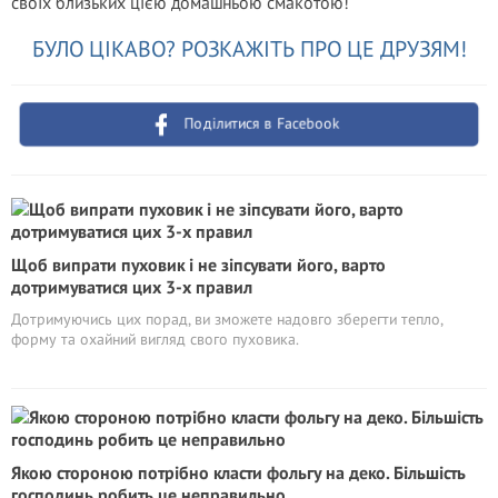
своїх близьких цією домашньою смакотою!
БУЛО ЦІКАВО? РОЗКАЖІТЬ ПРО ЦЕ ДРУЗЯМ!
Поділитися в Facebook
Щоб випрати пуховик і не зіпсувати його, варто
дотримуватися цих 3-х правил
Дотримуючись цих порад, ви зможете надовго зберегти тепло,
форму та охайний вигляд свого пуховика.
Якою стороною потрібно класти фольгу на деко. Більшість
господинь робить це неправильно