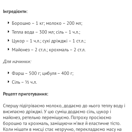
Інгредієнти
:
Борошно – 1 кг; молоко – 200 мл;
Тепла вода – 300 мл; сіль – 1 ч.л.;
Цукор – 1 ч.л.; сухі дріжджі – 1 ст.л.;
Майонез – 2 ст.л.; крохмаль – 2 ст.л.
Для начинки:
Фарш – 500 г; цибуля – 400 г;
Сіль – ½ ч.л.
Рецепт приготування:
Спершу підігріваємо молоко, додаємо до нього теплу воду і
висипаємо дріжджі. У цю суміш додаємо сіль, цукор і
майонез, ретельно перемішуємо. Потроху просіюємо
борошно та крохмаль, замішуючи м’яке й еластичне тісто.
Коли мішати в мисці стає незручно, перекладаємо масу на