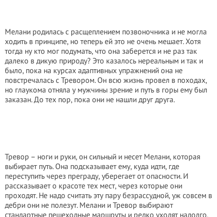
Мелани родилась с расщеплением позвоночника и не могла
ходить в принципе, но теперь ей это не очень мешает. Хотя
тогда ну кто мог подумать, что она заберется и не раз так
далеко в дикую природу? Это казалось нереальным и так и
было, пока на курсах адаптивных упражнений она не
повстречалась с Тревором. Он всю жизнь провел в походах,
но глаукома отняла у мужчины зрение и путь в горы ему был
заказан. До тех пор, пока они не нашли друг друга.
Тревор – ноги и руки, он сильный и несет Мелани, которая
выбирает путь. Она подсказывает ему, куда идти, где
переступить через преграду, уберегает от опасности. И
рассказывает о красоте тех мест, через которые они
проходят. Не надо считать эту пару безрассудной, уж совсем в
дебри они не полезут. Мелани и Тревор выбирают
стандартные пешеходные маршруты и редко уходят надолго,