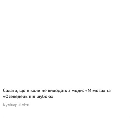
Салати, що ніколи не виходять з моди: «Мімоза» та
«Оселедець під шубою»
Кулінарні хіти