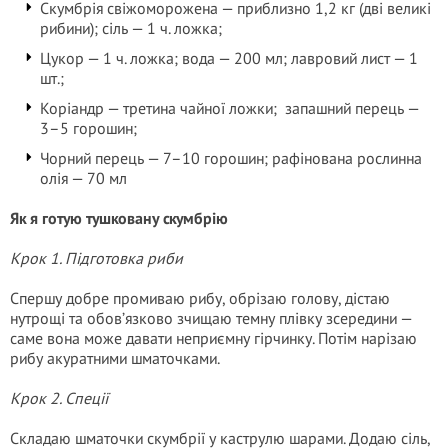
Скумбрія свіжоморожена — приблизно 1,2 кг (дві великі
рибини); сіль — 1 ч. ложка;
Цукор — 1 ч. ложка; вода — 200 мл; лавровий лист — 1
шт.;
Коріандр — третина чайної ложки; запашний перець —
3–5 горошин;
Чорний перець — 7–10 горошин; рафінована рослинна
олія — 70 мл
Як я готую тушковану скумбрію
Крок 1. Підготовка риби
Спершу добре промиваю рибу, обрізаю голову, дістаю
нутрощі та обов’язково зчищаю темну плівку зсередини —
саме вона може давати неприємну гірчинку. Потім нарізаю
рибу акуратними шматочками.
Крок 2. Спеції
Складаю шматочки скумбрії у каструлю шарами. Додаю сіль,