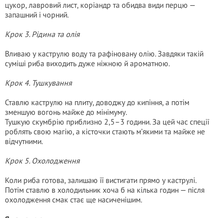
цукор, лавровий лист, коріандр та обидва види перцю —
запашний і чорний.
Крок 3. Рідина та олія
Вливаю у каструлю воду та рафіновану олію. Завдяки такій
суміші риба виходить дуже ніжною й ароматною.
Крок 4. Тушкування
Ставлю каструлю на плиту, доводжу до кипіння, а потім
зменшую вогонь майже до мінімуму.
Тушкую скумбрію приблизно 2,5–3 години. За цей час спеції
роблять свою магію, а кісточки стають м’якими та майже не
відчутними.
Крок 5. Охолодження
Коли риба готова, залишаю її вистигати прямо у каструлі.
Потім ставлю в холодильник хоча б на кілька годин — після
охолодження смак стає ще насиченішим.