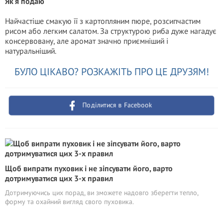
Як я подаю
Найчастіше смакую її з картопляним пюре, розсипчастим
рисом або легким салатом. За структурою риба дуже нагадує
консервовану, але аромат значно приємніший і
натуральніший.
БУЛО ЦІКАВО? РОЗКАЖІТЬ ПРО ЦЕ ДРУЗЯМ!
Поділитися в Facebook
Щоб випрати пуховик і не зіпсувати його, варто
дотримуватися цих 3-х правил
Дотримуючись цих порад, ви зможете надовго зберегти тепло,
форму та охайний вигляд свого пуховика.