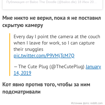
Публикация от Baloo The Doodle (@baloo.dle)
18 Июн 2019 в 7:40 PDT
Мне никто не верил, пока я не поставил
скрытую камеру
Every day I point the camera at the couch
when I leave for work, so I can capture
their snuggles
pic.twitter.com/P9VMjTcM7Q
— The Cute Plug (@TheCutePlug)
January
14, 2019
Кот явно против того, чтобы за ним
подсматривали
Источник фото:
reddit.com