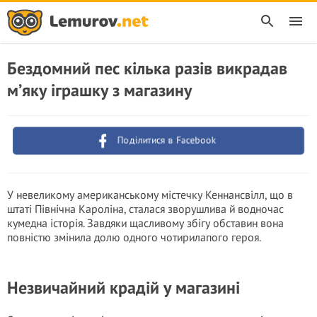
Бездомний пес кілька разів викрадав
м’яку іграшку з магазину
Поділитися в Facebook
У невеликому американському містечку Кеннансвілл, що в
штаті Північна Кароліна, сталася зворушлива й водночас
кумедна історія. Завдяки щасливому збігу обставин вона
повністю змінила долю одного чотирилапого героя.
Незвичайний крадій у магазині