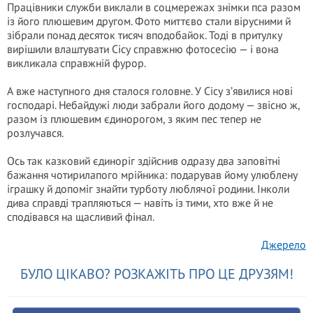
Працівники служби виклали в соцмережах знімки пса разом
із його плюшевим другом. Фото миттєво стали вірусними й
зібрали понад десяток тисяч вподобайок. Тоді в притулку
вирішили влаштувати Сісу справжню фотосесію — і вона
викликала справжній фурор.
А вже наступного дня сталося головне. У Сісу з’явилися нові
господарі. Небайдужі люди забрали його додому — звісно ж,
разом із плюшевим єдинорогом, з яким пес тепер не
розлучався.
Ось так казковий єдиноріг здійснив одразу два заповітні
бажання чотирилапого мрійника: подарував йому улюблену
іграшку й допоміг знайти турботу люблячої родини. Інколи
дива справді трапляються — навіть із тими, хто вже й не
сподівався на щасливий фінал.
Джерело
БУЛО ЦІКАВО? РОЗКАЖІТЬ ПРО ЦЕ ДРУЗЯМ!