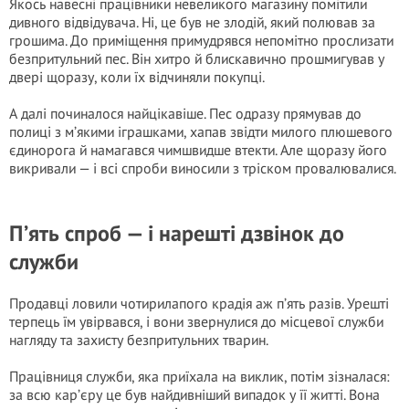
Якось навесні працівники невеликого магазину помітили
дивного відвідувача. Ні, це був не злодій, який полював за
грошима. До приміщення примудрявся непомітно прослизати
безпритульний пес. Він хитро й блискавично прошмигував у
двері щоразу, коли їх відчиняли покупці.
А далі починалося найцікавіше. Пес одразу прямував до
полиці з м’якими іграшками, хапав звідти милого плюшевого
єдинорога й намагався чимшвидше втекти. Але щоразу його
викривали — і всі спроби виносили з тріском провалювалися.
П’ять спроб — і нарешті дзвінок до
служби
Продавці ловили чотирилапого крадія аж п’ять разів. Урешті
терпець їм увірвався, і вони звернулися до місцевої служби
нагляду та захисту безпритульних тварин.
Працівниця служби, яка приїхала на виклик, потім зізналася:
за всю кар’єру це був найдивніший випадок у її житті. Вона