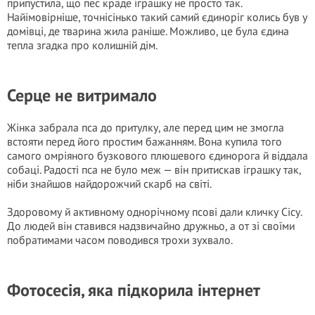
припустила, що пес краде іграшку не просто так.
Найімовірніше, точнісінько такий самий єдиноріг колись був у
домівці, де тварина жила раніше. Можливо, це була єдина
тепла згадка про колишній дім.
Серце не витримало
Жінка забрала пса до притулку, але перед цим не змогла
встояти перед його простим бажанням. Вона купила того
самого омріяного бузкового плюшевого єдинорога й віддала
собаці. Радості пса не було меж — він притискав іграшку так,
ніби знайшов найдорожчий скарб на світі.
Здоровому й активному однорічному псові дали кличку Сісу.
До людей він ставився надзвичайно дружньо, а от зі своїми
побратимами часом поводився трохи зухвало.
Фотосесія, яка підкорила інтернет