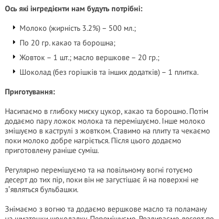
Ось які інгредієнти нам будуть потрібні:
Молоко (жирність 3.2%) – 500 мл.;
По 20 гр. какао та борошна;
Жовток – 1 шт.; масло вершкове – 20 гр.;
Шоколад (без горішків та інших додатків) – 1 плитка.
Приготування:
Насипаємо в глибоку миску цукор, какао та борошно. Потім
додаємо пару ложок молока та перемішуємо. Інше молоко
змішуємо в каструлі з жовтком. Ставимо на плиту та чекаємо
поки молоко добре нагріється. Після цього додаємо
приготовлену раніше суміш.
Регулярно перемішуємо та на повільному вогні готуємо
десерт до тих пір, поки він не загустішає й на поверхні не
зʼявляться бульбашки.
Знімаємо з вогню та додаємо вершкове масло та поламану
на шматочки шоколадку. Перемішуємо. Розливаємо десерт по